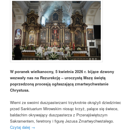
W poranek wielkanocny, 5 kwietnia 2026 r. bijące dzwony
wezwały nas na Rezurekcję – uroczystą Mszę świętą
poprzedzoną procesją ogłaszającą zmartwychwstanie
Chrystusa.
Wierni ze swoimi duszpasterzami trzykrotnie okrążyli dziedziniec
przed Sanktuarium Mirowskim niosąc krzyż, palące się świece,
baldachim okrywający duszpasterza z Przenajświętszym
Sakramentem, feretrony i figurę Jezusa Zmartwychwstałego.
Czytaj dalej
→