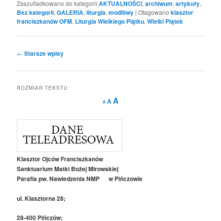
Zaszufladkowano do kategorii
AKTUALNOŚCI
,
archiwum
,
artykuły
,
Bez kategorii
,
GALERIA
,
liturgia
,
modlitwy
|
Otagowano
klasztor
franciszkanów OFM
,
Liturgia Wielkiego Piątku
,
Wielki Piątek
Nawigacja
←
Starsze wpisy
wpisu
ROZMIAR TEKSTU
Decrease
Reset
Increase
A
A
A
font
font
size.
font
size.
size.
Klasztor Ojców Franciszkanów
Sanktuarium Matki Bożej Mirowskiej
Parafia pw. Nawiedzenia NMP w Pińczowie
ul. Klasztorna 28;
28-400 Pińczów;