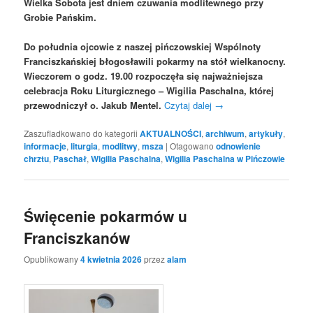
Wielka Sobota jest dniem czuwania modlitewnego przy
Grobie Pańskim.
Do południa ojcowie z naszej pińczowskiej Wspólnoty
Franciszkańskiej błogosławili pokarmy na stół wielkanocny.
Wieczorem o godz. 19.00 rozpoczęła się najważniejsza
celebracja Roku Liturgicznego – Wigilia Paschalna, której
przewodniczył o. Jakub Mentel.
Czytaj dalej
→
Zaszufladkowano do kategorii
AKTUALNOŚCI
,
archiwum
,
artykuły
,
informacje
,
liturgia
,
modlitwy
,
msza
|
Otagowano
odnowienie
chrztu
,
Paschał
,
Wigilia Paschalna
,
Wigilia Paschalna w Pińczowie
Święcenie pokarmów u
Franciszkanów
Opublikowany
4 kwietnia 2026
przez
alam