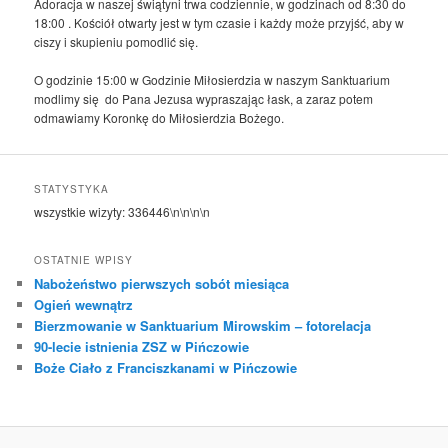
Adoracja w naszej świątyni trwa codziennie, w godzinach od 8:30 do
18:00 . Kościół otwarty jest w tym czasie i każdy może przyjść, aby w
ciszy i skupieniu pomodlić się.
O godzinie 15:00 w Godzinie Miłosierdzia w naszym Sanktuarium
modlimy się do Pana Jezusa wypraszając łask, a zaraz potem
odmawiamy Koronkę do Miłosierdzia Bożego.
STATYSTYKA
wszystkie wizyty:
336446
\n\n\n\n
OSTATNIE WPISY
Nabożeństwo pierwszych sobót miesiąca
Ogień wewnątrz
Bierzmowanie w Sanktuarium Mirowskim – fotorelacja
90-lecie istnienia ZSZ w Pińczowie
Boże Ciało z Franciszkanami w Pińczowie