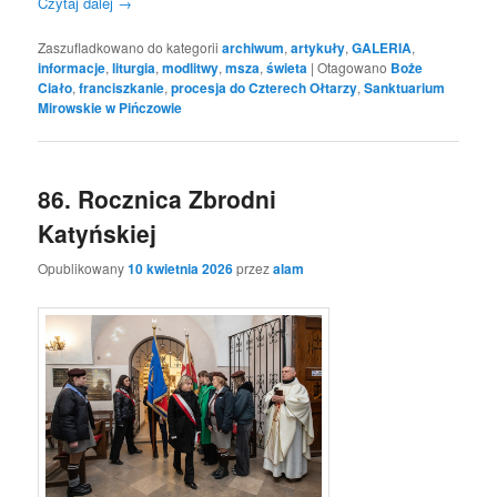
Czytaj dalej
→
Zaszufladkowano do kategorii
archiwum
,
artykuły
,
GALERIA
,
informacje
,
liturgia
,
modlitwy
,
msza
,
świeta
|
Otagowano
Boże
Ciało
,
franciszkanie
,
procesja do Czterech Ołtarzy
,
Sanktuarium
Mirowskie w Pińczowie
86. Rocznica Zbrodni
Katyńskiej
Opublikowany
10 kwietnia 2026
przez
alam