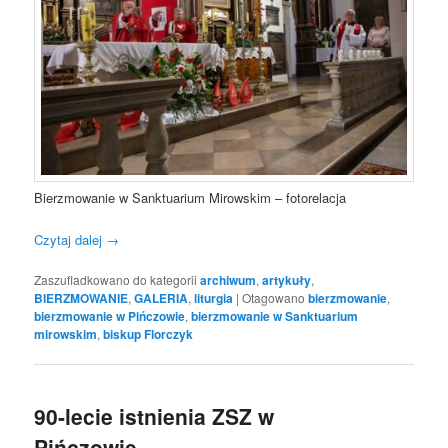
Bierzmowanie w Sanktuarium Mirowskim – fotorelacja
Czytaj dalej
→
Zaszufladkowano do kategorii
archiwum
,
artykuły
,
BIERZMOWANIE
,
GALERIA
,
liturgia
|
Otagowano
bierzmowanie
,
bierzmowanie w Pińczowie
,
bierzmowanie w Sanktuarium
mirowskim
,
biskup Florczyk
90-lecie istnienia ZSZ w
Pińczowie