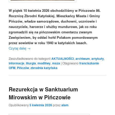
W piątek 10 kwietnia 2026 obchodziliśmy w Pińczowie 86.
Rocznicę Zbrodni Katyńskiej. Mieszkańcy Miasta i Gminy
Pińczów, władze samorządowe, duchowni, uczniowie i
nauczyciele, harcerze i służby mundurowe, jak co roku
zgromadzili się na pińczowskim cmentarzu zwanym
Zawięzieniem, by oddać hołd Polakom pomordowanym
przez sowietów w roku 1940 w katyńskich lasach.
Czytaj dalej
→
Zaszufladkowano do kategorii
AKTUALNOŚCI
,
archiwum
,
artykuły
,
informacje
,
liturgia
,
modlitwy
,
msza
|
Otagowano
franciszkanie
OFM
,
Pińczów
,
zbrodnia katyńska
Rezurekcja w Sanktuarium
Mirowskim w Pińczowie
Opublikowany
5 kwietnia 2026
przez
alam