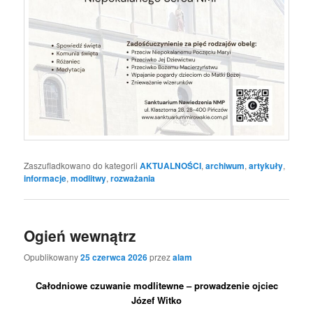
Zaszufladkowano do kategorii
AKTUALNOŚCI
,
archiwum
,
artykuły
,
informacje
,
modlitwy
,
rozważania
Ogień wewnątrz
Opublikowany
25 czerwca 2026
przez
alam
Całodniowe czuwanie modlitewne – prowadzenie ojciec
Józef Witko