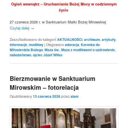
Ogień wewnątrz –
Uruchamianie Bożej Mocy w codziennym
życiu
27 czerwca 2026 r. w Sanktuarium Matki Bożej Mirowskiej
Czytaj dalej
→
Zaszufladkowano do kategorii
AKTUALNOŚCI
,
archiwum
,
artykuły
,
informacje
,
modlitwy
|
Otagowano
adoracja
,
Koronka do
Miłosierdzia Bożego
,
Msza św.
,
Msza z modlitwami o uzdrowienie
,
nabożeństwo
,
ojciec Józef Witko
Bierzmowanie w Sanktuarium
Mirowskim – fotorelacja
Opublikowany
13 czerwca 2026
przez
alam