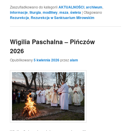
Zaszufladkowano do kategorii
AKTUALNOŚCI
,
archiwum
,
informacje
,
liturgia
,
modlitwy
,
msza
,
świeta
|
Otagowano
Rezurekcja
,
Rezurekcja w Sanktuarium Mirowskim
Wigilia Paschalna – Pińczów
2026
Opublikowany
5 kwietnia 2026
przez
alam