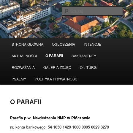
Przeskocz
Serwis wykorzystuje pliki Cookies
Czytaj więcej
odrzuć
do
Szuka
tekstu
Główne
STRONA GŁÓWNA
OGŁOSZENIA
INTENCJE
menu
O PARAFII
AKTUALNOŚCI
SAKRAMENTY
ROZWAŻANIA
GALERIA ZDJĘĆ
O LITURGII
PSALMY
POLITYKA PRYWATNOŚCI
O PARAFII
Parafia p.w. Nawiedzenia NMP w Pińczowie
nr. konta bankowego:
54 1050 1429 1000 0005 0029 3279