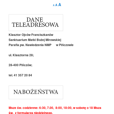
Decrease
Reset
Increase
A
A
A
font
font
size.
font
size.
size.
Klasztor Ojców Franciszkanów
Sanktuarium Matki Bożej Mirowskiej
Parafia pw. Nawiedzenia NMP w Pińczowie
ul. Klasztorna 28;
28-400 Pińczów;
tel. 41 357 20 84
Msze św. codzienne: 6:30, 7.00, 8:00, 18:00, w sobotę o 18 Msza
św. z formularza niedzielnego.