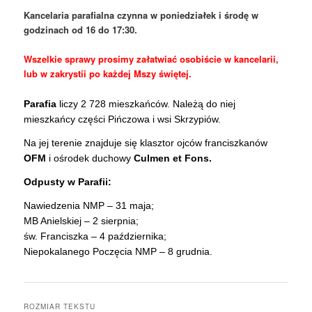
Kancelaria parafialna czynna w poniedziałek i środę w
godzinach od 16 do 17:30.
Wszelkie sprawy prosimy załatwiać osobiście w kancelarii,
lub w zakrystii po każdej Mszy świętej.
Parafia
liczy 2 728 mieszkańców. Należą do niej
mieszkańcy części Pińczowa i wsi Skrzypiów.
Na jej terenie znajduje się klasztor ojców franciszkanów
OFM
i ośrodek duchowy
Culmen et Fons.
Odpusty w Parafii:
Nawiedzenia NMP – 31 maja;
MB Anielskiej – 2 sierpnia;
św. Franciszka – 4 października;
Niepokalanego Poczęcia NMP – 8 grudnia
.
ROZMIAR TEKSTU