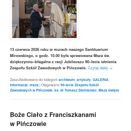
13 czerwca 2026 roku w murach naszego Sanktuarium
Mirowskiego, o godz. 10.00 była sprawowana Msza św.
dziękczynno–błagalna z racji Jubileuszu 90–lecia istnienia
Zespołu Szkół Zawodowych w Pińczowie.
Czytaj dalej
→
Zaszufladkowano do kategorii
archiwum
,
artykuły
,
GALERIA
,
informacje
,
msza
|
Otagowano
90-lecie Zespołu Szkół
Zawodowych w Pińczowie
,
ks. dr Tomasz Siemieniec
,
Msza święta
Boże Ciało z Franciszkanami
w Pińczowie