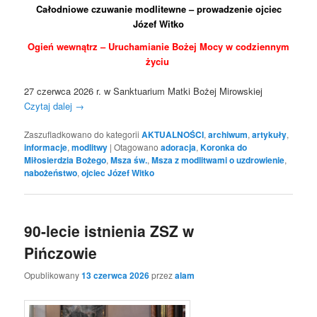
Całodniowe czuwanie modlitewne – prowadzenie ojciec
Józef Witko
Ogień wewnątrz –
Uruchamianie Bożej Mocy w codziennym
życiu
27 czerwca 2026 r. w Sanktuarium Matki Bożej Mirowskiej
Czytaj dalej
→
Zaszufladkowano do kategorii
AKTUALNOŚCI
,
archiwum
,
artykuły
,
informacje
,
modlitwy
|
Otagowano
adoracja
,
Koronka do
Miłosierdzia Bożego
,
Msza św.
,
Msza z modlitwami o uzdrowienie
,
nabożeństwo
,
ojciec Józef Witko
90-lecie istnienia ZSZ w
Pińczowie
Opublikowany
13 czerwca 2026
przez
alam