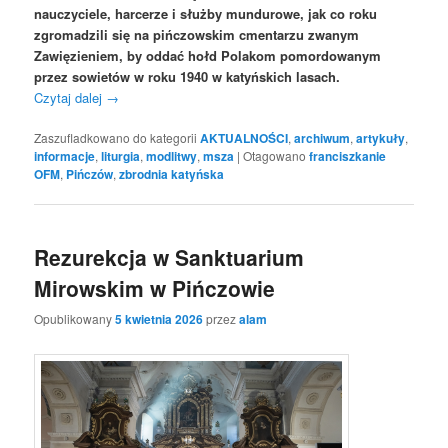
nauczyciele, harcerze i służby mundurowe, jak co roku
zgromadzili się na pińczowskim cmentarzu zwanym
Zawięzieniem, by oddać hołd Polakom pomordowanym
przez sowietów w roku 1940 w katyńskich lasach.
Czytaj dalej
→
Zaszufladkowano do kategorii
AKTUALNOŚCI
,
archiwum
,
artykuły
,
informacje
,
liturgia
,
modlitwy
,
msza
|
Otagowano
franciszkanie
OFM
,
Pińczów
,
zbrodnia katyńska
Rezurekcja w Sanktuarium
Mirowskim w Pińczowie
Opublikowany
5 kwietnia 2026
przez
alam