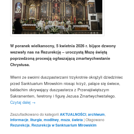
W poranek wielkanocny, 5 kwietnia 2026 r. bijące dzwony
wezwały nas na Rezurekcję – uroczystą Mszę świętą
poprzedzoną procesją ogłaszającą zmartwychwstanie
Chrystusa.
Wierni ze swoimi duszpasterzami trzykrotnie okrążyli dziedziniec
przed Sanktuarium Mirowskim niosąc krzyż, palące się świece,
baldachim okrywający duszpasterza z Przenajświętszym
Sakramentem, feretrony i figurę Jezusa Zmartwychwstałego.
Czytaj dalej
→
Zaszufladkowano do kategorii
AKTUALNOŚCI
,
archiwum
,
informacje
,
liturgia
,
modlitwy
,
msza
,
świeta
|
Otagowano
Rezurekcja
,
Rezurekcja w Sanktuarium Mirowskim