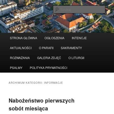
Przeskocz
Przeskocz
Serwis wykorzystuje pliki Cookies
Czytaj więcej
odrzuć
do
do
Szuka
tekstu
widgetów
Główne
STRONA GŁÓWNA
OGŁOSZENIA
INTENCJE
menu
AKTUALNOŚCI
O PARAFII
SAKRAMENTY
ROZWAŻANIA
GALERIA ZDJĘĆ
O LITURGII
PSALMY
POLITYKA PRYWATNOŚCI
ARCHIWUM KATEGORII:
INFORMACJE
Nabożeństwo pierwszych
sobót miesiąca