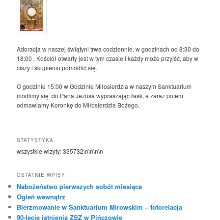
Adoracja w naszej świątyni trwa codziennie, w godzinach od 8:30 do
18:00 . Kościół otwarty jest w tym czasie i każdy może przyjść, aby w
ciszy i skupieniu pomodlić się.
O godzinie 15:00 w Godzinie Miłosierdzia w naszym Sanktuarium
modlimy się do Pana Jezusa wypraszając łask, a zaraz potem
odmawiamy Koronkę do Miłosierdzia Bożego.
STATYSTYKA
wszystkie wizyty:
335732
\n\n\n\n
OSTATNIE WPISY
Nabożeństwo pierwszych sobót miesiąca
Ogień wewnątrz
Bierzmowanie w Sanktuarium Mirowskim – fotorelacja
90-lecie istnienia ZSZ w Pińczowie