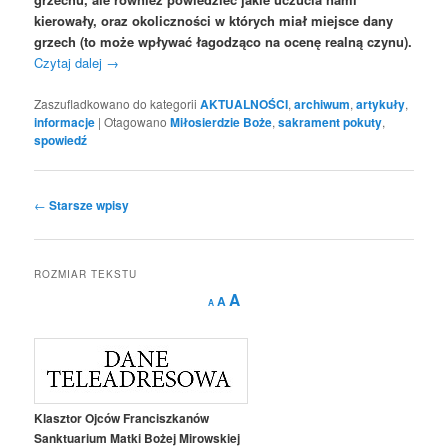
kierowały, oraz okoliczności w których miał miejsce dany
grzech (to może wpływać łagodząco na ocenę realną czynu).
Czytaj dalej
→
Zaszufladkowano do kategorii
AKTUALNOŚCI
,
archiwum
,
artykuły
,
informacje
|
Otagowano
Miłosierdzie Boże
,
sakrament pokuty
,
spowiedź
Nawigacja
←
Starsze wpisy
wpisu
ROZMIAR TEKSTU
Decrease
Reset
Increase
A
A
A
font
font
size.
font
size.
size.
Klasztor Ojców Franciszkanów
Sanktuarium Matki Bożej Mirowskiej