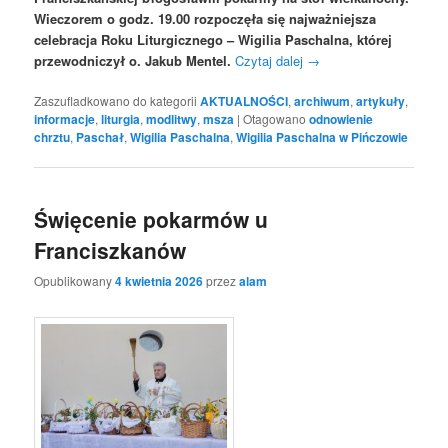
Wieczorem o godz. 19.00 rozpoczęła się najważniejsza
celebracja Roku Liturgicznego – Wigilia Paschalna, której
przewodniczył o. Jakub Mentel.
Czytaj dalej
→
Zaszufladkowano do kategorii
AKTUALNOŚCI
,
archiwum
,
artykuły
,
informacje
,
liturgia
,
modlitwy
,
msza
|
Otagowano
odnowienie
chrztu
,
Paschał
,
Wigilia Paschalna
,
Wigilia Paschalna w Pińczowie
Święcenie pokarmów u
Franciszkanów
Opublikowany
4 kwietnia 2026
przez
alam