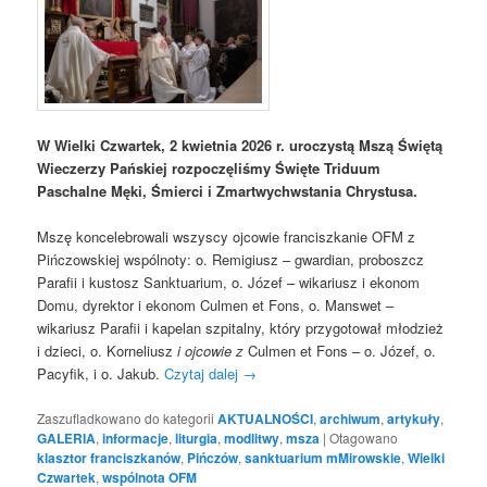
W Wielki Czwartek, 2 kwietnia 2026 r. uroczystą Mszą Świętą
Wieczerzy Pańskiej rozpoczęliśmy Święte Triduum
Paschalne Męki, Śmierci i Zmartwychwstania Chrystusa.
Mszę koncelebrowali wszyscy ojcowie franciszkanie OFM z
Pińczowskiej wspólnoty: o. Remigiusz – gwardian, proboszcz
Parafii i kustosz Sanktuarium, o. Józef – wikariusz i ekonom
Domu, dyrektor i ekonom Culmen et Fons, o. Manswet –
wikariusz Parafii i kapelan szpitalny, który przygotował młodzież
i dzieci, o. Korneliusz
i ojcowie z
Culmen et Fons – o. Józef, o.
Pacyfik, i o. Jakub.
Czytaj dalej
→
Zaszufladkowano do kategorii
AKTUALNOŚCI
,
archiwum
,
artykuły
,
GALERIA
,
informacje
,
liturgia
,
modlitwy
,
msza
|
Otagowano
klasztor franciszkanów
,
Pińczów
,
sanktuarium mMirowskie
,
Wielki
Czwartek
,
wspólnota OFM