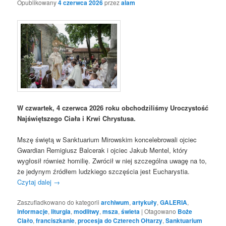
Opublikowany
4 czerwca 2026
przez
alam
W czwartek, 4 czerwca 2026 roku obchodziliśmy Uroczystość
Najświętszego Ciała i Krwi Chrystusa.
Mszę świętą w Sanktuarium Mirowskim koncelebrowali ojciec
Gwardian Remigiusz Balcerak i ojciec Jakub Mentel, który
wygłosił również homilię. Zwrócił w niej szczególna uwagę na to,
że jedynym źródłem ludzkiego szczęścia jest Eucharystia.
Czytaj dalej
→
Zaszufladkowano do kategorii
archiwum
,
artykuły
,
GALERIA
,
informacje
,
liturgia
,
modlitwy
,
msza
,
świeta
|
Otagowano
Boże
Ciało
,
franciszkanie
,
procesja do Czterech Ołtarzy
,
Sanktuarium