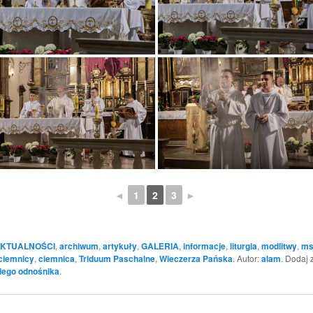
◄
1
2
3
►
KTUALNOŚCI
,
archiwum
,
artykuły
,
GALERIA
,
informacje
,
liturgia
,
modlitwy
,
ms
ciemnicy
,
ciemnica
,
Triduum Paschalne
,
Wieczerza Pańska
. Autor:
alam
. Dodaj 
iego odnośnika
.