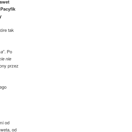
nswet
 Pacyfik
y
óre tak
sa
”. Po
ie nie
iony przez
cego
mi od
weta, od