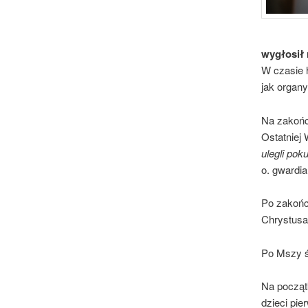
wygłosił 
W czasie 
jak organy
Na zakońc
Ostatniej
ulegli pok
o. gwardia
Po zakończ
Chrystusa
Po Mszy św
Na począt
dzieci pi