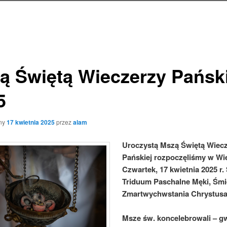
ą Świętą Wieczerzy Pański
5
ny
17 kwietnia 2025
przez
alam
Uroczystą Mszą Świętą Wiec
Pańskiej rozpoczęliśmy w Wie
Czwartek, 17 kwietnia 2025 r.
Triduum Paschalne Męki, Śmie
Zmartwychwstania Chrystusa
Msze św. koncelebrowali – gw