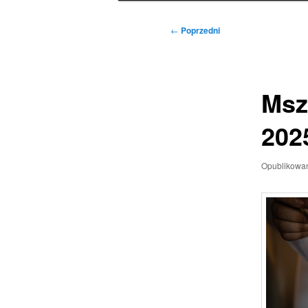
Nawigacja
←
Poprzedni
wpisu
Msz
202
Opublikowa