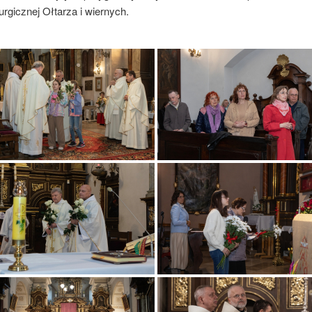
urgicznej Ołtarza i wiernych.