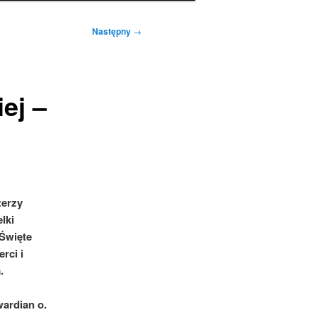
Następny
→
ej –
zerzy
lki
 Święte
rci i
.
ardian o.