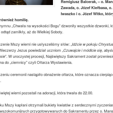
Remigiusz Balcerak, – o. Ma
Zawada, o. Józef Kiełbasa, o.
Iwaszko i o. Józef Witko, któr
również homilię.
hymnu „Chwała na wysokości Bogu” dzwoniły wszystkie dzwonki, kt
 odtąd zamilkły, aż do Wielkiej Soboty.
zenie Mszy wierni nie usłyszeliśmy słów: „
Idźcie w pokoju Chrystu
 Wieczerzy Jezus powiedział uczniom „
Czuwajcie i módlcie się, abyśc
usie
”. W uroczystej procesji, Najświętszy Sakrament został przenies
na do „ciemnicy” czyli Ołtarza Wystawienia.
eniu ceremonii nastąpiło obnażenie ołtarza, które oznacza cierpią
.
iętej wierni pozostali na adoracji, która trwała do 22.00.
ku Mszy kapłani otrzymali bukiety kwiatów z serdecznymi zyczenia
erwszokomunijnych przygotowywanych do Sakramentu przez o. Mans