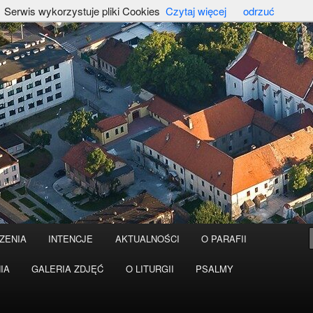
Serwis wykorzystuje pliki Cookies
Czytaj więcej
odrzuć
ZENIA
INTENCJE
AKTUALNOŚCI
O PARAFII
IA
GALERIA ZDJĘĆ
O LITURGII
PSALMY