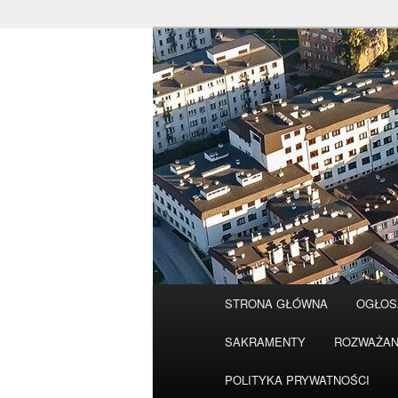
Przeskocz
do
tekstu
Główne
STRONA GŁÓWNA
OGŁOS
menu
SAKRAMENTY
ROZWAŻAN
POLITYKA PRYWATNOŚCI