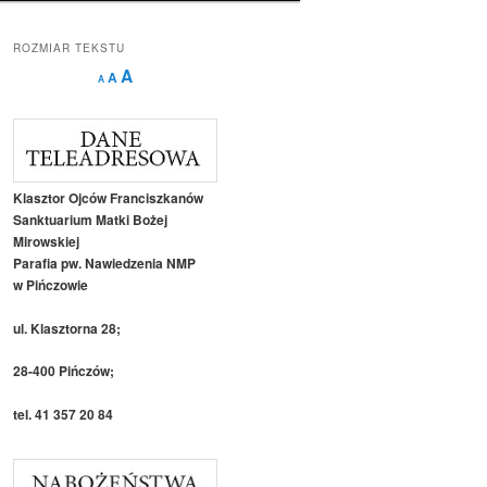
ROZMIAR TEKSTU
Decrease
Reset
Increase
A
A
A
font
font
size.
font
size.
size.
Klasztor Ojców Franciszkanów
Sanktuarium Matki Bożej
Mirowskiej
Parafia pw. Nawiedzenia NMP
w Pińczowie
ul. Klasztorna 28;
28-400 Pińczów;
tel. 41 357 20 84