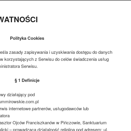
WATNOŚCI
Polityka Cookies
reśla zasady zapisywania i uzyskiwania dostępu do danych
w korzystających z Serwisu do celów świadczenia usług
inistratora Serwisu.
§ 1 Definicje
owy działający pod
ummirowskie.com.pl
rwis internetowe partnerów, usługodawców lub
atora
lasztor Ojców Franciszkanów w Pińczowie, Sanktuarium
licki – prowadząca działalność religijną pod adresem: ul.