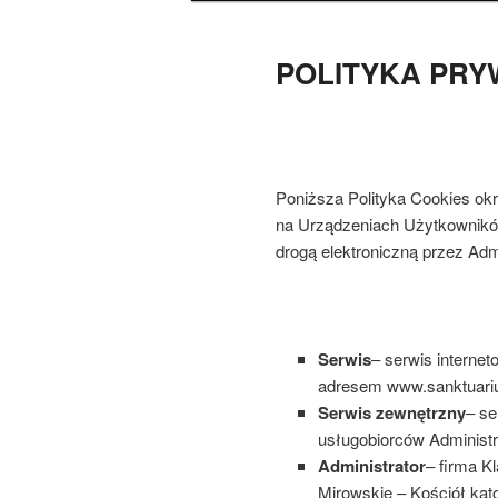
POLITYKA PRY
Poniższa Polityka Cookies ok
na Urządzeniach Użytkownikó
drogą elektroniczną przez Adm
Serwis
– serwis internet
adresem www.sanktuari
Serwis zewnętrzny
– se
usługobiorców Administr
Administrator
– firma K
Mirowskie – Kościół kato