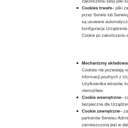
zakończeniu sesji pliki
Cookies trwałe
– pliki 
przez Serwis lub Serwis
są usuwane automatyczn
konfiguracja Urządzenia
Cookie po zakończeniu s
Mechanizmy składowan
Cookies nie pozwalają n
informacji poufnych z U
Użytkownika wirusów, kon
niemożliwe.
Cookie wewnętrzne
– z
bezpieczne dla Urządz
Cookie zewnętrzne
– z
partnerów Serwisu Admini
zamieszczona jest w dals