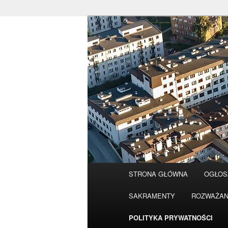
Przeskocz
do
tekstu
Główne
STRONA GŁÓWNA
OGŁOS
menu
SAKRAMENTY
ROZWAŻAN
POLITYKA PRYWATNOŚCI