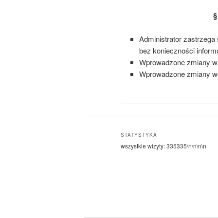
§
Administrator zastrzega 
bez konieczności inform
Wprowadzone zmiany w Po
Wprowadzone zmiany wcho
STATYSTYKA
wszystkie wizyty:
335335
\n\n\n\n