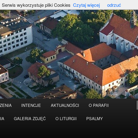
Serwis wykorzystuje pliki Cookies
Czytaj więcej
odrzuć
ZENIA
INTENCJE
AKTUALNOŚCI
O PARAFII
IA
GALERIA ZDJĘĆ
O LITURGII
PSALMY