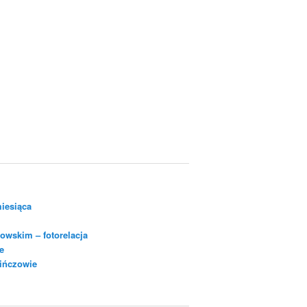
iesiąca
owskim – fotorelacja
e
Pińczowie