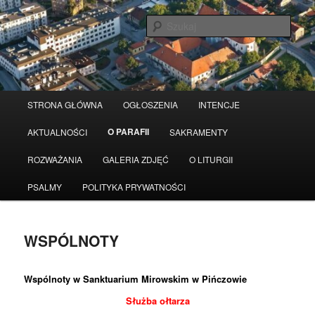
Przeskocz
Serwis wykorzystuje pliki Cookies
Czytaj więcej
odrzuć
do
Szuka
tekstu
Główne
STRONA GŁÓWNA
OGŁOSZENIA
INTENCJE
menu
O PARAFII
AKTUALNOŚCI
SAKRAMENTY
ROZWAŻANIA
GALERIA ZDJĘĆ
O LITURGII
PSALMY
POLITYKA PRYWATNOŚCI
WSPÓLNOTY
Wspólnoty w Sanktuarium Mirowskim w Pińczowie
Służba ołtarza