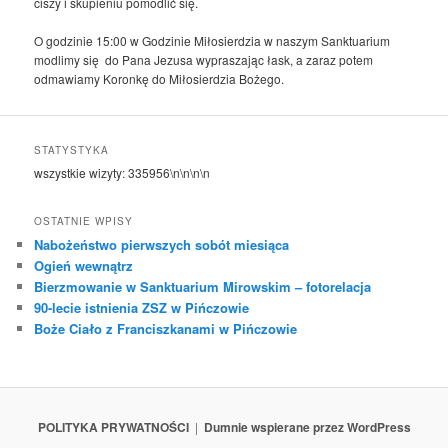
ciszy i skupieniu pomodlić się.
O godzinie 15:00 w Godzinie Miłosierdzia w naszym Sanktuarium
modlimy się do Pana Jezusa wypraszając łask, a zaraz potem
odmawiamy Koronkę do Miłosierdzia Bożego.
STATYSTYKA
wszystkie wizyty:
335956
\n\n\n\n
OSTATNIE WPISY
Nabożeństwo pierwszych sobót miesiąca
Ogień wewnątrz
Bierzmowanie w Sanktuarium Mirowskim – fotorelacja
90-lecie istnienia ZSZ w Pińczowie
Boże Ciało z Franciszkanami w Pińczowie
POLITYKA PRYWATNOŚCI
Dumnie wspierane przez WordPress