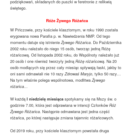
podziękowań, składanych do puszki w feretronie z relikwią
świętego.
Róże Żywego Różańca
W Pińczowie, przy kościele klasztornym, w roku 1990 została
erygowana nowa Parafia p. w. Nawiedzenia NMP. Od tego
momentu datuje się istnienie
Żywego Różańca
. Do Października
2002 roku należało do niego 15 osób, tworząc jedną Różę
różańcową. Od listopada 2002 roku, do Wspólnoty należało już
20 osób i one również tworzyły jedną
Różę różańcową
. Na 20
osób modlących się przez cały miesiąc spływają łaski, jakby to
oni sami odmawiali nie 10 razy
Zdrowaś Maryjo
, tylko 50 razy…
Na tym właśnie polega wspólnotowa, modlitwa
Żywego
różańca…
W każdą
I niedzielę miesiąca
spotykamy się na Mszy św. o
godzinie 7.00, która jest odprawiana w intencji Członków
Róż
Żywego Różańca
. Następnie odmawiana jest jedna część
różańca, po której następuje zmiana tajemnic różańcowych.
Od 2019 roku, przy kościele klasztornym powstała druga