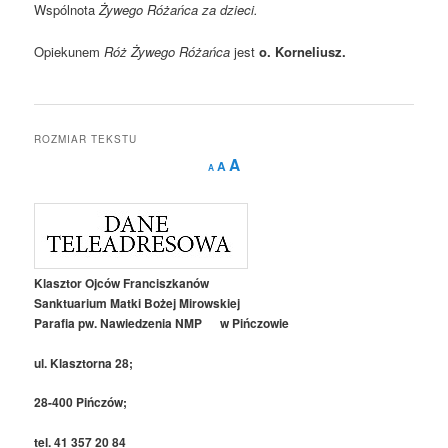
Wspólnota
Żywego Różańca za dzieci.
Opiekunem
Róż Żywego Różańca
jest
o. Korneliusz.
ROZMIAR TEKSTU
Decrease
Reset
Increase
A
A
A
font
font
size.
font
size.
size.
Klasztor Ojców Franciszkanów
Sanktuarium Matki Bożej Mirowskiej
Parafia pw. Nawiedzenia NMP w Pińczowie
ul. Klasztorna 28;
28-400 Pińczów;
tel. 41 357 20 84