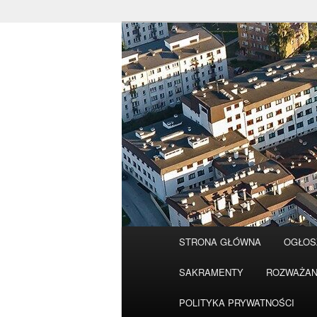
Przeskocz
do
tekstu
Główne
STRONA GŁÓWNA
OGŁOS
menu
SAKRAMENTY
ROZWAŻAN
POLITYKA PRYWATNOŚCI