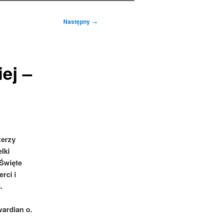
Następny
→
ej –
zerzy
lki
 Święte
rci i
.
ardian o.