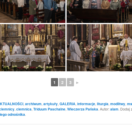
1
2
3
►
KTUALNOŚCI
,
archiwum
,
artykuły
,
GALERIA
,
informacje
,
liturgia
,
modlitwy
,
ms
ciemnicy
,
ciemnica
,
Triduum Paschalne
,
Wieczerza Pańska
. Autor:
alam
. Dodaj 
iego odnośnika
.