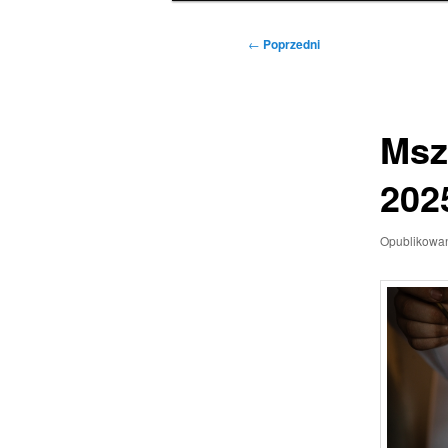
Nawigacja
←
Poprzedni
wpisu
Msz
202
Opublikowa