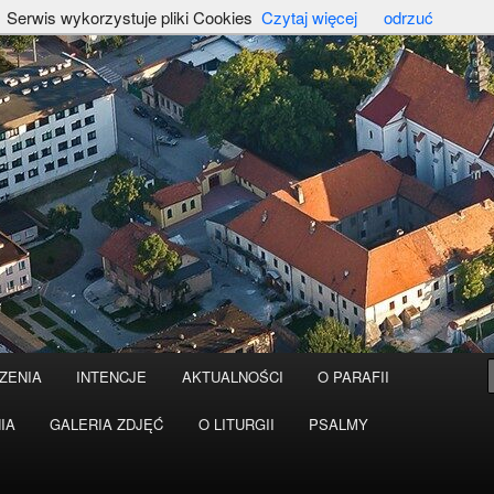
Serwis wykorzystuje pliki Cookies
Czytaj więcej
odrzuć
ZENIA
INTENCJE
AKTUALNOŚCI
O PARAFII
IA
GALERIA ZDJĘĆ
O LITURGII
PSALMY