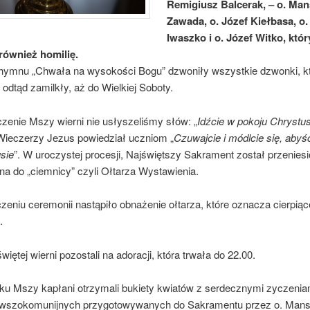
Remigiusz Balcerak, – o. Ma
Zawada, o. Józef Kiełbasa, o.
Iwaszko i o. Józef Witko, któr
również homilię.
hymnu „Chwała na wysokości Bogu” dzwoniły wszystkie dzwonki, kt
 odtąd zamilkły, aż do Wielkiej Soboty.
zenie Mszy wierni nie usłyszeliśmy słów: „
Idźcie w pokoju Chrystu
 Wieczerzy Jezus powiedział uczniom „
Czuwajcie i módlcie się, abyśc
usie
”. W uroczystej procesji, Najświętszy Sakrament został przenies
na do „ciemnicy” czyli Ołtarza Wystawienia.
eniu ceremonii nastąpiło obnażenie ołtarza, które oznacza cierpią
.
iętej wierni pozostali na adoracji, która trwała do 22.00.
ku Mszy kapłani otrzymali bukiety kwiatów z serdecznymi zyczenia
erwszokomunijnych przygotowywanych do Sakramentu przez o. Mans