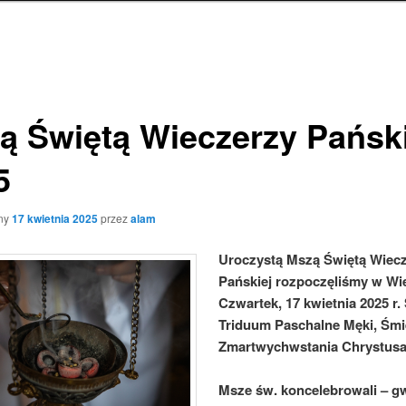
ą Świętą Wieczerzy Pański
5
ny
17 kwietnia 2025
przez
alam
Uroczystą Mszą Świętą Wiec
Pańskiej rozpoczęliśmy w Wie
Czwartek, 17 kwietnia 2025 r.
Triduum Paschalne Męki, Śmie
Zmartwychwstania Chrystusa
Msze św. koncelebrowali – gw