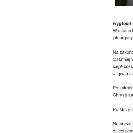
wygłosił 
W czasie 
jak organy
Na zakońc
Ostatniej
ulegli pok
o. gwardia
Po zakończ
Chrystusa
Po Mszy św
Na począt
dzieci pi