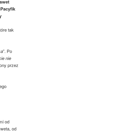
nswet
 Pacyfik
y
óre tak
sa
”. Po
ie nie
iony przez
cego
mi od
weta, od