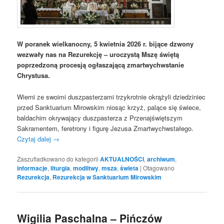
W poranek wielkanocny, 5 kwietnia 2026 r. bijące dzwony
wezwały nas na Rezurekcję – uroczystą Mszę świętą
poprzedzoną procesją ogłaszającą zmartwychwstanie
Chrystusa.
Wierni ze swoimi duszpasterzami trzykrotnie okrążyli dziedziniec
przed Sanktuarium Mirowskim niosąc krzyż, palące się świece,
baldachim okrywający duszpasterza z Przenajświętszym
Sakramentem, feretrony i figurę Jezusa Zmartwychwstałego.
Czytaj dalej
→
Zaszufladkowano do kategorii
AKTUALNOŚCI
,
archiwum
,
informacje
,
liturgia
,
modlitwy
,
msza
,
świeta
|
Otagowano
Rezurekcja
,
Rezurekcja w Sanktuarium Mirowskim
Wigilia Paschalna – Pińczów