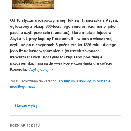
Od 10 stycznia rozpoczyna się Rok św. Franciszka z Asyżu,
ogłoszony z okazji 800-lecia jego śmierci rozumianej jako
pascha czyli przejście (transitus), która miała miejsce w
Asyżu tuż przy kaplicy Porcjunkuli – w porze wieczornej
czyli już po nieszporach 3 października 1226 roku, dlatego
jego liturgiczne wspomnienie (w trzech zakonach
franciszkańskich uroczystość) zapisano pod datą 4
października. naprawdę wyjątkowy czas łaski dla całego
Kościoła.
Czytaj dalej
→
Zaszufladkowano do kategorii
archiwum
,
artykuły
,
informacje
,
modlitwy
,
msza
Nawigacja
←
Starsze wpisy
wpisu
ROZMIAR TEKSTU
Decrease