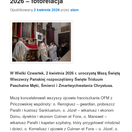
2026 – fotorelacja
Opublikowany
2 kwietnia 2026
przez
alam
W Wielki Czwartek, 2 kwietnia 2026 r. uroczystą Mszą Świętą
Wieczerzy Pańskiej rozpoczęliśmy Święte Triduum
Paschalne Męki, Śmierci i Zmartwychwstania Chrystusa.
Mszę koncelebrowali wszyscy ojcowie franciszkanie OFM z
Pińczowskiej wspólnoty: o. Remigiusz – gwardian, proboszcz
Parafii i kustosz Sanktuarium, o. Józef – wikariusz i ekonom
Domu, dyrektor i ekonom Culmen et Fons, o. Manswet –
wikariusz Parafii i kapelan szpitalny, który przygotował młodzież
i dzieci, o. Korneliusz
i ojcowie z
Culmen et Fons – o. Józef, o.