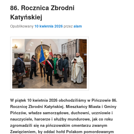
86. Rocznica Zbrodni
Katyńskiej
Opublikowany
10 kwietnia 2026
przez
alam
W piątek 10 kwietnia 2026 obchodziliśmy w Pińczowie 86.
Rocznicę Zbrodni Katyńskiej. Mieszkańcy Miasta i Gminy
Pińczów, władze samorządowe, duchowni, uczniowie i
nauczyciele, harcerze i służby mundurowe, jak co roku
zgromadzili się na pińczowskim cmentarzu zwanym
Zawięzieniem, by oddać hołd Polakom pomordowanym