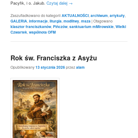
Pacyfik, i o. Jakub.
Czytaj dalej
→
Zaszufladkowano do kategorii
AKTUALNOŚCI
,
archiwum
,
artykuły
,
GALERIA
,
informacje
,
liturgia
,
modlitwy
,
msza
|
Otagowano
klasztor franciszkanów
,
Pińczów
,
sanktuarium mMirowskie
,
Wielki
Czwartek
,
wspólnota OFM
Rok św. Franciszka z Asyżu
Opublikowany
13 stycznia 2026
przez
alam