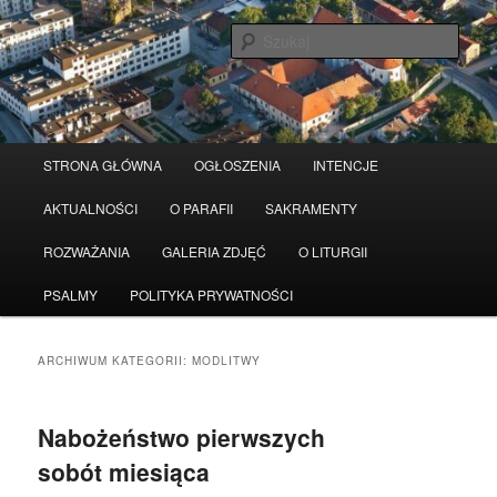
Przeskocz
Przeskocz
Serwis wykorzystuje pliki Cookies
Czytaj więcej
odrzuć
do
do
Szuka
tekstu
widgetów
Główne
STRONA GŁÓWNA
OGŁOSZENIA
INTENCJE
menu
AKTUALNOŚCI
O PARAFII
SAKRAMENTY
ROZWAŻANIA
GALERIA ZDJĘĆ
O LITURGII
PSALMY
POLITYKA PRYWATNOŚCI
ARCHIWUM KATEGORII:
MODLITWY
Nabożeństwo pierwszych
sobót miesiąca