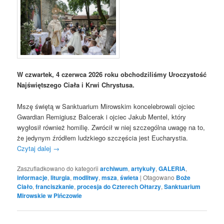
W czwartek, 4 czerwca 2026 roku obchodziliśmy Uroczystość
Najświętszego Ciała i Krwi Chrystusa.
Mszę świętą w Sanktuarium Mirowskim koncelebrowali ojciec
Gwardian Remigiusz Balcerak i ojciec Jakub Mentel, który
wygłosił również homilię. Zwrócił w niej szczególna uwagę na to,
że jedynym źródłem ludzkiego szczęścia jest Eucharystia.
Czytaj dalej
→
Zaszufladkowano do kategorii
archiwum
,
artykuły
,
GALERIA
,
informacje
,
liturgia
,
modlitwy
,
msza
,
świeta
|
Otagowano
Boże
Ciało
,
franciszkanie
,
procesja do Czterech Ołtarzy
,
Sanktuarium
Mirowskie w Pińczowie