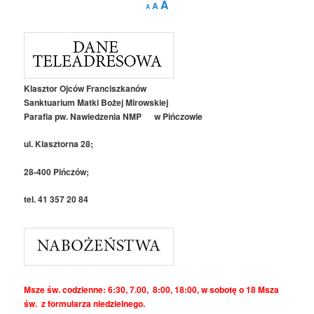
Reset
Increase
A
A
A
font
font
size.
font
size.
size.
Klasztor Ojców Franciszkanów
Sanktuarium Matki Bożej Mirowskiej
Parafia pw. Nawiedzenia NMP w Pińczowie
ul. Klasztorna 28;
28-400 Pińczów;
tel. 41 357 20 84
Msze św. codzienne: 6:30, 7.00, 8:00, 18:00, w sobotę o 18 Msza
św. z formularza niedzielnego.