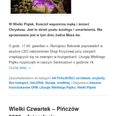
W Wielki Piątek, Kościół wspomina mękę i śmierć
Chrystusa. Jest to dzień postu ścisłego i umartwienia. Nie
sprawowana jest w tym dniu żadna Msza św.
O godz. 17.00. gwardian o. Remigiusz Balcerak poprowadził w
asyście LSO nabożeństwo Drogi Krzyżowej przy stacjach
znajdujących się na zewnątrz w krużgankach. Liturgię Wielkiego
Piątku rozpoczęto w naszym Sanktuarium o godzinie 18.
Czytaj dalej
→
Zaszufladkowano do kategorii
AKTUALNOŚCI
,
archiwum
,
artykuły
,
Bez kategorii
,
GALERIA
,
liturgia
,
modlitwy
|
Otagowano
klasztor
franciszkanów OFM
,
Liturgia Wielkiego Piątku
,
Wielki Piątek
Wielki Czwartek – Pińczów