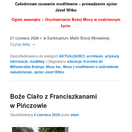
Całodniowe czuwanie modlitewne – prowadzenie ojciec
Józef Witko
Ogień wewnątrz –
Uruchamianie Bożej Mocy w codziennym
życiu
27 czerwca 2026 r. w Sanktuarium Matki Bożej Mirowskiej
Czytaj dalej
→
Zaszufladkowano do kategorii
AKTUALNOŚCI
,
archiwum
,
artykuły
,
informacje
,
modlitwy
|
Otagowano
adoracja
,
Koronka do
Miłosierdzia Bożego
,
Msza św.
,
Msza z modlitwami o uzdrowienie
,
nabożeństwo
,
ojciec Józef Witko
Boże Ciało z Franciszkanami
w Pińczowie
Opublikowany
4 czerwca 2026
przez
alam