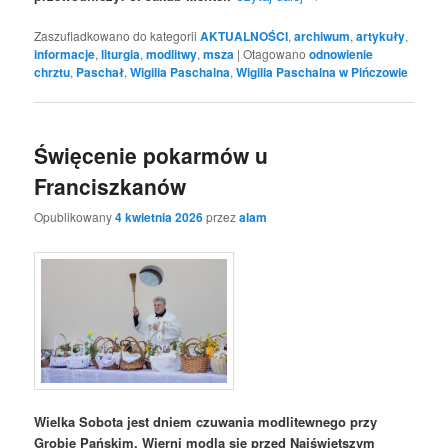
Zaszufladkowano do kategorii
AKTUALNOŚCI
,
archiwum
,
artykuły
,
informacje
,
liturgia
,
modlitwy
,
msza
|
Otagowano
odnowienie
chrztu
,
Paschał
,
Wigilia Paschalna
,
Wigilia Paschalna w Pińczowie
Święcenie pokarmów u
Franciszkanów
Opublikowany
4 kwietnia 2026
przez
alam
Wielka Sobota jest dniem czuwania modlitewnego przy
Grobie Pańskim. Wierni modlą się przed Najświętszym