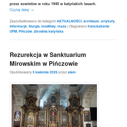
przez sowietów w roku 1940 w katyńskich lasach.
Czytaj dalej
→
Zaszufladkowano do kategorii
AKTUALNOŚCI
,
archiwum
,
artykuły
,
informacje
,
liturgia
,
modlitwy
,
msza
|
Otagowano
franciszkanie
OFM
,
Pińczów
,
zbrodnia katyńska
Rezurekcja w Sanktuarium
Mirowskim w Pińczowie
Opublikowany
5 kwietnia 2026
przez
alam