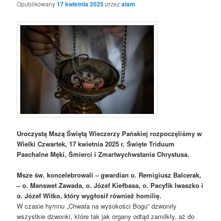
Opublikowany
17 kwietnia 2025
przez
alam
Uroczystą Mszą Świętą Wieczerzy Pańskiej rozpoczęliśmy w
Wielki Czwartek, 17 kwietnia 2025 r. Święte Triduum
Paschalne Męki, Śmierci i Zmartwychwstania Chrystusa.
Msze św. koncelebrowali – gwardian o. Remigiusz Balcerak,
– o. Manswet Zawada, o. Józef Kiełbasa, o. Pacyfik Iwaszko i
o. Józef Witko, który wygłosił również homilię.
W czasie hymnu „Chwała na wysokości Bogu” dzwoniły
wszystkie dzwonki, które tak jak organy odtąd zamilkły, aż do