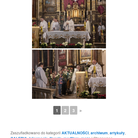
1
2
3
►
Zaszufladkowano do kategorii
AKTUALNOŚCI
,
archiwum
,
artykuły
,