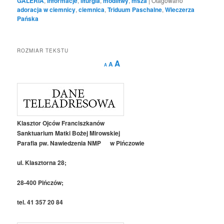
GALERIA
,
informacje
,
liturgia
,
modlitwy
,
msza
|
Otagowano
adoracja w ciemnicy
,
ciemnica
,
Triduum Paschalne
,
Wieczerza
Pańska
ROZMIAR TEKSTU
Decrease
Reset
Increase
A
A
A
font
font
size.
font
size.
size.
Klasztor Ojców Franciszkanów
Sanktuarium Matki Bożej Mirowskiej
Parafia pw. Nawiedzenia NMP w Pińczowie
ul. Klasztorna 28;
28-400 Pińczów;
tel. 41 357 20 84