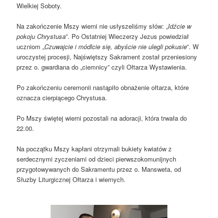
Wielkiej Soboty.
Na zakończenie Mszy wierni nie usłyszeliśmy słów: „
Idźcie w
pokoju Chrystusa
”. Po Ostatniej Wieczerzy Jezus powiedział
uczniom „
Czuwajcie i módlcie się, abyście nie ulegli pokusie
”. W
uroczystej procesji, Najświętszy Sakrament został przeniesiony
przez o. gwardiana do „ciemnicy” czyli Ołtarza Wystawienia.
Po zakończeniu ceremonii nastąpiło obnażenie ołtarza, które
oznacza cierpiącego Chrystusa.
Po Mszy świętej wierni pozostali na adoracji, która trwała do
22.00.
Na początku Mszy kapłani otrzymali bukiety kwiatów z
serdecznymi zyczeniami od dzieci pierwszokomunijnych
przygotowywanych do Sakramentu przez o. Mansweta, od
Słuzby Liturgicznej Ołtarza i wiernych.