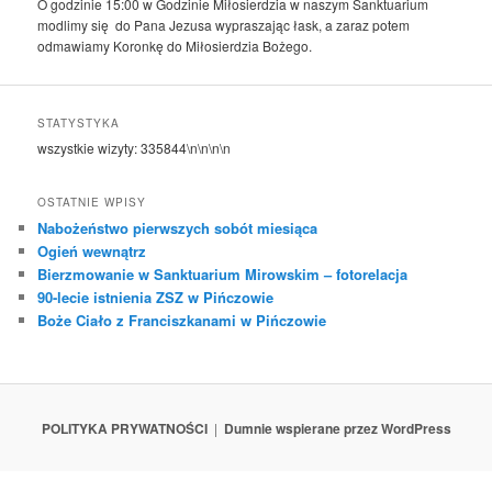
O godzinie 15:00 w Godzinie Miłosierdzia w naszym Sanktuarium
modlimy się do Pana Jezusa wypraszając łask, a zaraz potem
odmawiamy Koronkę do Miłosierdzia Bożego.
STATYSTYKA
wszystkie wizyty:
335844
\n\n\n\n
OSTATNIE WPISY
Nabożeństwo pierwszych sobót miesiąca
Ogień wewnątrz
Bierzmowanie w Sanktuarium Mirowskim – fotorelacja
90-lecie istnienia ZSZ w Pińczowie
Boże Ciało z Franciszkanami w Pińczowie
POLITYKA PRYWATNOŚCI
Dumnie wspierane przez WordPress