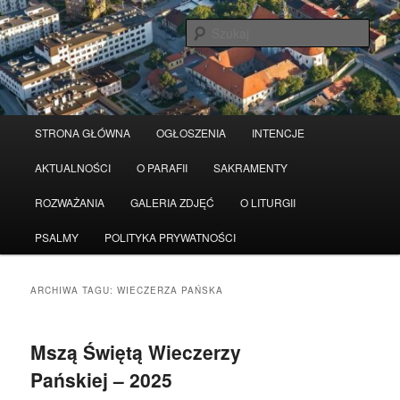
Przeskocz
Przeskocz
Serwis wykorzystuje pliki Cookies
Czytaj więcej
odrzuć
do
do
Szuka
tekstu
widgetów
Główne
STRONA GŁÓWNA
OGŁOSZENIA
INTENCJE
menu
AKTUALNOŚCI
O PARAFII
SAKRAMENTY
ROZWAŻANIA
GALERIA ZDJĘĆ
O LITURGII
PSALMY
POLITYKA PRYWATNOŚCI
ARCHIWA TAGU:
WIECZERZA PAŃSKA
Mszą Świętą Wieczerzy
Pańskiej – 2025