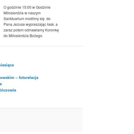
O godzinie 15:00 w Godzinie
Miłosierdzia w naszym
Sanktuarium modlimy się do
Pana Jezusa wypraszając łask, a
zaraz potem odmawiamy Koronkę
do Miłosierdzia Bożego.
iesiąca
owskim – fotorelacja
e
Pińczowie