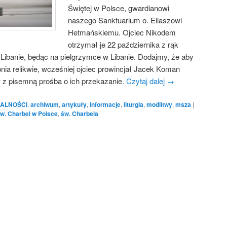
Świętej w Polsce, gwardianowi
naszego Sanktuarium o. Eliaszowi
Hetmańskiemu. Ojciec Nikodem
otrzymał je 22 października z rąk
Libanie, będąc na pielgrzymce w Libanie. Dodajmy, że aby
pnia relikwie, wcześniej ojciec prowincjał Jacek Koman
 z pisemną prośba o ich przekazanie.
Czytaj dalej
→
ALNOŚCI
,
archiwum
,
artykuły
,
informacje
,
liturgia
,
modlitwy
,
msza
|
w. Charbel w Polsce
,
św. Charbela