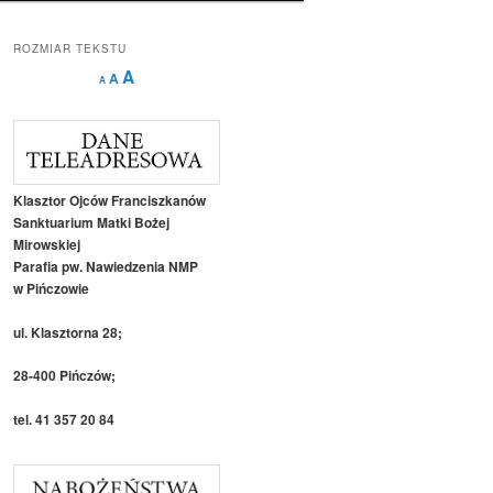
ROZMIAR TEKSTU
Decrease
Reset
Increase
A
A
A
font
font
size.
font
size.
size.
Klasztor Ojców Franciszkanów
Sanktuarium Matki Bożej
Mirowskiej
Parafia pw. Nawiedzenia NMP
w Pińczowie
ul. Klasztorna 28;
28-400 Pińczów;
tel. 41 357 20 84