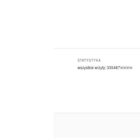
STATYSTYKA
wszystkie wizyty:
335487
\n\n\n\n