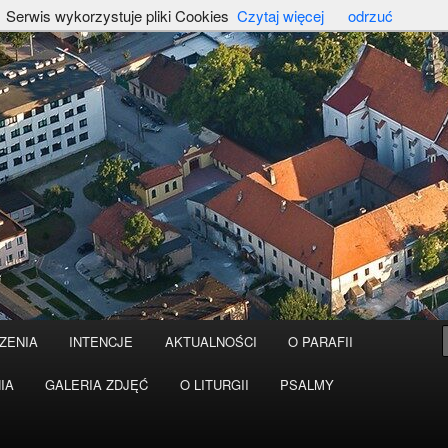
Serwis wykorzystuje pliki Cookies
Czytaj więcej
odrzuć
ZENIA
INTENCJE
AKTUALNOŚCI
O PARAFII
IA
GALERIA ZDJĘĆ
O LITURGII
PSALMY