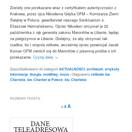
Zostały one przekazane wraz z certyfikatem autentyczności z
Krakowa, przez ojca Nikodema Gdyka OFM – Komisarza Ziemi
Świętej w Polsce, gwardianowi naszego Sanktuarium o.
Eliaszowi Hetmańskiemu. Ojciec Nikodem otrzymał je 22
października z rąk generała zakonu Maronitów w Libanie, będąc
na pielgrzymce w Libanie. Dodajmy, że aby otrzymać tak
rzadkie, bo I stopnia relikwie, wcześniej ojciec prowincjał Jacek
Koman OFM zwrócił się do Maronitów z pisemną prośba o ich
przekazanie.
Czytaj dalej
→
Zaszufladkowano do kategorii
AKTUALNOŚCI
,
archiwum
,
artykuły
,
informacje
,
liturgia
,
modlitwy
,
msza
|
Otagowano
relikwie św.
Charnela
,
św. Charbel w Polsce
,
św. Charbela
ROZMIAR TEKSTU
Decrease
Reset
Increase
A
A
A
font
font
size.
font
size.
size.