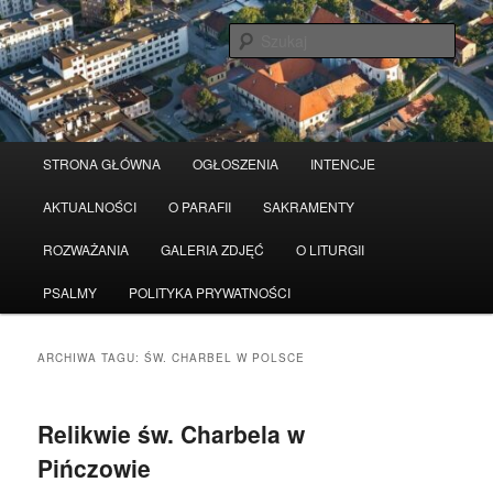
Przeskocz
Przeskocz
Serwis wykorzystuje pliki Cookies
Czytaj więcej
odrzuć
do
do
Szuka
tekstu
widgetów
Główne
STRONA GŁÓWNA
OGŁOSZENIA
INTENCJE
menu
AKTUALNOŚCI
O PARAFII
SAKRAMENTY
ROZWAŻANIA
GALERIA ZDJĘĆ
O LITURGII
PSALMY
POLITYKA PRYWATNOŚCI
ARCHIWA TAGU:
ŚW. CHARBEL W POLSCE
Relikwie św. Charbela w
Pińczowie