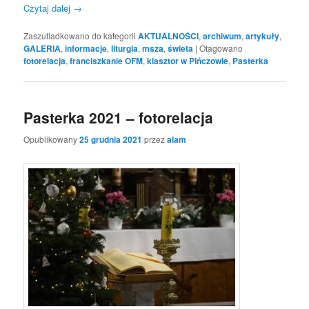
Czytaj dalej
→
Zaszufladkowano do kategorii
AKTUALNOŚCI
,
archiwum
,
artykuły
,
GALERIA
,
informacje
,
liturgia
,
msza
,
świeta
|
Otagowano
fotorelacja
,
franciszkanie OFM
,
klasztor w Pińczowie
,
Pasterka
Pasterka 2021 – fotorelacja
Opublikowany
25 grudnia 2021
przez
alam