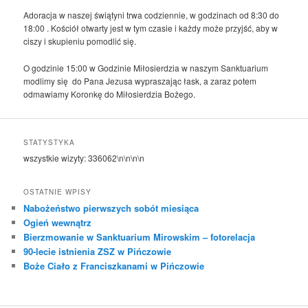
Adoracja w naszej świątyni trwa codziennie, w godzinach od 8:30 do
18:00 . Kościół otwarty jest w tym czasie i każdy może przyjść, aby w
ciszy i skupieniu pomodlić się.
O godzinie 15:00 w Godzinie Miłosierdzia w naszym Sanktuarium
modlimy się do Pana Jezusa wypraszając łask, a zaraz potem
odmawiamy Koronkę do Miłosierdzia Bożego.
STATYSTYKA
wszystkie wizyty:
336062
\n\n\n\n
OSTATNIE WPISY
Nabożeństwo pierwszych sobót miesiąca
Ogień wewnątrz
Bierzmowanie w Sanktuarium Mirowskim – fotorelacja
90-lecie istnienia ZSZ w Pińczowie
Boże Ciało z Franciszkanami w Pińczowie