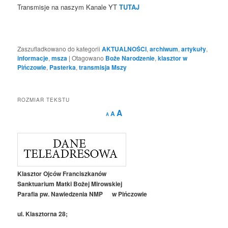
Transmisje na naszym Kanale YT
TUTAJ
Zaszufladkowano do kategorii
AKTUALNOŚCI
,
archiwum
,
artykuły
,
informacje
,
msza
|
Otagowano
Boże Narodzenie
,
klasztor w
Pińczowie
,
Pasterka
,
transmisja Mszy
ROZMIAR TEKSTU
Decrease
Reset
Increase
A
A
A
font
font
size.
font
size.
size.
Klasztor Ojców Franciszkanów
Sanktuarium Matki Bożej Mirowskiej
Parafia pw. Nawiedzenia NMP w Pińczowie
ul. Klasztorna 28;