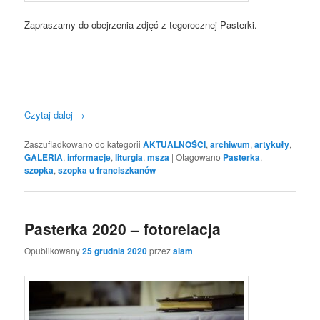
Zapraszamy do obejrzenia zdjęć z tegorocznej Pasterki.
Czytaj dalej
→
Zaszufladkowano do kategorii
AKTUALNOŚCI
,
archiwum
,
artykuły
,
GALERIA
,
informacje
,
liturgia
,
msza
|
Otagowano
Pasterka
,
szopka
,
szopka u franciszkanów
Pasterka 2020 – fotorelacja
Opublikowany
25 grudnia 2020
przez
alam