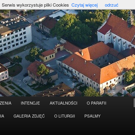
Serwis wykorzystuje pliki Cookies
Czytaj więcej
odrzuć
ZENIA
INTENCJE
AKTUALNOŚCI
O PARAFII
IA
GALERIA ZDJĘĆ
O LITURGII
PSALMY