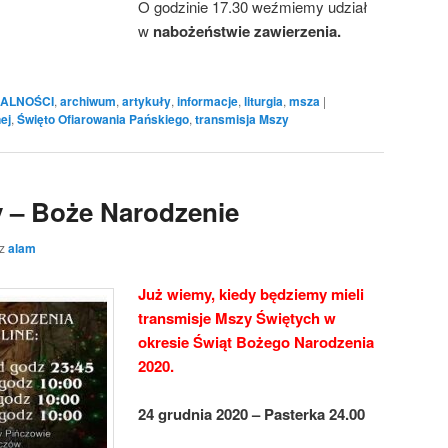
O godzinie 17.30 weźmiemy udział
w
nabożeństwie zawierzenia.
ALNOŚCI
,
archiwum
,
artykuły
,
informacje
,
liturgia
,
msza
|
ej
,
Święto Ofiarowania Pańskiego
,
transmisja Mszy
 – Boże Narodzenie
ez
alam
Już wiemy, kiedy będziemy mieli
transmisje Mszy Świętych w
okresie Świąt Bożego Narodzenia
2020.
24 grudnia 2020 – Pasterka 24.00