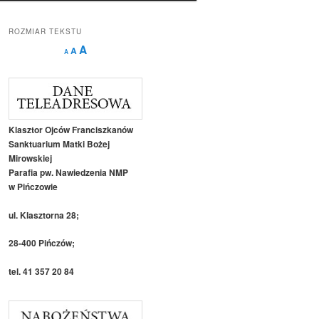
ROZMIAR TEKSTU
Decrease
Reset
Increase
A
A
A
font
font
size.
font
size.
size.
Klasztor Ojców Franciszkanów
Sanktuarium Matki Bożej
Mirowskiej
Parafia pw. Nawiedzenia NMP
w Pińczowie
ul. Klasztorna 28;
28-400 Pińczów;
tel. 41 357 20 84