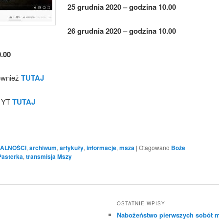
25 grudnia 2020 – godzina 10.00
26 grudnia 2020 – godzina 10.00
0.00
również
TUTAJ
e YT
TUTAJ
ALNOŚCI
,
archiwum
,
artykuły
,
informacje
,
msza
|
Otagowano
Boże
Pasterka
,
transmisja Mszy
OSTATNIE WPISY
Nabożeństwo pierwszych sobót m