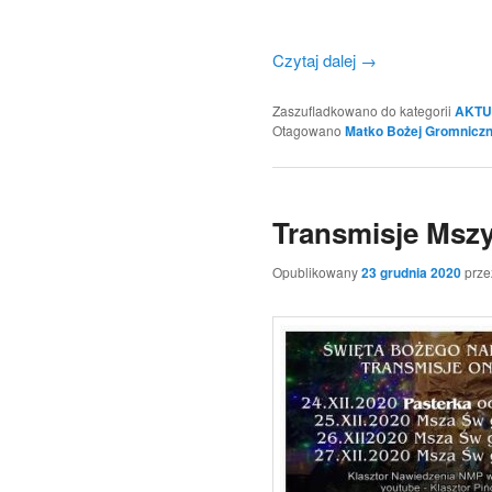
Czytaj dalej
→
Zaszufladkowano do kategorii
AKTU
Otagowano
Matko Bożej Gromniczn
Transmisje Mszy
Opublikowany
23 grudnia 2020
prz