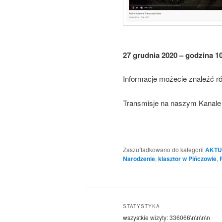
27 grudnia 2020 – godzina 1
Informacje możecie znaleźć 
Transmisje na naszym Kanal
Zaszufladkowano do kategorii
AKTU
Narodzenie
,
klasztor w Pińczowie
,
STATYSTYKA
wszystkie wizyty:
336066
\n\n\n\n