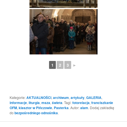
1
2
3
►
Kategorie:
AKTUALNOŚCI
,
archiwum
,
artykuły
,
GALERIA
,
informacje
,
liturgia
,
msza
,
świeta
. Tagi:
fotorelacja
,
franciszkanie
OFM
,
klasztor w Pińczowie
,
Pasterka
. Autor:
alam
. Dodaj zakładkę
do
bezpośredniego odnośnika
.