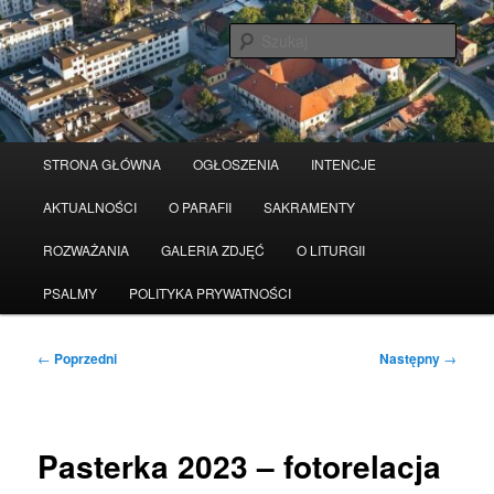
Przeskocz
Serwis wykorzystuje pliki Cookies
Czytaj więcej
odrzuć
do
Szuka
tekstu
Główne
STRONA GŁÓWNA
OGŁOSZENIA
INTENCJE
menu
AKTUALNOŚCI
O PARAFII
SAKRAMENTY
ROZWAŻANIA
GALERIA ZDJĘĆ
O LITURGII
PSALMY
POLITYKA PRYWATNOŚCI
Nawigacja
←
Poprzedni
Następny
→
wpisu
Pasterka 2023 – fotorelacja