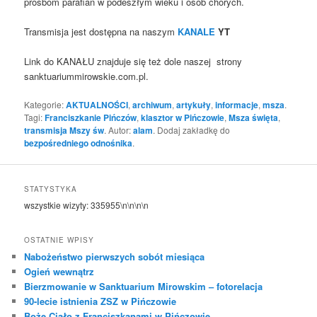
prośbom parafian w podeszłym wieku i osób chorych.
Transmisja jest dostępna na naszym
KANALE
YT
Link do KANAŁU znajduje się też dole naszej strony
sanktuariummirowskie.com.pl.
Kategorie:
AKTUALNOŚCI
,
archiwum
,
artykuły
,
informacje
,
msza
.
Tagi:
Franciszkanie Pińczów
,
klasztor w Pińczowie
,
Msza święta
,
transmisja Mszy św
. Autor:
alam
. Dodaj zakładkę do
bezpośredniego odnośnika
.
STATYSTYKA
wszystkie wizyty:
335955
\n\n\n\n
OSTATNIE WPISY
Nabożeństwo pierwszych sobót miesiąca
Ogień wewnątrz
Bierzmowanie w Sanktuarium Mirowskim – fotorelacja
90-lecie istnienia ZSZ w Pińczowie
Boże Ciało z Franciszkanami w Pińczowie