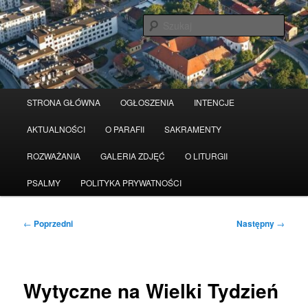
Przeskocz
Serwis wykorzystuje pliki Cookies
Czytaj więcej
odrzuć
do
Szuka
tekstu
Główne
STRONA GŁÓWNA
OGŁOSZENIA
INTENCJE
menu
AKTUALNOŚCI
O PARAFII
SAKRAMENTY
ROZWAŻANIA
GALERIA ZDJĘĆ
O LITURGII
PSALMY
POLITYKA PRYWATNOŚCI
Nawigacja
←
Poprzedni
Następny
→
wpisu
Wytyczne na Wielki Tydzień