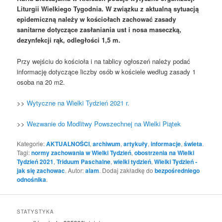
Liturgii Wielkiego Tygodnia. W związku z aktualną sytuacją
epidemiczną należy w kościołach zachować zasady
sanitarne dotyczące zasłaniania ust i nosa maseczką,
dezynfekcji rąk, odległości 1,5 m.
Przy wejściu do kościoła i na tablicy ogłoszeń należy podać
informację dotyczące liczby osób w kościele według zasady 1
osoba na 20 m2.
>>
Wytyczne na Wielki Tydzień 2021 r.
>>
Wezwanie do Modlitwy Powszechnej na Wielki Piątek
Kategorie:
AKTUALNOŚCI
,
archiwum
,
artykuły
,
informacje
,
świeta
.
Tagi:
normy zachowania w Wielki Tydzień
,
obostrzenia na Wielki
Tydzień 2021
,
Triduum Paschalne
,
wielki tydzień
,
Wielki Tydzień -
jak się zachowac
. Autor:
alam
. Dodaj zakładkę do
bezpośredniego
odnośnika
.
STATYSTYKA