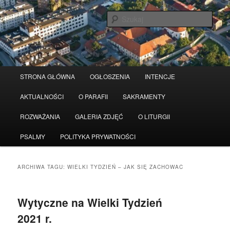
Przeskocz
Przeskocz
Serwis wykorzystuje pliki Cookies
Czytaj więcej
odrzuć
do
do
Szuka
tekstu
widgetów
Główne
STRONA GŁÓWNA
OGŁOSZENIA
INTENCJE
menu
AKTUALNOŚCI
O PARAFII
SAKRAMENTY
ROZWAŻANIA
GALERIA ZDJĘĆ
O LITURGII
PSALMY
POLITYKA PRYWATNOŚCI
ARCHIWA TAGU:
WIELKI TYDZIEŃ – JAK SIĘ ZACHOWAC
Wytyczne na Wielki Tydzień
2021 r.