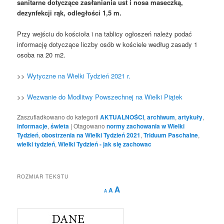
sanitarne dotyczące zasłaniania ust i nosa maseczką,
dezynfekcji rąk, odległości 1,5 m.
Przy wejściu do kościoła i na tablicy ogłoszeń należy podać
informację dotyczące liczby osób w kościele według zasady 1
osoba na 20 m2.
>>
Wytyczne na Wielki Tydzień 2021 r.
>>
Wezwanie do Modlitwy Powszechnej na Wielki Piątek
Zaszufladkowano do kategorii
AKTUALNOŚCI
,
archiwum
,
artykuły
,
informacje
,
świeta
|
Otagowano
normy zachowania w Wielki
Tydzień
,
obostrzenia na Wielki Tydzień 2021
,
Triduum Paschalne
,
wielki tydzień
,
Wielki Tydzień - jak się zachowac
ROZMIAR TEKSTU
Decrease
Reset
Increase
A
A
A
font
font
size.
font
size.
size.