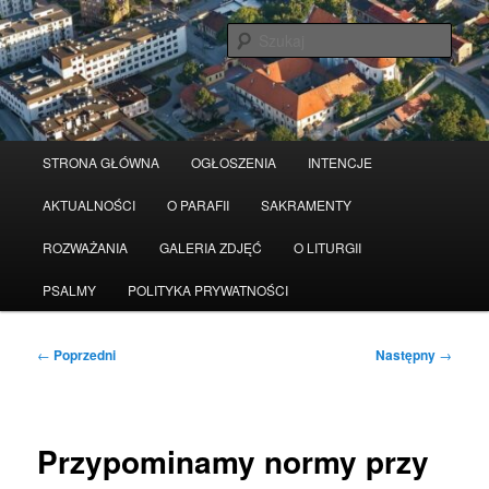
Przeskocz
Serwis wykorzystuje pliki Cookies
Czytaj więcej
odrzuć
do
Szuka
tekstu
Główne
STRONA GŁÓWNA
OGŁOSZENIA
INTENCJE
menu
AKTUALNOŚCI
O PARAFII
SAKRAMENTY
ROZWAŻANIA
GALERIA ZDJĘĆ
O LITURGII
PSALMY
POLITYKA PRYWATNOŚCI
Nawigacja
←
Poprzedni
Następny
→
wpisu
Przypominamy normy przy