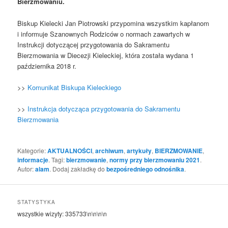
Bierzmowaniu.
Biskup Kielecki Jan Piotrowski przypomina wszystkim kapłanom
i informuje Szanownych Rodziców o normach zawartych w
Instrukcji dotyczącej przygotowania do Sakramentu
Bierzmowania w Diecezji Kieleckiej, która została wydana 1
października 2018 r.
>>
Komunikat Biskupa Kieleckiego
>>
Instrukcja dotycząca przygotowania do Sakramentu
Bierzmowania
Kategorie:
AKTUALNOŚCI
,
archiwum
,
artykuły
,
BIERZMOWANIE
,
informacje
. Tagi:
bierzmowanie
,
normy przy bierzmowaniu 2021
.
Autor:
alam
. Dodaj zakładkę do
bezpośredniego odnośnika
.
STATYSTYKA
wszystkie wizyty:
335733
\n\n\n\n