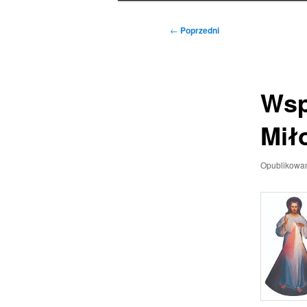
Nawigacja
←
Poprzedni
wpisu
Wsp
Mił
Opublikowa