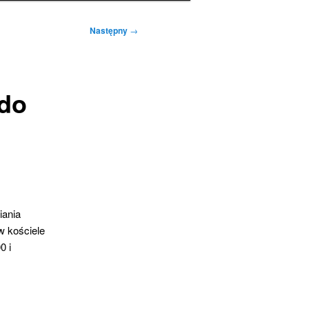
Następny
→
 do
iania
w kościele
0 i