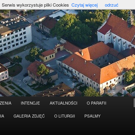
Serwis wykorzystuje pliki Cookies
Czytaj więcej
odrzuć
ZENIA
INTENCJE
AKTUALNOŚCI
O PARAFII
IA
GALERIA ZDJĘĆ
O LITURGII
PSALMY