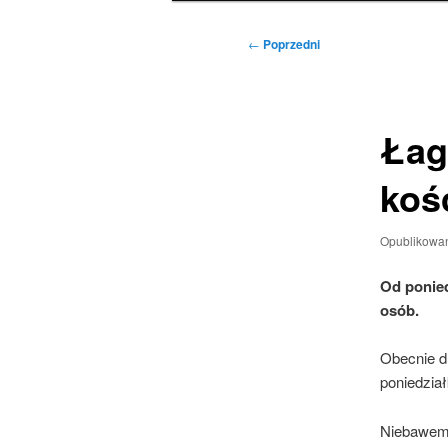
Nawigacja
←
Poprzedni
wpisu
Łag
koś
Opublikowa
Od ponied
osób.
Obecnie d
poniedzia
Niebawem 