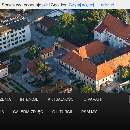
Serwis wykorzystuje pliki Cookies
Czytaj więcej
odrzuć
ZENIA
INTENCJE
AKTUALNOŚCI
O PARAFII
IA
GALERIA ZDJĘĆ
O LITURGII
PSALMY