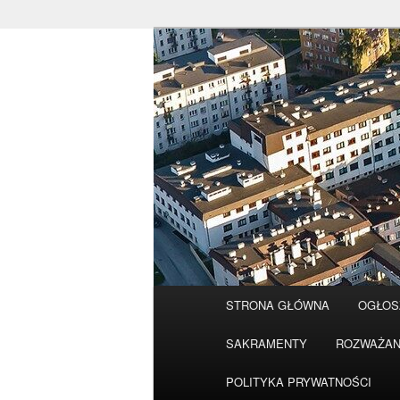
Przeskocz
do
tekstu
Główne
STRONA GŁÓWNA
OGŁOS
menu
SAKRAMENTY
ROZWAŻAN
POLITYKA PRYWATNOŚCI