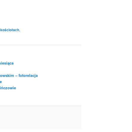
 kościołach
,
iesiąca
owskim – fotorelacja
e
Pińczowie