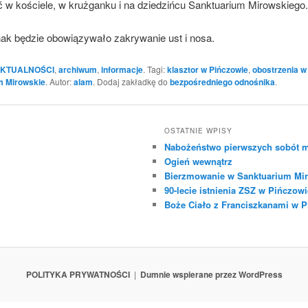
 w kościele, w krużganku i na dziedzińcu Sanktuarium Mirowskiego.
nak będzie obowiązywało zakrywanie ust i nosa.
KTUALNOŚCI
,
archiwum
,
informacje
. Tagi:
klasztor w Pińczowie
,
obostrzenia w
m Mirowskie
. Autor:
alam
. Dodaj zakładkę do
bezpośredniego odnośnika
.
OSTATNIE WPISY
Nabożeństwo pierwszych sobót m
Ogień wewnątrz
Bierzmowanie w Sanktuarium Mir
90-lecie istnienia ZSZ w Pińczowi
Boże Ciało z Franciszkanami w 
POLITYKA PRYWATNOŚCI
Dumnie wspierane przez WordPress