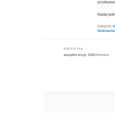
przebywać
Nadal jed
Kategorie:
A
Sanktuariu
STATYSTYKA
wszystkie wizyty:
336615
\n\n\n\n