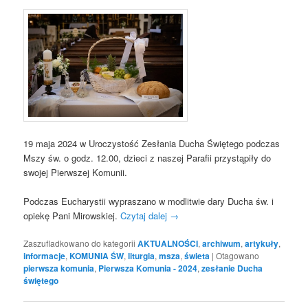
19 maja 2024 w Uroczystość Zesłania Ducha Świętego podczas
Mszy św. o godz. 12.00, dzieci z naszej Parafii przystąpiły do
swojej Pierwszej Komunii.
Podczas Eucharystii wypraszano w modlitwie dary Ducha św. i
opiekę Pani Mirowskiej.
Czytaj dalej
→
Zaszufladkowano do kategorii
AKTUALNOŚCI
,
archiwum
,
artykuły
,
informacje
,
KOMUNIA ŚW
,
liturgia
,
msza
,
świeta
|
Otagowano
pierwsza komunia
,
Pierwsza Komunia - 2024
,
zesłanie Ducha
świętego