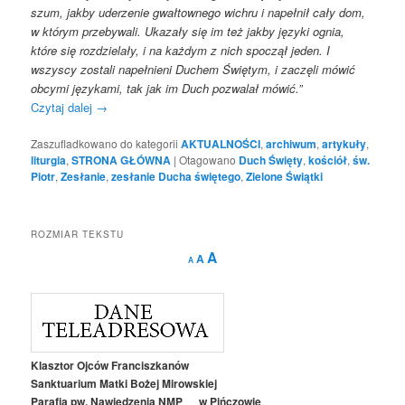
szum, jakby uderzenie gwałtownego wichru i napełnił cały dom,
w którym przebywali. Ukazały się im też jakby języki ognia,
które się rozdzielały, i na każdym z nich spoczął jeden. I
wszyscy zostali napełnieni Duchem Świętym, i zaczęli mówić
obcymi językami, tak jak im Duch pozwalał mówić.”
Czytaj dalej
→
Zaszufladkowano do kategorii
AKTUALNOŚCI
,
archiwum
,
artykuły
,
liturgia
,
STRONA GŁÓWNA
|
Otagowano
Duch Święty
,
kościół
,
św.
Piotr
,
Zesłanie
,
zesłanie Ducha świętego
,
Zielone Świątki
ROZMIAR TEKSTU
Decrease
Reset
Increase
A
A
A
font
font
size.
font
size.
size.
Klasztor Ojców Franciszkanów
Sanktuarium Matki Bożej Mirowskiej
Parafia pw. Nawiedzenia NMP w Pińczowie