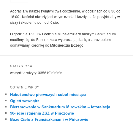
Adoracja w naszej świątyni trwa codziennie, w godzinach od 8:30 do
18:00 . Kościół otwarty jest w tym czasie i każdy może przyjść, aby w
ciszy i skupieniu pomodlić się.
O godzinie 15:00 w Godzinie Miłosierdzia w naszym Sanktuarium
modlimy się do Pana Jezusa wypraszając łask, a zaraz potem
odmawiamy Koronkę do Miłosierdzia Bożego.
STATYSTYKA
wszystkie wizyty:
335619
\n\n\n\n
OSTATNIE WPISY
Nabożeństwo pierwszych sobót miesiąca
Ogień wewnątrz
Bierzmowanie w Sanktuarium Mirowskim – fotorelacja
90-lecie istnienia ZSZ w Pińczowie
Boże Ciało z Franciszkanami w Pińczowie