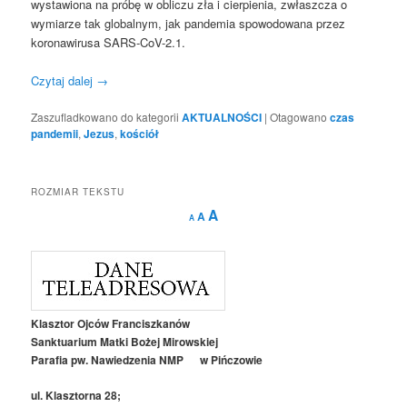
wystawiona na próbę w obliczu zła i cierpienia, zwłaszcza o
wymiarze tak globalnym, jak pandemia spowodowana przez
koronawirusa SARS-CoV-2.1.
Czytaj dalej
→
Zaszufladkowano do kategorii
AKTUALNOŚCI
|
Otagowano
czas
pandemii
,
Jezus
,
kościół
ROZMIAR TEKSTU
Decrease
Reset
Increase
A
A
A
font
font
size.
font
size.
size.
Klasztor Ojców Franciszkanów
Sanktuarium Matki Bożej Mirowskiej
Parafia pw. Nawiedzenia NMP w Pińczowie
ul. Klasztorna 28;