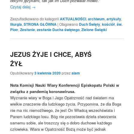
obcymi językami, tak jak im Duch pozwalał mówić.”
Czytaj dalej
→
Zaszufladkowano do kategorii
AKTUALNOŚCI
,
archiwum
,
artykuły
,
liturgia
,
STRONA GŁÓWNA
|
Otagowano
Duch Święty
,
kościół
,
św.
Piotr
,
Zesłanie
,
zesłanie Ducha świętego
,
Zielone Świątki
JEZUS ŻYJE I CHCE, ABYŚ
ŻYŁ
Opublikowany
3 kwietnia 2020
przez
alam
Nota Komisji Nauki Wiary Konferencji Episkopatu Polski
w
związku z pandemią koronawirusa.
Wyznanie wiary w Boga i Jego Opatrzność nad światem ma
wielkie znaczenie dla ludzkiego życia. Przypomina, że dla Boga
nie ma nic niemożliwego, że jest On Władcą wszechświata i
Panem ludzkiego losu. Bóg nie pozostawia dzieła stworzenia
samemu sobie, ale troszczy się o dobro duchowe każdego
człowieka. Wiara w Opatrzność Bożą może być jednak