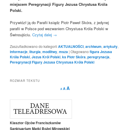
miejscem Peregrynacji Figury Jezusa Chrystusa Króla
Polski.
Przywiózł ją do Parafii ksiądz Piotr Paweł Skóra, z jedynej
parafii w Polsce pod wezwaniem Chrystusa Króla Polski w
Świnoujściu.
Czytaj dalej
→
Zaszufladkowano do kategorii
AKTUALNOŚCI
,
archiwum
,
artykuły
,
informacje
,
liturgia
,
modlitwy
,
msza
|
Otagowano
figura Jezusa
Króla Polski
,
Jezus Król Polski
,
ks Piotr Skóra
,
peregrynacja
,
Peregrynacji Figury Jezusa Chrystusa Króla Polski
ROZMIAR TEKSTU
Decrease
Reset
Increase
A
A
A
font
font
size.
font
size.
size.
Klasztor Ojców Franciszkanów
Sanktuarium Matki Bożej Mirowskiej