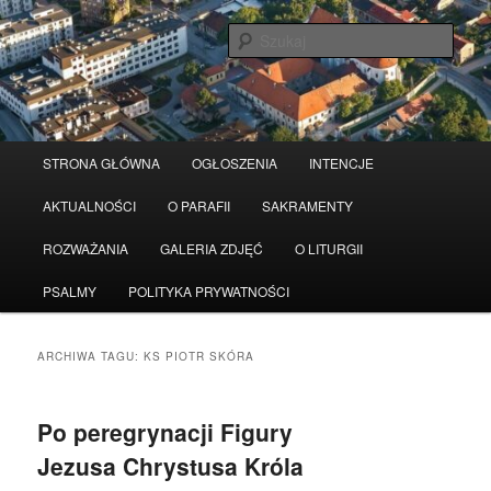
Przeskocz
Przeskocz
Serwis wykorzystuje pliki Cookies
Czytaj więcej
odrzuć
do
do
Szuka
tekstu
widgetów
Główne
STRONA GŁÓWNA
OGŁOSZENIA
INTENCJE
menu
AKTUALNOŚCI
O PARAFII
SAKRAMENTY
ROZWAŻANIA
GALERIA ZDJĘĆ
O LITURGII
PSALMY
POLITYKA PRYWATNOŚCI
ARCHIWA TAGU:
KS PIOTR SKÓRA
Po peregrynacji Figury
Jezusa Chrystusa Króla