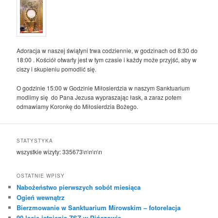
Adoracja w naszej świątyni trwa codziennie, w godzinach od 8:30 do
18:00 . Kościół otwarty jest w tym czasie i każdy może przyjść, aby w
ciszy i skupieniu pomodlić się.
O godzinie 15:00 w Godzinie Miłosierdzia w naszym Sanktuarium
modlimy się do Pana Jezusa wypraszając łask, a zaraz potem
odmawiamy Koronkę do Miłosierdzia Bożego.
STATYSTYKA
wszystkie wizyty:
335673
\n\n\n\n
OSTATNIE WPISY
Nabożeństwo pierwszych sobót miesiąca
Ogień wewnątrz
Bierzmowanie w Sanktuarium Mirowskim – fotorelacja
90-lecie istnienia ZSZ w Pińczowie