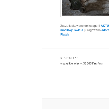
Zaszufladkowano do kategorii
AKTU
modlitwy
,
świeta
|
Otagowano
adora
Piątek
STATYSTYKA
wszystkie wizyty:
336631
\n\n\n\n