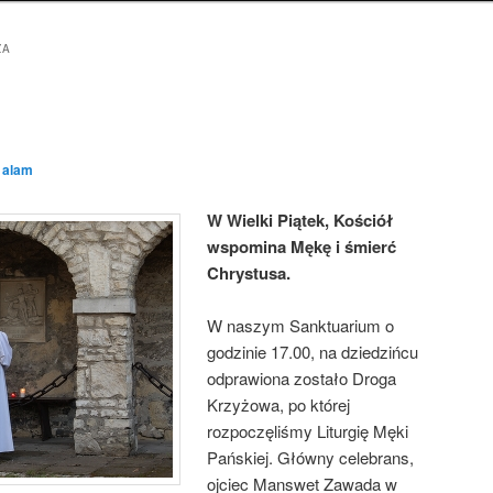
ŻA
z
alam
W Wielki Piątek, Kościół
wspomina Mękę i śmierć
Chrystusa.
W naszym Sanktuarium o
godzinie 17.00, na dziedzińcu
odprawiona zostało Droga
Krzyżowa, po której
rozpoczęliśmy Liturgię Męki
Pańskiej. Główny celebrans,
ojciec Manswet Zawada w