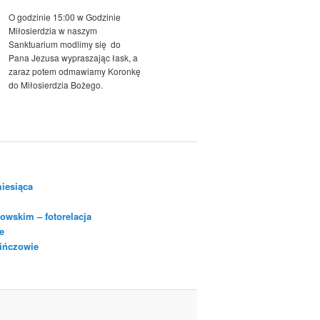
O godzinie 15:00 w Godzinie
Miłosierdzia w naszym
Sanktuarium modlimy się do
Pana Jezusa wypraszając łask, a
zaraz potem odmawiamy Koronkę
do Miłosierdzia Bożego.
iesiąca
owskim – fotorelacja
e
Pińczowie