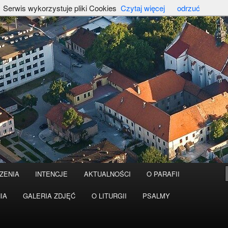
Serwis wykorzystuje pliki Cookies
Czytaj więcej
odrzuć
ZENIA
INTENCJE
AKTUALNOŚCI
O PARAFII
IA
GALERIA ZDJĘĆ
O LITURGII
PSALMY