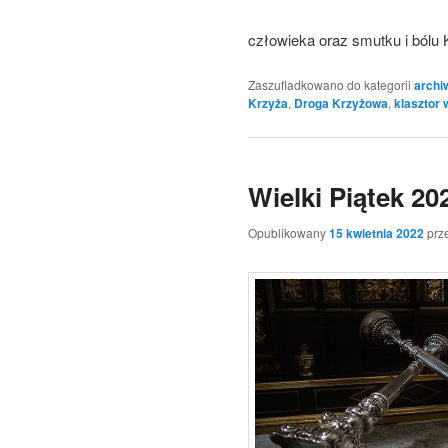
człowieka oraz smutku i bólu
Zaszufladkowano do kategorii
arch
Krzyża
,
Droga Krzyżowa
,
klasztor 
Wielki Piątek 20
Opublikowany
15 kwietnia 2022
prz