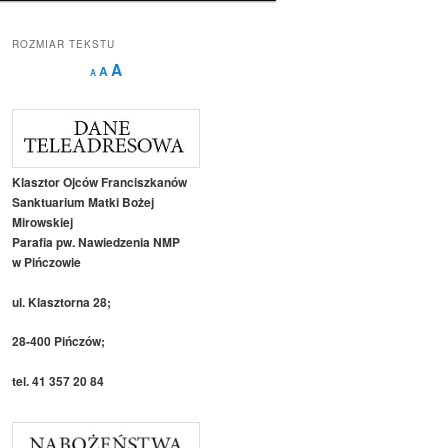
ROZMIAR TEKSTU
Decrease
Reset
Increase
A
A
A
font
font
size.
font
size.
size.
Klasztor Ojców Franciszkanów
Sanktuarium Matki Bożej
Mirowskiej
Parafia pw. Nawiedzenia NMP
w Pińczowie
ul. Klasztorna 28;
28-400 Pińczów;
tel. 41 357 20 84