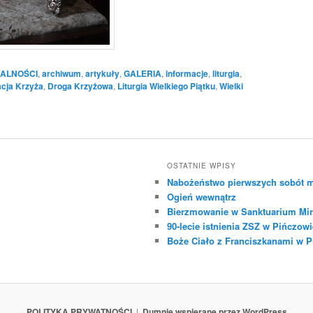
ALNOŚCI
,
archiwum
,
artykuły
,
GALERIA
,
informacje
,
liturgia
,
cja Krzyża
,
Droga Krzyżowa
,
Liturgia Wielkiego Piątku
,
Wielki
OSTATNIE WPISY
Nabożeństwo pierwszych sobót m
Ogień wewnątrz
Bierzmowanie w Sanktuarium Mir
90-lecie istnienia ZSZ w Pińczowi
Boże Ciało z Franciszkanami w 
POLITYKA PRYWATNOŚCI
Dumnie wspierane przez WordPress