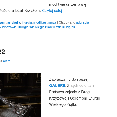
modlitwie uniżenia się
 Kościoła leżał Krzyżem.
Czytaj dalej
→
iwum
,
artykuły
,
liturgia
,
modlitwy
,
msza
|
Otagowano
adoracja
w Pińczowie
,
liturgia Wielkiegio Piatku
,
Wielki Piątek
22
ez
alam
Zapraszamy do naszej
GALERII
. Znajdziecie tam
Państwo zdjęcia z Drogi
Krzyżowej i Ceremonii Liturgii
Wielkiego Piątku.