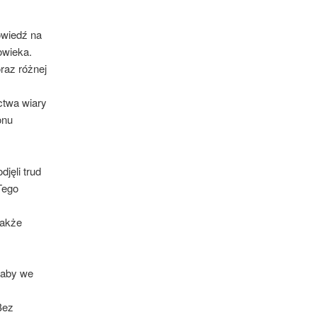
owiedź na
owieka.
raz różnej
ctwa wiary
onu
jęli trud
Tego
także
 aby we
Bez