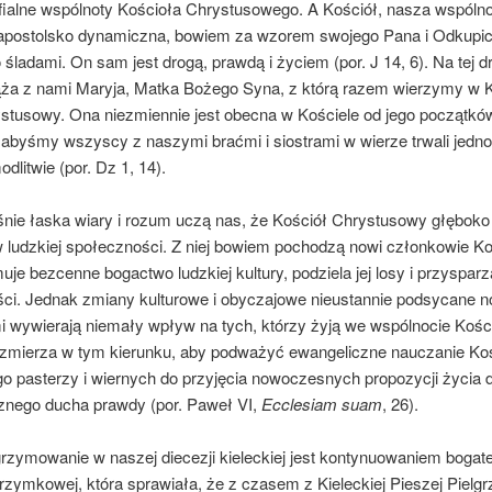
fialne wspólnoty Kościoła Chrystusowego. A Kościół, nasza wspólno
 apostolsko dynamiczna, bowiem za wzorem swojego Pana i Odkupici
 śladami. On sam jest drogą, prawdą i życiem (por. J 14, 6). Na tej 
ża z nami Maryja, Matka Bożego Syna, z którą razem wierzymy w 
stusowy. Ona niezmiennie jest obecna w Kościele od jego początków
 abyśmy wszyscy z naszymi braćmi i siostrami w wierze trwali jedn
odlitwie (por. Dz 1, 14).
nie łaska wiary i rozum uczą nas, że Kościół Chrystusowy głęboko
 ludzkiej społeczności. Z niej bowiem pochodzą nowi członkowie Koś
muje bezcenne bogactwo ludzkiej kultury, podziela jej losy i przysparza
ci. Jednak zmiany kulturowe i obyczajowe nieustannie podsycane 
i wywierają niemały wpływ na tych, którzy żyją we wspólnocie Kośc
zmierza w tym kierunku, aby podważyć ewangeliczne nauczanie Koś
go pasterzy i wiernych do przyjęcia nowoczesnych propozycji życia 
znego ducha prawdy (por. Paweł VI,
Ecclesiam suam
, 26).
grzymowanie w naszej diecezji kieleckiej jest kontynuowaniem bogatej
grzymkowej, która sprawiała, że z czasem z Kieleckiej Pieszej Pielg