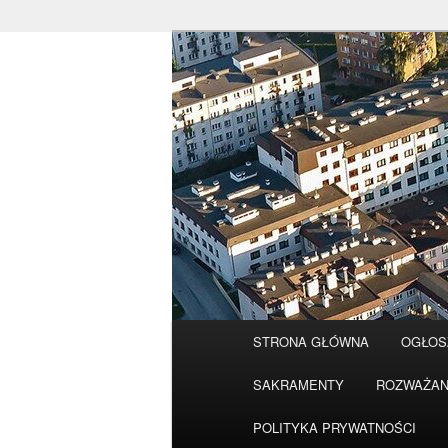
Przeskocz
do
tekstu
Główne
STRONA GŁÓWNA
OGŁOS
menu
SAKRAMENTY
ROZWAŻAN
POLITYKA PRYWATNOŚCI