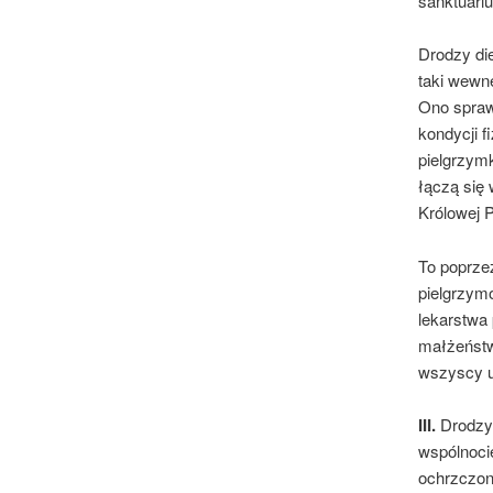
sanktuari
Drodzy di
taki wewn
Ono sprawi
kondycji f
pielgrzym
łączą się 
Królowej P
To poprzez
pielgrzymo
lekarstwa
małżeństwa
wszyscy uw
III.
Drodzy 
wspólnoci
ochrzczon