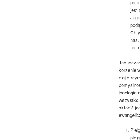
para
jest
Jego
podą
Chry
nas,
na m
Jednocześ
korzenie w
niej otrzy
pomyślnoś
ideologiam
wszystko 
skłonić je
ewangelic
Piel
piel