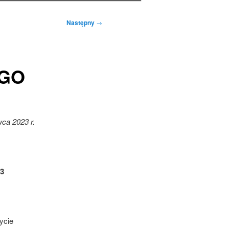
Następny
→
EGO
ca 2023 r.
3
ycie