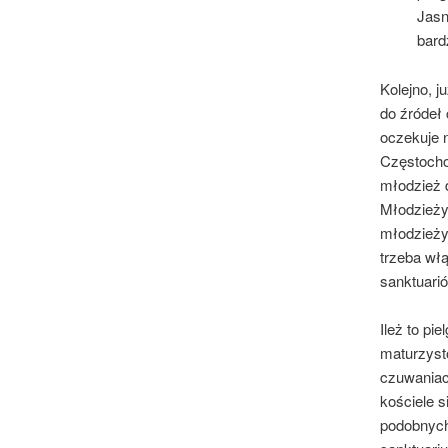
Jasn
bard
Kolejno, j
do źródeł
oczekuje 
Częstocho
młodzież 
Młodzieży
młodzieży
trzeba wł
sanktuarió
Ileż to p
maturzyst
czuwaniac
kościele 
podobnych