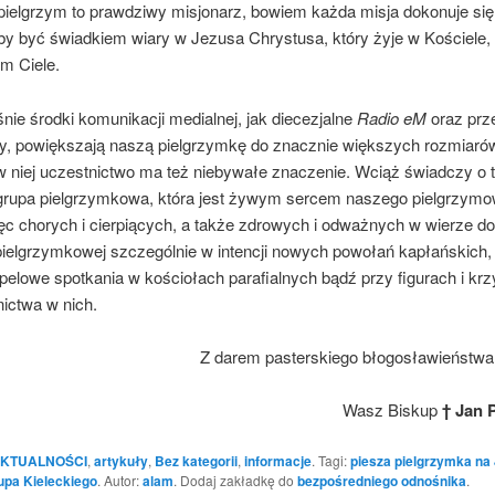
 pielgrzym to prawdziwy misjonarz, bowiem każda misja dokonuje się
aby być świadkiem wiary w Jezusa Chrystusa, który żyje w Kościele
m Ciele.
ie środki komunikacji medialnej, jak diecezjalne
Radio eM
oraz prz
wy, powiększają naszą pielgrzymkę do znacznie większych rozmiarów
 niej uczestnictwo ma też niebywałe znaczenie. Wciąż świadczy o 
rupa pielgrzymkowa, która jest żywym sercem naszego pielgrzymo
ęc chorych i cierpiących, a także zdrowych i odważnych w wierze do
pielgrzymkowej szczególnie w intencji nowych powołań kapłańskich,
pelowe spotkania w kościołach parafialnych bądź przy figurach i kr
ictwa w nich.
Z darem pasterskiego błogosławieństwa 
Wasz Biskup
† Jan 
KTUALNOŚCI
,
artykuły
,
Bez kategorii
,
informacje
. Tagi:
piesza pielgrzymka na
upa Kieleckiego
. Autor:
alam
. Dodaj zakładkę do
bezpośredniego odnośnika
.