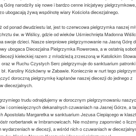
ą Górę narodziły się nowe i bardzo cenne inicjatywy pielgrzymkowe,
zo ubogacają żywą wspólnotę wiary Kościoła diecezjalnego.
uż od ponad dwudziestu lat, jest to czerwcowa pielgrzymka naszej m
 chrztu św. w Wiślicy, gdzie od wieków Uśmiechnięta Madonna Wiśli
na swoje dzieci. Nasze sierpniowe pielgrzymowanie na Jasną Górę d
wy ubogaca Diecezjalna Pielgrzymka Rowerowa, a w ostatnią sobot
diecezji kieleckiej razem z młodzieżą zrzeszoną w Katolickim Stowa
 oraz w Ruchu Czystych Serc pielgrzymuje do sanktuarium patronki 
 bł. Karoliny Kózkówny w Zabawie. Koniecznie w nurt tego pielgrzy
ączyć doroczną pielgrzymkę kapłanów naszej diecezji do jednego z
w diecezjalnych.
ielgrzymiego trudu odnajdujemy w dorocznym pielgrzymowaniu naszy
ów i comiesięcznych dekanalnych czuwaniach na Jasnej Górze, a t
h Apostolatu Margaretka w sanktuarium Jezusa Ciepiącego w klasz
sióstr norbertanek w Imbramowicach. Nie możemy zapomnieć o licz
 wydarzeniach w diecezji, a wśród nich o czuwaniach w diecezjaln