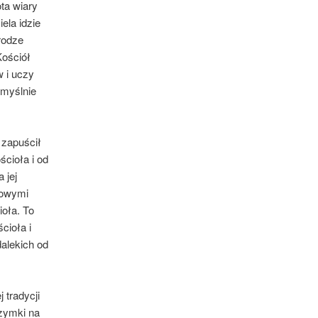
ta wiary
ela idzie
drodze
Kościół
 i uczy
omyślnie
 zapuścił
cioła i od
 jej
nowymi
ioła. To
cioła i
dalekich od
 tradycji
rzymki na