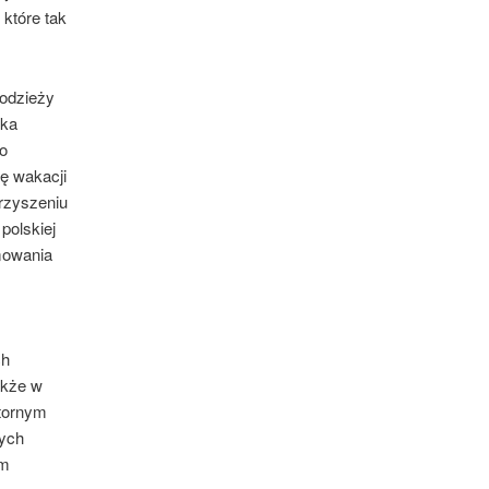
 które tak
łodzieży
cka
o
ę wakacji
rzyszeniu
polskiej
mowania
ch
akże w
tornym
nych
ym