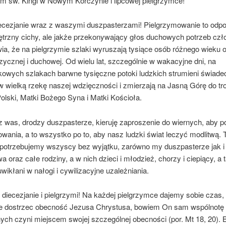
um św. Kingi w Nowym Korczynie i lipcowej pielgrzymce!
ecezjanie wraz z waszymi duszpasterzami! Pielgrzymowanie to odp
ętrzny cichy, ale jakże przekonywający głos duchowych potrzeb czł
a, że na pielgrzymie szlaki wyruszają tysiące osób różnego wieku o
izycznej i duchowej. Od wielu lat, szczególnie w wakacyjne dni, na
kowych szlakach barwne tysięczne potoki ludzkich strumieni świade
w wielką rzekę naszej wdzięczności i zmierzają na Jasną Górę do tr
olski, Matki Bożego Syna i Matki Kościoła.
 was, drodzy duszpasterze, kieruję zaproszenie do wiernych, aby pod
wania, a to wszystko po to, aby nasz ludzki świat leczyć modlitwą. 
 potrzebujemy wszyscy bez wyjątku, zarówno my duszpasterze jak i
 oraz całe rodziny, a w nich dzieci i młodzież, chorzy i ciepiący, a 
ikłani w nałogi i cywilizacyjne uzależniania.
diecezjanie i pielgrzymi! Na każdej pielgrzymce dajemy sobie czas,
e dostrzec obecność Jezusa Chrystusa, bowiem On sam wspólnotę
ych czyni miejscem swojej szczególnej obecności (por. Mt 18, 20). 