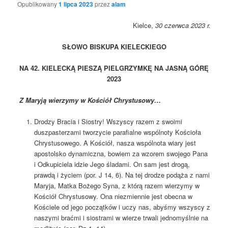
Opublikowany
1 lipca 2023
przez
alam
Kielce,
30
czerwca 2023 r.
SŁOWO BISKUPA KIELECKIEGO
NA 42. KIELECKĄ PIESZĄ PIELGRZYMKĘ NA JASNĄ GÓRĘ
2023
Z Maryją wierzymy w Kościół Chrystusowy…
Drodzy Bracia i Siostry! Wszyscy razem z swoimi
duszpasterzami tworzycie parafialne wspólnoty Kościoła
Chrystusowego. A Kościół, nasza wspólnota wiary jest
apostolsko dynamiczna, bowiem za wzorem swojego Pana
i Odkupiciela idzie Jego śladami. On sam jest drogą,
prawdą i życiem (por. J 14, 6). Na tej drodze podąża z nami
Maryja, Matka Bożego Syna, z którą razem wierzymy w
Kościół Chrystusowy. Ona niezmiennie jest obecna w
Kościele od jego początków i uczy nas, abyśmy wszyscy z
naszymi braćmi i siostrami w wierze trwali jednomyślnie na