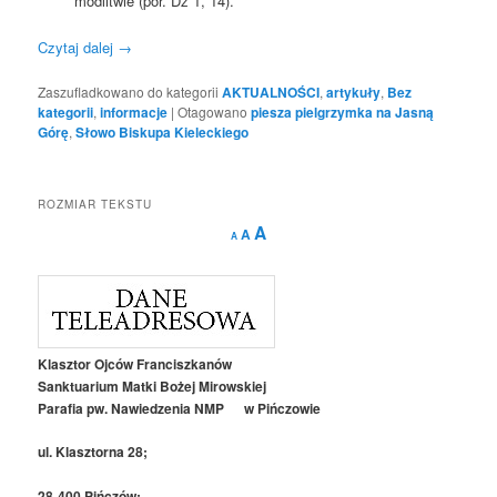
modlitwie (por. Dz 1, 14).
Czytaj dalej
→
Zaszufladkowano do kategorii
AKTUALNOŚCI
,
artykuły
,
Bez
kategorii
,
informacje
|
Otagowano
piesza pielgrzymka na Jasną
Górę
,
Słowo Biskupa Kieleckiego
ROZMIAR TEKSTU
Decrease
Reset
Increase
A
A
A
font
font
size.
font
size.
size.
Klasztor Ojców Franciszkanów
Sanktuarium Matki Bożej Mirowskiej
Parafia pw. Nawiedzenia NMP w Pińczowie
ul. Klasztorna 28;
28-400 Pińczów;