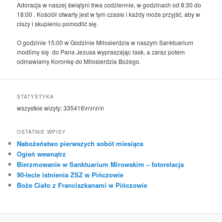
Adoracja w naszej świątyni trwa codziennie, w godzinach od 8:30 do
18:00 . Kościół otwarty jest w tym czasie i każdy może przyjść, aby w
ciszy i skupieniu pomodlić się.
O godzinie 15:00 w Godzinie Miłosierdzia w naszym Sanktuarium
modlimy się do Pana Jezusa wypraszając łask, a zaraz potem
odmawiamy Koronkę do Miłosierdzia Bożego.
STATYSTYKA
wszystkie wizyty:
335416
\n\n\n\n
OSTATNIE WPISY
Nabożeństwo pierwszych sobót miesiąca
Ogień wewnątrz
Bierzmowanie w Sanktuarium Mirowskim – fotorelacja
90-lecie istnienia ZSZ w Pińczowie
Boże Ciało z Franciszkanami w Pińczowie