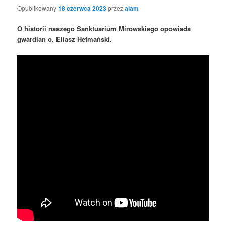
Opublikowany
18 czerwca 2023
przez
alam
O historii naszego Sanktuarium Mirowskiego opowiada
gwardian o. Eliasz Hetmański.