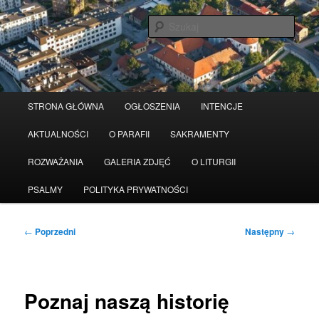
Przeskocz
Serwis wykorzystuje pliki Cookies
Czytaj więcej
odrzuć
do
Szuka
tekstu
Główne
STRONA GŁÓWNA
OGŁOSZENIA
INTENCJE
menu
AKTUALNOŚCI
O PARAFII
SAKRAMENTY
ROZWAŻANIA
GALERIA ZDJĘĆ
O LITURGII
PSALMY
POLITYKA PRYWATNOŚCI
Nawigacja
←
Poprzedni
Następny
→
wpisu
Poznaj naszą historię