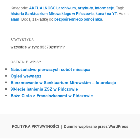
Kategorie:
AKTUALNOŚCI
,
archiwum
,
artykuły
,
informacje
. Tagi:
historia Sanktuarium Mirowskiego w Pińczowie
,
kanał na YT
. Autor:
alam
. Dodaj zakładkę do
bezpośredniego odnośnika
.
STATYSTYKA
wszystkie wizyty:
335782
\n\n\n\n
OSTATNIE WPISY
Nabożeństwo pierwszych sobót miesiąca
Ogień wewnątrz
Bierzmowanie w Sanktuarium Mirowskim – fotorelacja
90-lecie istnienia ZSZ w Pińczowie
Boże Ciało z Franciszkanami w Pińczowie
POLITYKA PRYWATNOŚCI
Dumnie wspierane przez WordPress