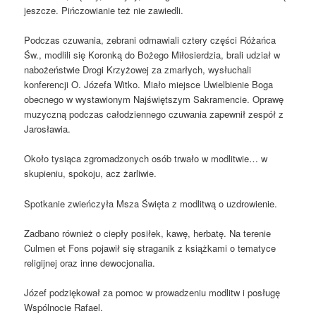
jeszcze. Pińczowianie też nie zawiedli.
Podczas czuwania, zebrani odmawiali cztery części Różańca
Św., modlili się Koronką do Bożego Miłosierdzia, brali udział w
nabożeństwie Drogi Krzyżowej za zmarłych, wysłuchali
konferencji O. Józefa Witko. Miało miejsce Uwielbienie Boga
obecnego w wystawionym Najświętszym Sakramencie. Oprawę
muzyczną podczas całodziennego czuwania zapewnił zespół z
Jarosławia.
Około tysiąca zgromadzonych osób trwało w modlitwie… w
skupieniu, spokoju, acz żarliwie.
Spotkanie zwieńczyła Msza Święta z modlitwą o uzdrowienie.
Zadbano również o ciepły posiłek, kawę, herbatę. Na terenie
Culmen et Fons pojawił się straganik z książkami o tematyce
religijnej oraz inne dewocjonalia.
Józef podziękował za pomoc w prowadzeniu modlitw i posługę
Wspólnocie Rafael.