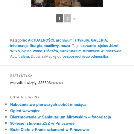
1
2
►
Kategorie:
AKTUALNOŚCI
,
archiwum
,
artykuły
,
GALERIA
,
informacje
,
liturgia
,
modlitwy
,
msza
. Tagi:
czuwanie
,
ojciec Józef
Witko
,
ojciec Witko
,
Pińczów
,
Sanktuarium Mirowskie w Pińczowie
.
Autor:
alam
. Dodaj zakładkę do
bezpośredniego odnośnika
.
STATYSTYKA
wszystkie wizyty:
335506
\n\n\n\n
OSTATNIE WPISY
Nabożeństwo pierwszych sobót miesiąca
Ogień wewnątrz
Bierzmowanie w Sanktuarium Mirowskim – fotorelacja
90-lecie istnienia ZSZ w Pińczowie
Boże Ciało z Franciszkanami w Pińczowie