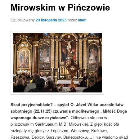
Mirowskim w Pińczowie
Opublikowany
23 listopada 2025
przez
alam
Skąd przyjechaliście? – spytał O. Józef Witko uczestników
sobotniego (22.11.25) czuwania modlitewnego „Miłość Boga
wspomaga dusze czyśćcowe”.
Odbywało się ono w
pińczowskim Sanktuarium M.B. Mirowskiej. Z głębi kościoła
rozlegały się głosy: z Łopuszna, Warszawy, Krakowa,
Rzeszowa, Dębicy, Sarzyny, Białegostoku…. i nie wiadomo skąd