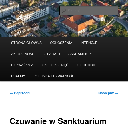
Przeskocz
Serwis wykorzystuje pliki Cookies
Czytaj więcej
odrzuć
do
Szuka
tekstu
Główne
STRONA GŁÓWNA
OGŁOSZENIA
INTENCJE
menu
AKTUALNOŚCI
O PARAFII
SAKRAMENTY
ROZWAŻANIA
GALERIA ZDJĘĆ
O LITURGII
PSALMY
POLITYKA PRYWATNOŚCI
Nawigacja
←
Poprzedni
Następny
→
wpisu
Czuwanie w Sanktuarium