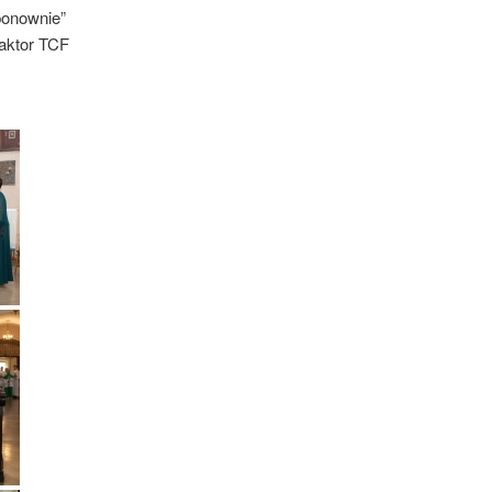
ponownie”
 aktor TCF