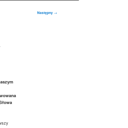
Następny
→
a
naszym
awowana
 Słowa
rwszy