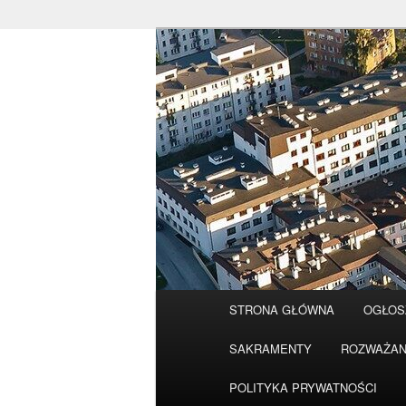
Przeskocz
do
tekstu
Główne
STRONA GŁÓWNA
OGŁOS
menu
SAKRAMENTY
ROZWAŻAN
POLITYKA PRYWATNOŚCI