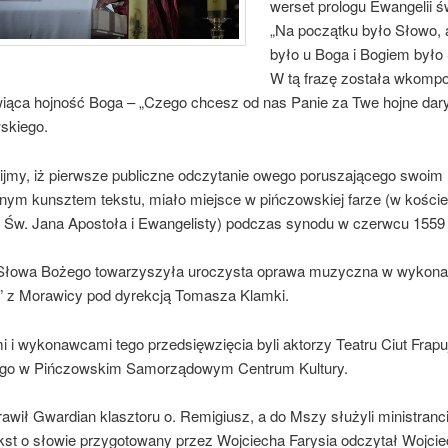
werset prologu Ewangelii ś
„Na początku było Słowo,
było u Boga i Bogiem był
W tą frazę została wkom
wiąca hojność Boga – „Czego chcesz od nas Panie za Twe hojne dar
skiego.
jmy, iż pierwsze publiczne odczytanie owego poruszającego swoim
nym kunsztem tekstu, miało miejsce w pińczowskiej farze (w koście
w. Św. Jana Apostoła i Ewangelisty) podczas synodu w czerwcu 1559 
Słowa Bożego towarzyszyła uroczysta oprawa muzyczna w wykona
e” z Morawicy pod dyrekcją Tomasza Klamki.
mi i wykonawcami tego przedsięwzięcia byli aktorzy Teatru Ciut Frap
ego w Pińczowskim Samorządowym Centrum Kultury.
awił Gwardian klasztoru o. Remigiusz, a do Mszy służyli ministranc
ekst o słowie przygotowany przez Wojciecha Farysia odczytał Wojci