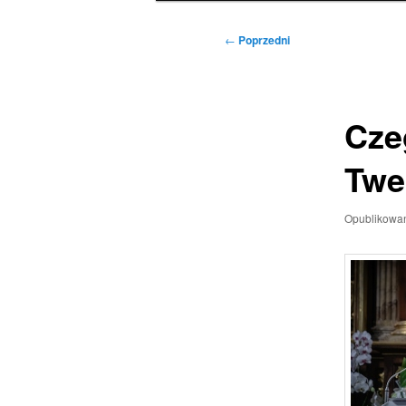
Nawigacja
←
Poprzedni
wpisu
Cze
Twe
Opublikowa