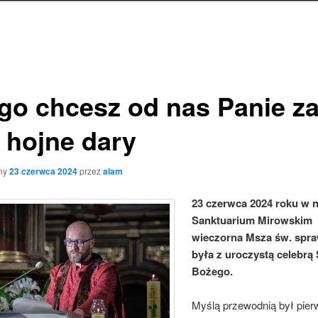
go chcesz od nas Panie z
 hojne dary
ny
23 czerwca 2024
przez
alam
23 czerwca 2024 roku w 
Sanktuarium Mirowskim
wieczorna Msza św. spr
była z uroczystą celebrą
Bożego.
Myślą przewodnią był pie