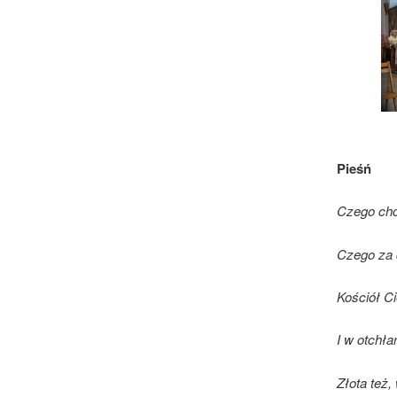
Pieśń
Czego chc
Czego za 
Kościół Ci
I w otchła
Złota też,