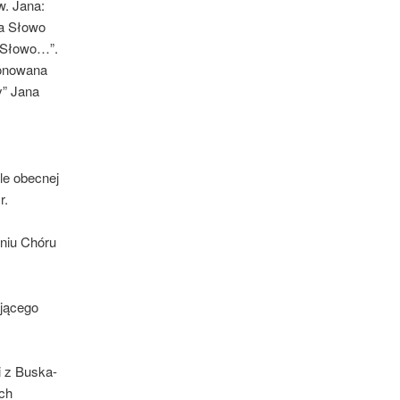
w. Jana:
 a Słowo
o Słowo…”.
ponowana
y” Jana
le obecnej
r.
niu Chóru
ującego
i z Buska-
ech