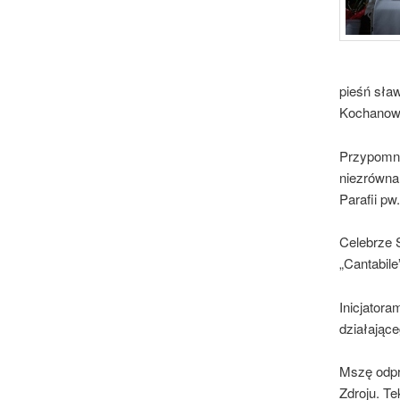
pieśń sła
Kochanow
Przypomni
niezrówna
Parafii p
Celebrze 
„Cantabil
Inicjatora
działając
Mszę odpr
Zdroju. T