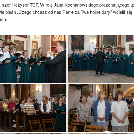
– szef i reżyser TCF. W rolę Jana Kochanowskiego prezentującego „
e pieśń „Czego chcesz od nas Panie za Twe hojne dary” wcielił się
ach.