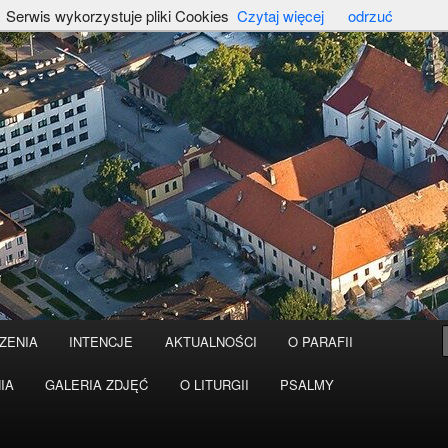
Serwis wykorzystuje pliki Cookies
Czytaj więcej
odrzuć
ZENIA
INTENCJE
AKTUALNOŚCI
O PARAFII
IA
GALERIA ZDJĘĆ
O LITURGII
PSALMY