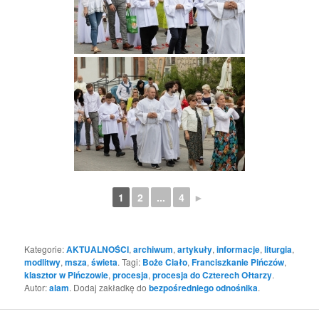
1
2
...
4
►
Kategorie:
AKTUALNOŚCI
,
archiwum
,
artykuły
,
informacje
,
liturgia
,
modlitwy
,
msza
,
świeta
. Tagi:
Boże Ciało
,
Franciszkanie Pińczów
,
klasztor w Pińczowie
,
procesja
,
procesja do Czterech Ołtarzy
.
Autor:
alam
. Dodaj zakładkę do
bezpośredniego odnośnika
.