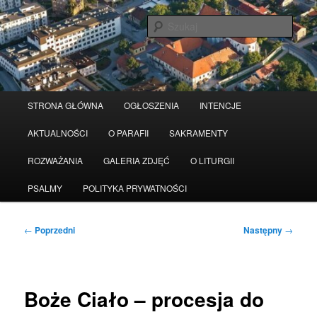
Przeskocz
Serwis wykorzystuje pliki Cookies
Czytaj więcej
odrzuć
do
Szuka
tekstu
Główne
STRONA GŁÓWNA
OGŁOSZENIA
INTENCJE
menu
AKTUALNOŚCI
O PARAFII
SAKRAMENTY
ROZWAŻANIA
GALERIA ZDJĘĆ
O LITURGII
PSALMY
POLITYKA PRYWATNOŚCI
Nawigacja
←
Poprzedni
Następny
→
wpisu
Boże Ciało – procesja do