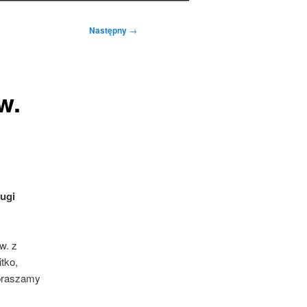
Następny
→
w.
rugi
w. z
tko,
apraszamy