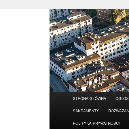
Przeskocz
do
tekstu
Główne
STRONA GŁÓWNA
OGŁOS
menu
SAKRAMENTY
ROZWAŻAN
POLITYKA PRYWATNOŚCI