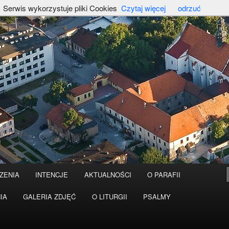
Serwis wykorzystuje pliki Cookies
Czytaj więcej
odrzuć
ZENIA
INTENCJE
AKTUALNOŚCI
O PARAFII
IA
GALERIA ZDJĘĆ
O LITURGII
PSALMY