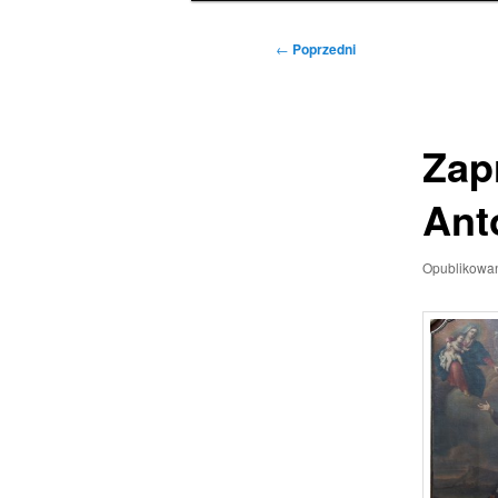
Nawigacja
←
Poprzedni
wpisu
Zap
Ant
Opublikowa