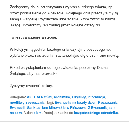
Zachęcamy do jej przeczytania i wybrania jednego zdania, np.
przez podkreślenie go w tekście. Kolejnego dnia przeczytajmy tą
samą Ewangelię i wybierzmy inne zdanie, które zwróciło naszą
uwagę. Powtórzmy ten zabieg przez kolejne cztery dni.
To jest ćwiczenie wstępne.
W kolejnym tygodniu, każdego dnia czytajmy poszczególne,
wybrane przez nas zdania, zastanawiając się o czym one mówią.
Przed przystąpieniem do tego ćwiczenia, poprośmy Ducha
Świętego, aby nas prowadził.
Życzymy owocnej lektury.
Kategorie:
AKTUALNOŚCI
,
archiwum
,
artykuły
,
informacje
,
modlitwy
,
rozważania
. Tagi:
Ewangelia na każdy dzień
,
Rozważania
Ewangelii
,
Sanktuarium Mirowskie w Pińczowie
,
Z Ewangelią sam
na sam
. Autor:
alam
. Dodaj zakładkę do
bezpośredniego odnośnika
.