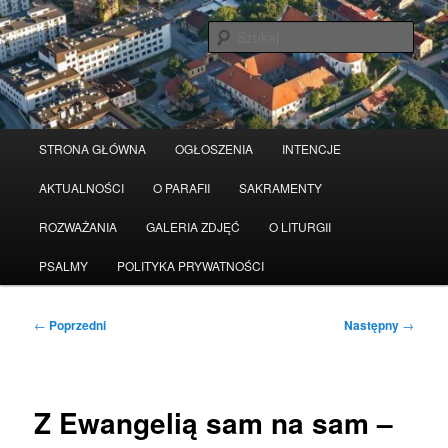
Przeskocz
Serwis wykorzystuje pliki Cookies
Czytaj więcej
odrzuć
do
Szuka
tekstu
Główne
STRONA GŁÓWNA
OGŁOSZENIA
INTENCJE
menu
AKTUALNOŚCI
O PARAFII
SAKRAMENTY
ROZWAŻANIA
GALERIA ZDJĘĆ
O LITURGII
PSALMY
POLITYKA PRYWATNOŚCI
Nawigacja
←
Poprzedni
Następny
→
wpisu
Z Ewangelią sam na sam –