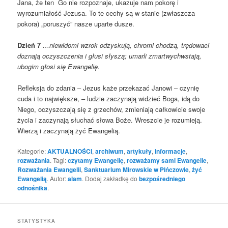
Jana, że ten Go nie rozpoznaje, ukazuje nam pokorę i
wyrozumiałość Jezusa. To te cechy są w stanie (zwłaszcza
pokora) „poruszyć” nasze uparte dusze.
Dzień 7
…niewidomi wzrok odzyskują, chromi chodzą, trędowaci
doznają oczyszczenia i głusi słyszą; umarli zmartwychwstają,
ubogim głosi się Ewangelię.
Refleksja do zdania – Jezus każe przekazać Janowi – czynię
cuda i to największe, – ludzie zaczynają widzieć Boga, idą do
Niego, oczyszczają się z grzechów, zmieniają całkowicie swoje
życia i zaczynają słuchać słowa Boże. Wreszcie je rozumieją.
Wierzą i zaczynają żyć Ewangelią.
Kategorie:
AKTUALNOŚCI
,
archiwum
,
artykuły
,
informacje
,
rozważania
. Tagi:
czytamy Ewangelię
,
rozważamy sami Ewangelie
,
Rozważania Ewangelii
,
Sanktuarium Mirowskie w Pińczowie
,
żyć
Ewangelią
. Autor:
alam
. Dodaj zakładkę do
bezpośredniego
odnośnika
.
STATYSTYKA