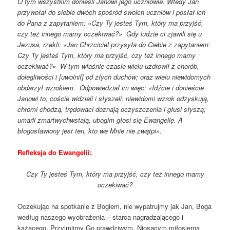
O tym wszystkim donieśli Janowi jego uczniowie. Wtedy Jan
przywołał do siebie dwóch spośród swoich uczniów i posłał ich
do Pana z zapytaniem: «Czy Ty jesteś Tym, który ma przyjść,
czy też innego mamy oczekiwać?» Gdy ludzie ci zjawili się u
Jezusa, rzekli: «Jan Chrzciciel przysyła do Ciebie z zapytaniem:
Czy Ty jesteś Tym, który ma przyjść, czy też innego mamy
oczekiwać?» W tym właśnie czasie wielu uzdrowił z chorób,
dolegliwości i [uwolnił] od złych duchów; oraz wielu niewidomych
obdarzył wzrokiem. Odpowiedział im więc: «Idźcie i donieście
Janowi to, coście widzieli i słyszeli: niewidomi wzrok odzyskują,
chromi chodzą, trędowaci doznają oczyszczenia i głusi słyszą;
umarli zmartwychwstają, ubogim głosi się Ewangelię. A
błogosławiony jest ten, kto we Mnie nie zwątpi».
Refleksja do Ewangelii:
Czy Ty jesteś Tym, który ma przyjść, czy też innego mamy
oczekiwać?
Oczekując na spotkanie z Bogiem, nie wypatrujmy jak Jan, Boga
według naszego wyobrażenia – starca nagradzającego i
każącego. Przyjmijmy Go prawdziwym. Niosącym miłosierną