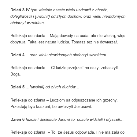
Dzień 3
W tym właśnie czasie wielu uzdrowił z chorób,
dolegliwości i [uwolnił] od złych duchów; oraz wielu niewidomych
obdarzył wzrokiem.
Refleksja do zdania – Mają dowody na cuda, ale nie wierzą, więc
dopytują. Taka jest natura ludzka, Tomasz też nie dowierzał.
Dzień 4
…oraz wielu niewidomych obdarzył wzrokiem…
Refleksja do zdania – Ci ludzie przejrzeli na oczy, zobaczyli
Boga.
Dzień 5
…[uwolnił] od złych duchów…
Refleksja do zdania – Ludziom są odpuszczane ich grzechy.
Przestają być kuszeni, bo uwierzyli Jezusowi.
Dzień 6
Idźcie i donieście Janowi to, coście widzieli i słyszeli…
Refleksja do zdania – To, że Jezus odpowiada, i nie ma żalu do