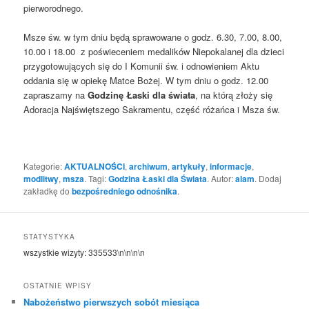
pierworodnego.
Msze św. w tym dniu będą sprawowane o godz. 6.30, 7.00, 8.00,
10.00 i 18.00 z poświeceniem medalików Niepokalanej dla dzieci
przygotowujących się do I Komunii św. i odnowieniem Aktu
oddania się w opiekę Matce Bożej. W tym dniu o godz. 12.00
zapraszamy na
Godzinę Łaski dla świata
, na którą złoży się
Adoracja Najświętszego Sakramentu, część różańca i Msza św.
Kategorie:
AKTUALNOŚCI
,
archiwum
,
artykuły
,
informacje
,
modlitwy
,
msza
. Tagi:
Godzina Łaski dla Świata
. Autor:
alam
. Dodaj
zakładkę do
bezpośredniego odnośnika
.
STATYSTYKA
wszystkie wizyty:
335533
\n\n\n\n
OSTATNIE WPISY
Nabożeństwo pierwszych sobót miesiąca