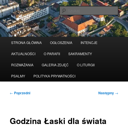
Przeskocz
Serwis wykorzystuje pliki Cookies
Czytaj więcej
odrzuć
do
Szuka
tekstu
Główne
STRONA GŁÓWNA
OGŁOSZENIA
INTENCJE
menu
AKTUALNOŚCI
O PARAFII
SAKRAMENTY
ROZWAŻANIA
GALERIA ZDJĘĆ
O LITURGII
PSALMY
POLITYKA PRYWATNOŚCI
Nawigacja
←
Poprzedni
Następny
→
wpisu
Godzina Łaski dla świata