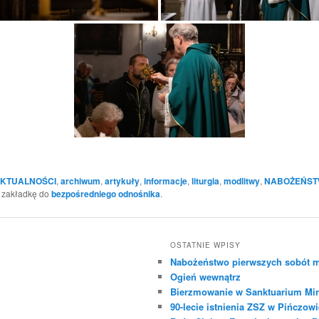
KTUALNOŚCI
,
archiwum
,
artykuły
,
informacje
,
liturgia
,
modlitwy
,
NABOŻEŃST
j zakładkę do
bezpośredniego odnośnika
.
OSTATNIE WPISY
Nabożeństwo pierwszych sobót m
Ogień wewnątrz
Bierzmowanie w Sanktuarium Mir
90-lecie istnienia ZSZ w Pińczowi