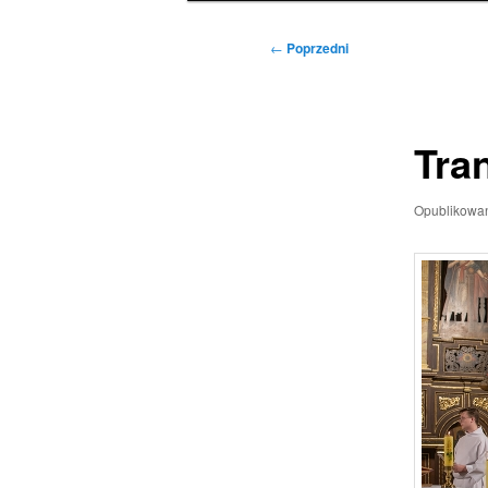
Nawigacja
←
Poprzedni
wpisu
Tra
Opublikowa