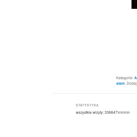
Kategorie:
A
alam
. Doda
STATYSTYKA
wszystkie wizyty:
336647
\n\n\n\n