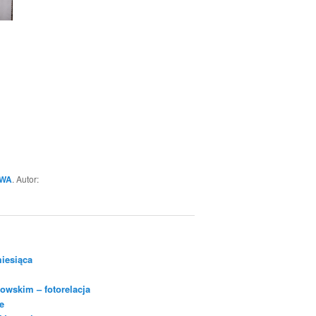
WA
. Autor:
iesiąca
owskim – fotorelacja
e