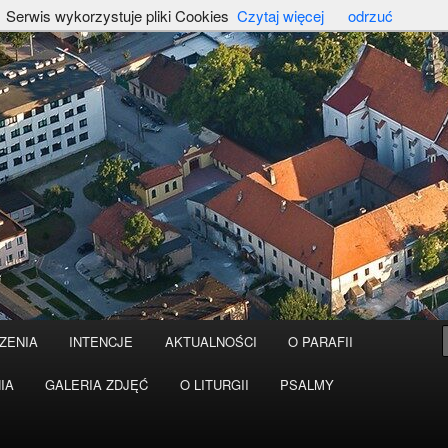
Serwis wykorzystuje pliki Cookies
Czytaj więcej
odrzuć
ZENIA
INTENCJE
AKTUALNOŚCI
O PARAFII
IA
GALERIA ZDJĘĆ
O LITURGII
PSALMY