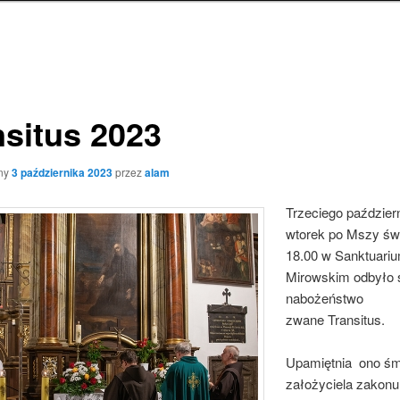
nsitus 2023
ny
3 października 2023
przez
alam
Trzeciego paździer
wtorek po Mszy św.
18.00 w Sanktuari
Mirowskim odbyło 
nabożeństwo
zwane Transitus.
Upamiętnia ono śm
założyciela zakonu