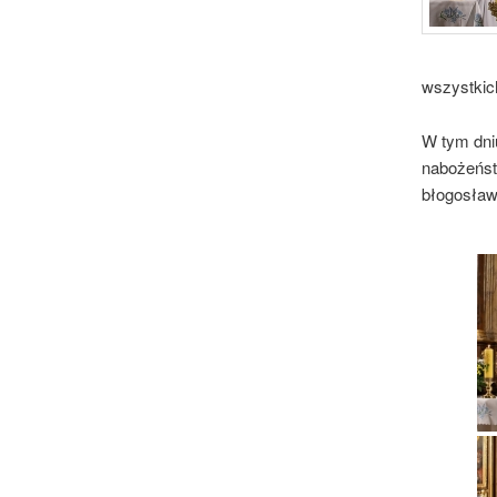
wszystkic
W tym dni
nabożeńst
błogosławi