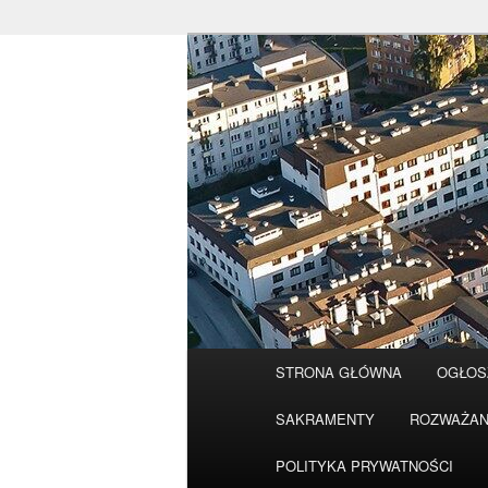
Przeskocz
do
tekstu
Główne
STRONA GŁÓWNA
OGŁOS
menu
SAKRAMENTY
ROZWAŻAN
POLITYKA PRYWATNOŚCI