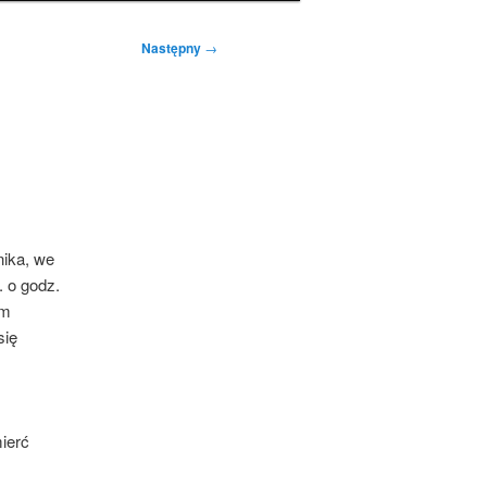
Następny
→
nika, we
 o godz.
um
się
ierć