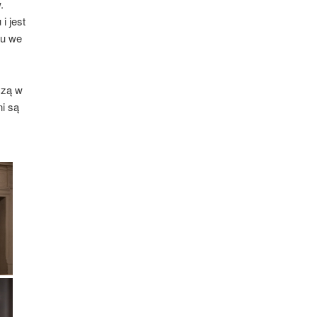
.
i jest
ku we
czą w
i są