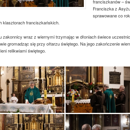
franciszkanów – św
Franciszka z Asyżu 
sprawowane co ro
h klasztorach franciszkańskich.
u zakonnicy wraz z wiernymi trzymając w dłoniach świece uczestni
wie gromadząc się przy ołtarzu świętego. Na jego zakończenie wiern
eni relikwiami świętego.