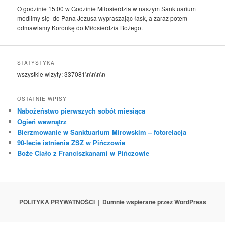
O godzinie 15:00 w Godzinie Miłosierdzia w naszym Sanktuarium
modlimy się do Pana Jezusa wypraszając łask, a zaraz potem
odmawiamy Koronkę do Miłosierdzia Bożego.
STATYSTYKA
wszystkie wizyty:
337081
\n\n\n\n
OSTATNIE WPISY
Nabożeństwo pierwszych sobót miesiąca
Ogień wewnątrz
Bierzmowanie w Sanktuarium Mirowskim – fotorelacja
90-lecie istnienia ZSZ w Pińczowie
Boże Ciało z Franciszkanami w Pińczowie
POLITYKA PRYWATNOŚCI
Dumnie wspierane przez WordPress