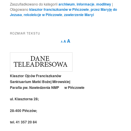
Zaszufladkowano do kategorii
archiwum
,
informacje
,
modlitwy
|
Otagowano
klasztor franciszkanów w Pińczowie
,
przez Maryję do
Jezusa
,
rekolekcje w Pińczowie
,
zawierzenie Maryi
ROZMIAR TEKSTU
Decrease
Reset
Increase
A
A
A
font
font
size.
font
size.
size.
Klasztor Ojców Franciszkanów
Sanktuarium Matki Bożej Mirowskiej
Parafia pw. Nawiedzenia NMP w Pińczowie
ul. Klasztorna 28;
28-400 Pińczów;
tel. 41 357 20 84