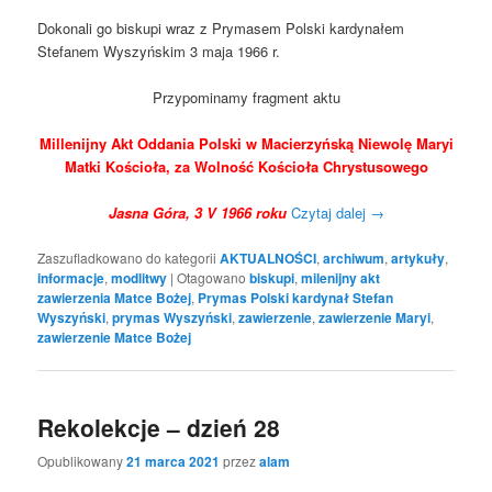
Dokonali go biskupi wraz z Prymasem Polski kardynałem
Stefanem Wyszyńskim 3 maja 1966 r.
Przypominamy fragment aktu
Millenijny Akt Oddania Polski w Macierzyńską Niewolę Maryi
Matki Kościoła, za Wolność Kościoła Chrystusowego
Jasna Góra, 3 V 1966 roku
Czytaj dalej
→
Zaszufladkowano do kategorii
AKTUALNOŚCI
,
archiwum
,
artykuły
,
informacje
,
modlitwy
|
Otagowano
biskupi
,
milenijny akt
zawierzenia Matce Bożej
,
Prymas Polski kardynał Stefan
Wyszyński
,
prymas Wyszyński
,
zawierzenie
,
zawierzenie Maryi
,
zawierzenie Matce Bożej
Rekolekcje – dzień 28
Opublikowany
21 marca 2021
przez
alam