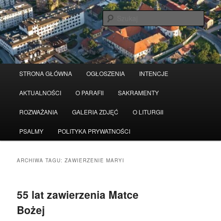
Przeskocz
Przeskocz
Serwis wykorzystuje pliki Cookies
Czytaj więcej
odrzuć
do
do
Szuka
tekstu
widgetów
Główne
STRONA GŁÓWNA
OGŁOSZENIA
INTENCJE
menu
AKTUALNOŚCI
O PARAFII
SAKRAMENTY
ROZWAŻANIA
GALERIA ZDJĘĆ
O LITURGII
PSALMY
POLITYKA PRYWATNOŚCI
ARCHIWA TAGU:
ZAWIERZENIE MARYI
55 lat zawierzenia Matce
Bożej