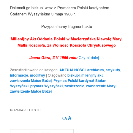
Dokonali go biskupi wraz z Prymasem Polski kardynałem
Stefanem Wyszyńskim 3 maja 1966 r.
Przypominamy fragment aktu
Millenijny Akt Oddania Polski w Macierzyńską Niewolę Maryi
Matki Kościoła, za Wolność Kościoła Chrystusowego
Jasna Góra, 3 V 1966 roku
Czytaj dalej
→
Zaszufladkowano do kategorii
AKTUALNOŚCI
,
archiwum
,
artykuły
,
informacje
,
modlitwy
|
Otagowano
biskupi
,
milenijny akt
zawierzenia Matce Bożej
,
Prymas Polski kardynał Stefan
Wyszyński
,
prymas Wyszyński
,
zawierzenie
,
zawierzenie Maryi
,
zawierzenie Matce Bożej
ROZMIAR TEKSTU
Decrease
Reset
Increase
A
A
A
font
font
size.
font
size.
size.