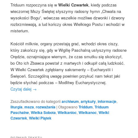
Triduum rozpoczyna się w
Wielki Czwartek
, kiedy podczas
wieczornej Mszy Świętej słyszymy radosny hymn „Chwała na
wysokości Bogu”, wówczas wszelkie możliwe dzwonki i dzwony
rozbrzmiewają, a lud kończy okres Wielkiego Postu i wchodzi w
misterium.
Kościół milknie, organy przestają grać, wchodzi okres ciszy,
który zakończy się, gdy w Wigilię Paschalną usłyszymy radosne
Orędzie, oznajmiające wiernym, że czas smutku się skończył,
bo Oto ich Zbawca powstał z martwych i odkupił całą ludzkość.
W Wielki Czwartek zgłębiamy sakramenty – Eucharystii i
Święceń. Szczególną uwagę powinien przykuć nam tekst jaki
będzie słychać podczas – Modlitwy Eucharystycznej.
Czytaj dalej
→
Zaszufladkowano do kategorii
archiwum
,
artykuły
,
informacje
,
liturgia
,
msza
,
rozważania
|
Otagowano
Triddum
,
Triduum
Paschalne
,
Wielka Sobota
,
Wielkanioc
,
Wielkanoc
,
Wielki
Czwartek
,
Wielki Piątek
ROZMIAR TEKSTU