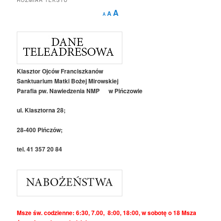
Decrease
Reset
Increase
A
A
A
font
font
size.
font
size.
size.
Klasztor Ojców Franciszkanów
Sanktuarium Matki Bożej Mirowskiej
Parafia pw. Nawiedzenia NMP w Pińczowie
ul. Klasztorna 28;
28-400 Pińczów;
tel. 41 357 20 84
Msze św. codzienne: 6:30, 7.00, 8:00, 18:00, w sobotę o 18 Msza