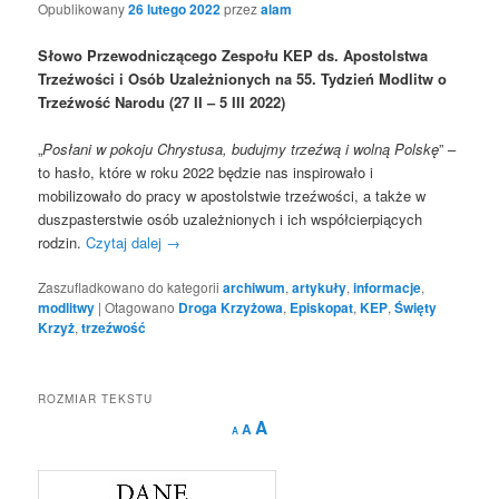
Opublikowany
26 lutego 2022
przez
alam
Słowo Przewodniczącego Zespołu KEP ds. Apostolstwa
Trzeźwości
i Osób Uzależnionych na 55. Tydzień Modlitw o
Trzeźwość Narodu (27 II – 5 III 2022)
„
Posłani w pokoju Chrystusa, budujmy trzeźwą i wolną Polskę
” –
to hasło, które w roku 2022 będzie nas inspirowało i
mobilizowało do pracy w apostolstwie trzeźwości, a także w
duszpasterstwie osób uzależnionych i ich współcierpiących
rodzin.
Czytaj dalej
→
Zaszufladkowano do kategorii
archiwum
,
artykuły
,
informacje
,
modlitwy
|
Otagowano
Droga Krzyżowa
,
Episkopat
,
KEP
,
Święty
Krzyż
,
trzeźwość
ROZMIAR TEKSTU
Decrease
Reset
Increase
A
A
A
font
font
size.
font
size.
size.