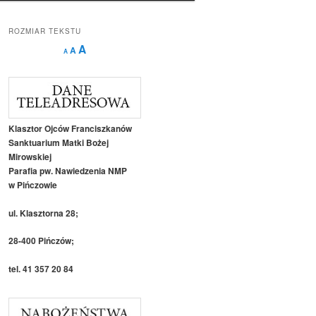
ROZMIAR TEKSTU
Decrease
Reset
Increase
A
A
A
font
font
size.
font
size.
size.
Klasztor Ojców Franciszkanów
Sanktuarium Matki Bożej
Mirowskiej
Parafia pw. Nawiedzenia NMP
w Pińczowie
ul. Klasztorna 28;
28-400 Pińczów;
tel. 41 357 20 84