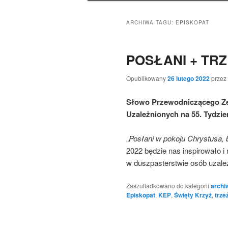
ARCHIWA TAGU:
EPISKOPAT
POSŁANI + TRZ
Opublikowany
26 lutego 2022
przez
Słowo Przewodniczącego Ze
Uzależnionych na 55. Tydzień
„
Posłani w pokoju Chrystusa, 
2022 będzie nas inspirowało i
w duszpasterstwie osób uzależ
Zaszufladkowano do kategorii
arch
Episkopat
,
KEP
,
Święty Krzyż
,
trze