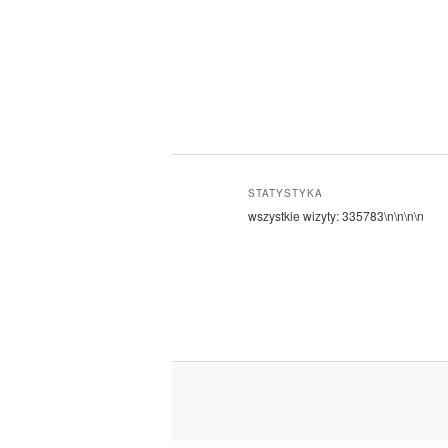
STATYSTYKA
wszystkie wizyty:
335783
\n\n\n\n