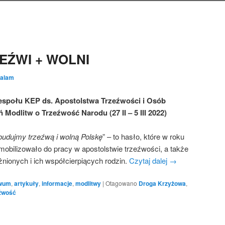
EŹWI + WOLNI
alam
społu KEP ds. Apostolstwa Trzeźwości
i Osób
 Modlitw o Trzeźwość Narodu (27 II – 5 III 2022)
budujmy trzeźwą i wolną Polskę
” – to hasło, które w roku
 mobilizowało do pracy w apostolstwie trzeźwości, a także
nionych i ich współcierpiących rodzin.
Czytaj dalej
→
iwum
,
artykuły
,
informacje
,
modlitwy
|
Otagowano
Droga Krzyżowa
,
źwość