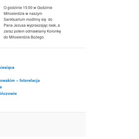
O godzinie 15:00 w Godzinie
Miłosierdzia w naszym
Sanktuarium modlimy się do
Pana Jezusa wypraszając łask, a
zaraz potem odmawiamy Koronkę
do Miłosierdzia Bożego.
iesiąca
owskim – fotorelacja
e
Pińczowie