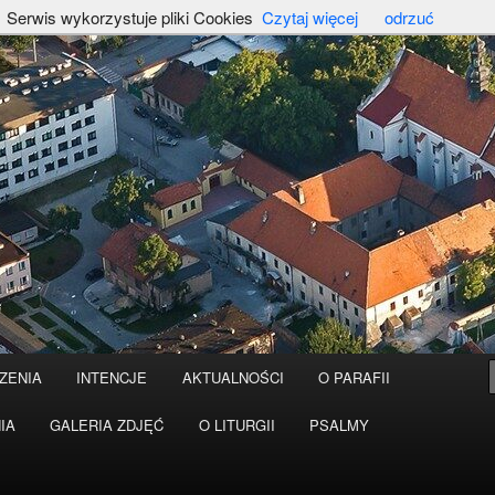
Serwis wykorzystuje pliki Cookies
Czytaj więcej
odrzuć
ZENIA
INTENCJE
AKTUALNOŚCI
O PARAFII
IA
GALERIA ZDJĘĆ
O LITURGII
PSALMY