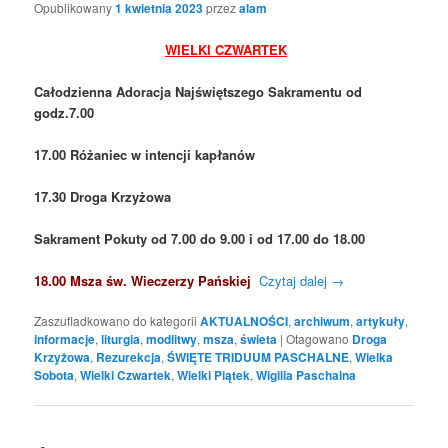
Opublikowany
1 kwietnia 2023
przez
alam
WIELKI CZWARTEK
Całodzienna Adoracja Najświętszego Sakramentu od
godz.7.00
17.00 Różaniec w intencji kapłanów
17.30 Droga Krzyżowa
Sakrament Pokuty od 7.00 do 9.00 i od 17.00 do 18.00
18.00 Msza św. Wieczerzy Pańskiej
Czytaj dalej
→
Zaszufladkowano do kategorii
AKTUALNOŚCI
,
archiwum
,
artykuły
,
informacje
,
liturgia
,
modlitwy
,
msza
,
świeta
|
Otagowano
Droga
Krzyżowa
,
Rezurekcja
,
ŚWIĘTE TRIDUUM PASCHALNE
,
Wielka
Sobota
,
Wielki Czwartek
,
Wielki Piątek
,
Wigilia Paschalna