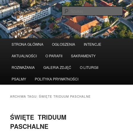
Przeskocz
Przeskocz
Serwis wykorzystuje pliki Cookies
Czytaj więcej
odrzuć
do
do
Szuka
tekstu
widgetów
Główne
STRONA GŁÓWNA
OGŁOSZENIA
INTENCJE
menu
AKTUALNOŚCI
O PARAFII
SAKRAMENTY
ROZWAŻANIA
GALERIA ZDJĘĆ
O LITURGII
PSALMY
POLITYKA PRYWATNOŚCI
ARCHIWA TAGU:
ŚWIĘTE TRIDUUM PASCHALNE
ŚWIĘTE TRIDUUM
PASCHALNE