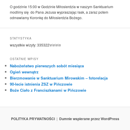
O godzinie 15:00 w Godzinie Miłosierdzia w naszym Sanktuarium
modlimy się do Pana Jezusa wypraszając łask, a zaraz potem
odmawiamy Koronkę do Miłosierdzia Bożego.
STATYSTYKA
wszystkie wizyty:
335322
\n\n\n\n
OSTATNIE WPISY
Nabożeństwo pierwszych sobót miesiąca
Ogień wewnątrz
Bierzmowanie w Sanktuarium Mirowskim – fotorelacja
90-lecie istnienia ZSZ w Pińczowie
Boże Ciało z Franciszkanami w Pińczowie
POLITYKA PRYWATNOŚCI
Dumnie wspierane przez WordPress