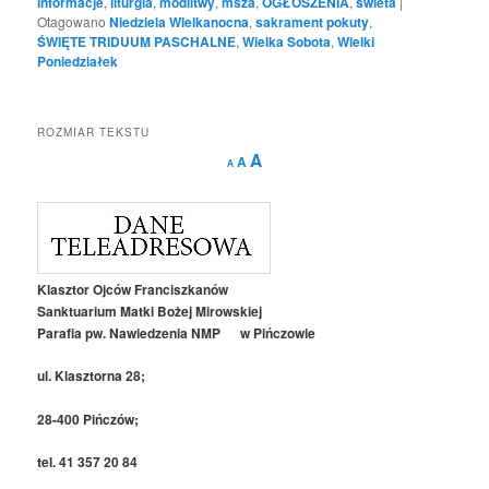
informacje
,
liturgia
,
modlitwy
,
msza
,
OGŁOSZENIA
,
świeta
|
Otagowano
Niedziela Wielkanocna
,
sakrament pokuty
,
ŚWIĘTE TRIDUUM PASCHALNE
,
Wielka Sobota
,
Wielki
Poniedziałek
ROZMIAR TEKSTU
Decrease
Reset
Increase
A
A
A
font
font
size.
font
size.
size.
Klasztor Ojców Franciszkanów
Sanktuarium Matki Bożej Mirowskiej
Parafia pw. Nawiedzenia NMP w Pińczowie
ul. Klasztorna 28;
28-400 Pińczów;
tel. 41 357 20 84