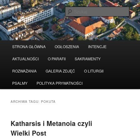
Przeskocz
Przeskocz
Serwis wykorzystuje pliki Cookies
Czytaj więcej
odrzuć
do
do
Szuka
tekstu
widgetów
Główne
STRONA GŁÓWNA
OGŁOSZENIA
INTENCJE
menu
AKTUALNOŚCI
O PARAFII
SAKRAMENTY
ROZWAŻANIA
GALERIA ZDJĘĆ
O LITURGII
PSALMY
POLITYKA PRYWATNOŚCI
ARCHIWA TAGU:
POKUTA
Katharsis i Metanoia czyli
Wielki Post