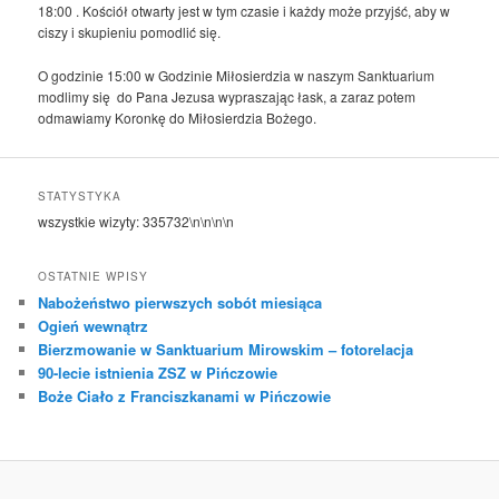
18:00 . Kościół otwarty jest w tym czasie i każdy może przyjść, aby w
ciszy i skupieniu pomodlić się.
O godzinie 15:00 w Godzinie Miłosierdzia w naszym Sanktuarium
modlimy się do Pana Jezusa wypraszając łask, a zaraz potem
odmawiamy Koronkę do Miłosierdzia Bożego.
STATYSTYKA
wszystkie wizyty:
335732
\n\n\n\n
OSTATNIE WPISY
Nabożeństwo pierwszych sobót miesiąca
Ogień wewnątrz
Bierzmowanie w Sanktuarium Mirowskim – fotorelacja
90-lecie istnienia ZSZ w Pińczowie
Boże Ciało z Franciszkanami w Pińczowie