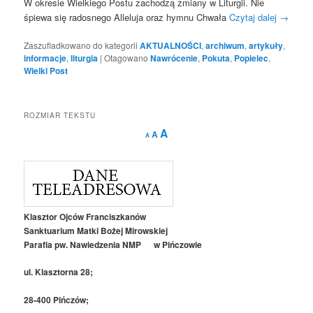
W okresie Wielkiego Postu zachodzą zmiany w Liturgii. Nie
śpiewa się radosnego Alleluja oraz hymnu Chwała
Czytaj dalej
→
Zaszufladkowano do kategorii
AKTUALNOŚCI
,
archiwum
,
artykuły
,
informacje
,
liturgia
|
Otagowano
Nawrócenie
,
Pokuta
,
Popielec
,
Wielki Post
ROZMIAR TEKSTU
Decrease
Reset
Increase
A
A
A
font
font
size.
font
size.
size.
Klasztor Ojców Franciszkanów
Sanktuarium Matki Bożej Mirowskiej
Parafia pw. Nawiedzenia NMP w Pińczowie
ul. Klasztorna 28;
28-400 Pińczów;