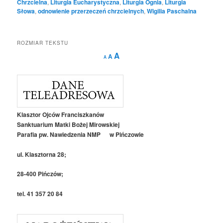
Chrzcielna
,
Liturgia Eucharystyczna
,
Liturgia Ognia
,
Liturgia
Słowa
,
odnowienie przerzeczeń chrzcielnych
,
Wigilia Paschalna
ROZMIAR TEKSTU
Decrease
Reset
Increase
A
A
A
font
font
size.
font
size.
size.
Klasztor Ojców Franciszkanów
Sanktuarium Matki Bożej Mirowskiej
Parafia pw. Nawiedzenia NMP w Pińczowie
ul. Klasztorna 28;
28-400 Pińczów;
tel. 41 357 20 84