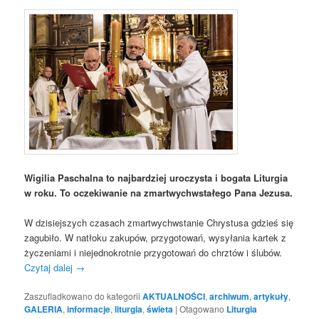
Wigilia Paschalna to najbardziej uroczysta i bogata Liturgia
w roku. To oczekiwanie na zmartwychwstałego Pana Jezusa.
W dzisiejszych czasach zmartwychwstanie Chrystusa gdzieś się
zagubiło. W natłoku zakupów, przygotowań, wysyłania kartek z
życzeniami i niejednokrotnie przygotowań do chrztów i ślubów.
Czytaj dalej
→
Zaszufladkowano do kategorii
AKTUALNOŚCI
,
archiwum
,
artykuły
,
GALERIA
,
informacje
,
liturgia
,
świeta
|
Otagowano
Liturgia