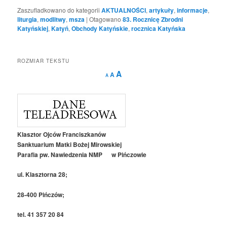
Zaszufladkowano do kategorii
AKTUALNOŚCI
,
artykuły
,
informacje
,
liturgia
,
modlitwy
,
msza
|
Otagowano
83. Rocznicę Zbrodni
Katyńskiej
,
Katyń
,
Obchody Katyńskie
,
rocznica Katyńska
ROZMIAR TEKSTU
Decrease
Reset
Increase
A
A
A
font
font
size.
font
size.
size.
Klasztor Ojców Franciszkanów
Sanktuarium Matki Bożej Mirowskiej
Parafia pw. Nawiedzenia NMP w Pińczowie
ul. Klasztorna 28;
28-400 Pińczów;
tel. 41 357 20 84