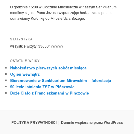
O godzinie 15:00 w Godzinie Miłosierdzia w naszym Sanktuarium
modlimy się do Pana Jezusa wypraszając łask, a zaraz potem
odmawiamy Koronkę do Miłosierdzia Bożego.
STATYSTYKA
wszystkie wizyty:
336504
\n\n\n\n
OSTATNIE WPISY
Nabożeństwo pierwszych sobót miesiąca
Ogień wewnątrz
Bierzmowanie w Sanktuarium Mirowskim – fotorelacja
90-lecie istnienia ZSZ w Pińczowie
Boże Ciało z Franciszkanami w Pińczowie
POLITYKA PRYWATNOŚCI
Dumnie wspierane przez WordPress