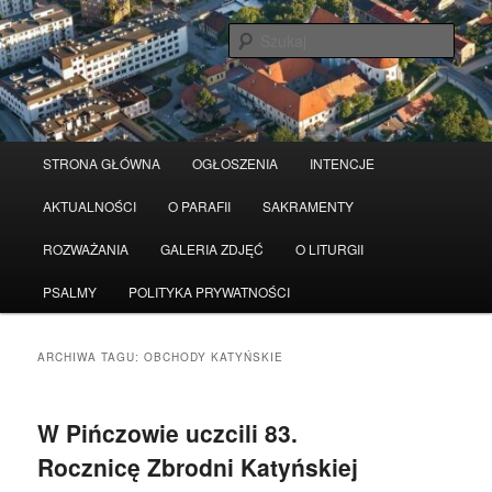
Przeskocz
Przeskocz
Serwis wykorzystuje pliki Cookies
Czytaj więcej
odrzuć
do
do
Szuka
tekstu
widgetów
Główne
STRONA GŁÓWNA
OGŁOSZENIA
INTENCJE
menu
AKTUALNOŚCI
O PARAFII
SAKRAMENTY
ROZWAŻANIA
GALERIA ZDJĘĆ
O LITURGII
PSALMY
POLITYKA PRYWATNOŚCI
ARCHIWA TAGU:
OBCHODY KATYŃSKIE
W Pińczowie uczcili 83.
Rocznicę Zbrodni Katyńskiej