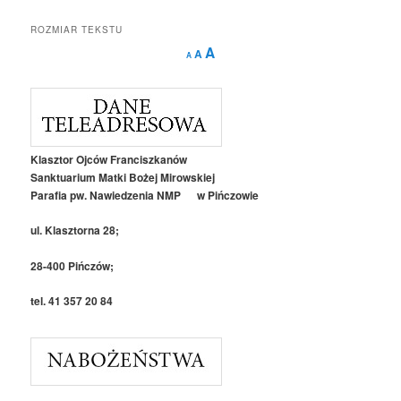
ROZMIAR TEKSTU
Decrease
Reset
Increase
A
A
A
font
font
size.
font
size.
size.
Klasztor Ojców Franciszkanów
Sanktuarium Matki Bożej Mirowskiej
Parafia pw. Nawiedzenia NMP w Pińczowie
ul. Klasztorna 28;
28-400 Pińczów;
tel. 41 357 20 84