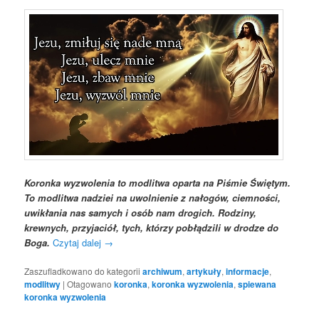
Koronka wyzwolenia to modlitwa oparta na Piśmie Świętym.
To modlitwa nadziei na uwolnienie z nałogów, ciemności,
uwikłania nas samych i osób nam drogich. Rodziny,
krewnych, przyjaciół, tych, którzy pobłądzili w drodze do
Boga.
Czytaj dalej
→
Zaszufladkowano do kategorii
archiwum
,
artykuły
,
informacje
,
modlitwy
|
Otagowano
koronka
,
koronka wyzwolenia
,
spiewana
koronka wyzwolenia