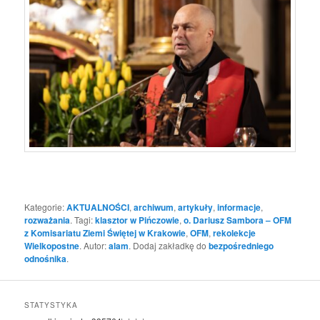
Kategorie:
AKTUALNOŚCI
,
archiwum
,
artykuły
,
informacje
,
rozważania
. Tagi:
klasztor w Pińczowie
,
o. Dariusz Sambora – OFM
z Komisariatu Ziemi Świętej w Krakowie
,
OFM
,
rekolekcje
Wielkopostne
. Autor:
alam
. Dodaj zakładkę do
bezpośredniego
odnośnika
.
STATYSTYKA