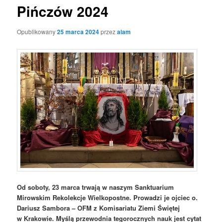
Pińczów 2024
Opublikowany
25 marca 2024
przez
alam
Od soboty, 23 marca trwają w naszym Sanktuarium
Mirowskim Rekolekcje Wielkopostne. Prowadzi je ojciec o.
Dariusz Sambora – OFM z Komisariatu Ziemi Świętej
w Krakowie. Myślą przewodnia tegorocznych nauk jest cytat