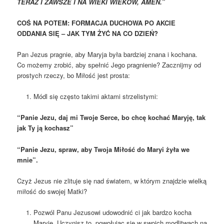
TERAZ I ZAWSZE I NA WIEKI WIEKÓW, AMEN.”
COŚ NA POTEM: FORMACJA DUCHOWA PO AKCIE
ODDANIA SIĘ – JAK TYM ŻYĆ NA CO DZIEŃ?
Pan Jezus pragnie, aby Maryja była bardziej znana i kochana.
Co możemy zrobić, aby spełnić Jego pragnienie? Zacznijmy od
prostych rzeczy, bo Miłość jest prosta:
Módl się często takimi aktami strzelistymi:
“Panie Jezu, daj mi Twoje Serce, bo chcę kochać Maryję, tak
jak Ty ją kochasz”
“Panie Jezu, spraw, aby Twoja Miłość do Maryi żyła we
mnie”.
Czyż Jezus nie zlituje się nad światem, w którym znajdzie wielką
miłość do swojej Matki?
Pozwól Panu Jezusowi udowodnić ci jak bardzo kocha
Maryję. Uczynisz to, powołując się w swoich modlitwach na