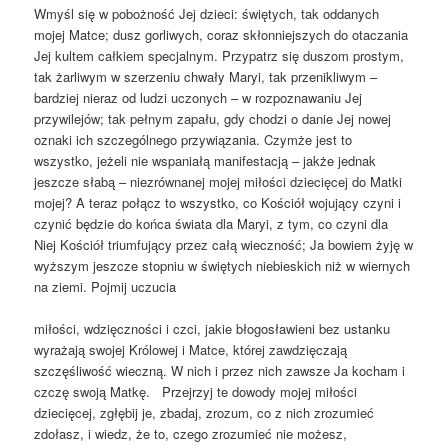
Wmyśl się w pobożność Jej dzieci: świętych, tak oddanych
mojej Matce; dusz gorliwych, coraz skłonniejszych do otaczania
Jej kultem całkiem specjalnym. Przypatrz się duszom prostym,
tak żarliwym w szerzeniu chwały Maryi, tak przenikliwym –
bardziej nieraz od ludzi uczonych – w rozpoznawaniu Jej
przywilejów; tak pełnym zapału, gdy chodzi o danie Jej nowej
oznaki ich szczególnego przywiązania. Czymże jest to
wszystko, jeżeli nie wspaniałą manifestacją – jakże jednak
jeszcze słabą – niezrównanej mojej miłości dziecięcej do Matki
mojej? A teraz połącz to wszystko, co Kościół wojujący czyni i
czynić będzie do końca świata dla Maryi, z tym, co czyni dla
Niej Kościół triumfujący przez całą wieczność; Ja bowiem żyję w
wyższym jeszcze stopniu w świętych niebieskich niż w wiernych
na ziemi. Pojmij uczucia
miłości, wdzięczności i czci, jakie błogosławieni bez ustanku
wyrażają swojej Królowej i Matce, której zawdzięczają
szczęśliwość wieczną. W nich i przez nich zawsze Ja kocham i
czczę swoją Matkę. Przejrzyj te dowody mojej miłości
dziecięcej, zgłębij je, zbadaj, zrozum, co z nich zrozumieć
zdołasz, i wiedz, że to, czego zrozumieć nie możesz,