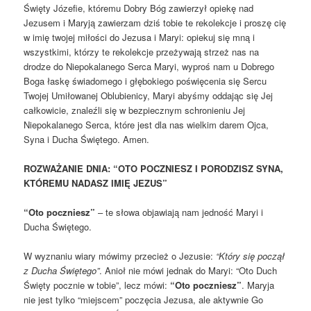
Święty Józefie, któremu Dobry Bóg zawierzył opiekę nad
Jezusem i Maryją zawierzam dziś tobie te rekolekcje i proszę cię
w imię twojej miłości do Jezusa i Maryi: opiekuj się mną i
wszystkimi, którzy te rekolekcje przeżywają strzeż nas na
drodze do Niepokalanego Serca Maryi, wyproś nam u Dobrego
Boga łaskę świadomego i głębokiego poświęcenia się Sercu
Twojej Umiłowanej Oblubienicy, Maryi abyśmy oddając się Jej
całkowicie, znaleźli się w bezpiecznym schronieniu Jej
Niepokalanego Serca, które jest dla nas wielkim darem Ojca,
Syna i Ducha Świętego. Amen.
ROZWAŻANIE DNIA: “OTO POCZNIESZ I PORODZISZ SYNA,
KTÓREMU NADASZ IMIĘ JEZUS”
“Oto poczniesz”
– te słowa objawiają nam jedność Maryi i
Ducha Świętego.
W wyznaniu wiary mówimy przecież o Jezusie:
“Który się począł
z Ducha Świętego”
. Anioł nie mówi jednak do Maryi: “Oto Duch
Święty pocznie w tobie”, lecz mówi:
“Oto poczniesz”
. Maryja
nie jest tylko “miejscem” poczęcia Jezusa, ale aktywnie Go