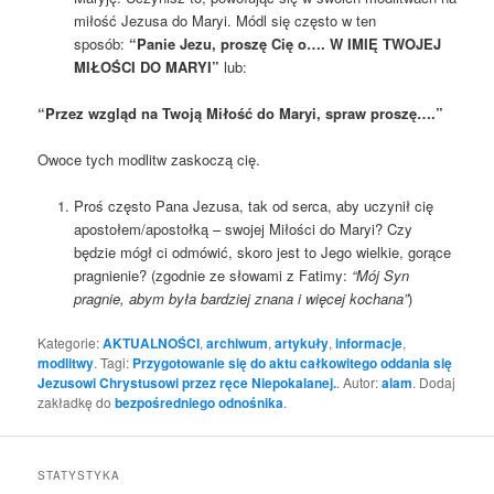
miłość Jezusa do Maryi. Módl się często w ten
sposób:
“Panie Jezu, proszę Cię o…. W IMIĘ TWOJEJ
MIŁOŚCI DO MARYI”
lub:
“Przez wzgląd na Twoją Miłość do Maryi, spraw proszę….”
Owoce tych modlitw zaskoczą cię.
Proś często Pana Jezusa, tak od serca, aby uczynił cię
apostołem/apostołką – swojej Miłości do Maryi? Czy
będzie mógł ci odmówić, skoro jest to Jego wielkie, gorące
pragnienie? (zgodnie ze słowami z Fatimy:
“Mój Syn
pragnie, abym była bardziej znana i więcej kochana”
)
Kategorie:
AKTUALNOŚCI
,
archiwum
,
artykuły
,
informacje
,
modlitwy
. Tagi:
Przygotowanie się do aktu całkowitego oddania się
Jezusowi Chrystusowi przez ręce Niepokalanej.
. Autor:
alam
. Dodaj
zakładkę do
bezpośredniego odnośnika
.
STATYSTYKA