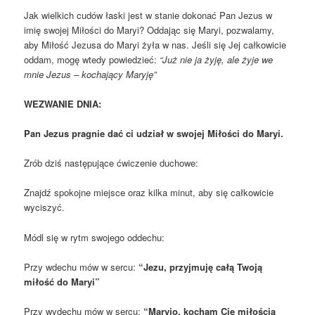
Jak wielkich cudów łaski jest w stanie dokonać Pan Jezus w
imię swojej Miłości do Maryi? Oddając się Maryi, pozwalamy,
aby Miłość Jezusa do Maryi żyła w nas. Jeśli się Jej całkowicie
oddam, mogę wtedy powiedzieć:
“Już nie ja żyję, ale żyje we
mnie Jezus – kochający Maryję”
WEZWANIE DNIA:
Pan Jezus pragnie dać ci udział w swojej Miłości do Maryi.
Zrób dziś następujące ćwiczenie duchowe:
Znajdź spokojne miejsce oraz kilka minut, aby się całkowicie
wyciszyć.
Módl się w rytm swojego oddechu:
Przy wdechu mów w sercu:
“Jezu, przyjmuję całą Twoją
miłość do Maryi”
Przy wydechu mów w sercu:
“Maryjo, kocham Cię miłością