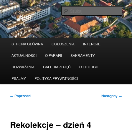
Przeskocz
Serwis wykorzystuje pliki Cookies
Czytaj więcej
odrzuć
do
Szuka
tekstu
Główne
STRONA GŁÓWNA
OGŁOSZENIA
INTENCJE
menu
AKTUALNOŚCI
O PARAFII
SAKRAMENTY
ROZWAŻANIA
GALERIA ZDJĘĆ
O LITURGII
PSALMY
POLITYKA PRYWATNOŚCI
Nawigacja
←
Poprzedni
Następny
→
wpisu
Rekolekcje – dzień 4