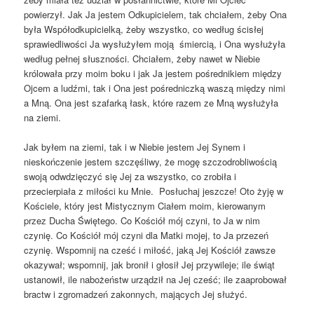
powierzył. Jak Ja jestem Odkupicielem, tak chciałem, żeby Ona
była Współodkupicielką, żeby wszystko, co według ścisłej
sprawiedliwości Ja wysłużyłem moją śmiercią, i Ona wysłużyła
według pełnej słuszności. Chciałem, żeby nawet w Niebie
królowała przy moim boku i jak Ja jestem pośrednikiem między
Ojcem a ludźmi, tak i Ona jest pośredniczką waszą między nimi
a Mną. Ona jest szafarką łask, które razem ze Mną wysłużyła
na ziemi.
Jak byłem na ziemi, tak i w Niebie jestem Jej Synem i
nieskończenie jestem szczęśliwy, że mogę szczodrobliwością
swoją odwdzięczyć się Jej za wszystko, co zrobiła i
przecierpiała z miłości ku Mnie. Posłuchaj jeszcze! Oto żyję w
Kościele, który jest Mistycznym Ciałem moim, kierowanym
przez Ducha Świętego. Co Kościół mój czyni, to Ja w nim
czynię. Co Kościół mój czyni dla Matki mojej, to Ja przezeń
czynię. Wspomnij na cześć i miłość, jaką Jej Kościół zawsze
okazywał; wspomnij, jak bronił i głosił Jej przywileje; ile świąt
ustanowił, ile nabożeństw urządził na Jej cześć; ile zaaprobował
bractw i zgromadzeń zakonnych, mających Jej służyć.