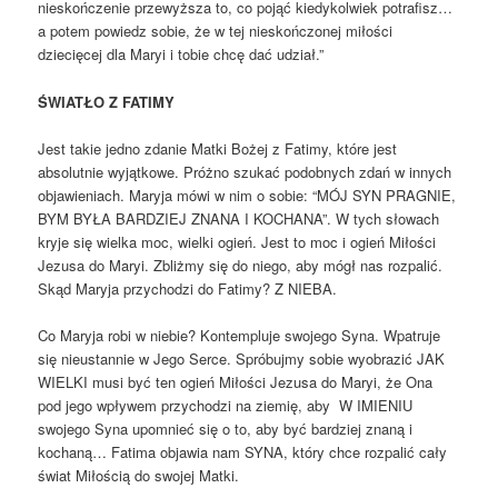
nieskończenie przewyższa to, co pojąć kiedykolwiek potrafisz…
a potem powiedz sobie, że w tej nieskończonej miłości
dziecięcej dla Maryi i tobie chcę dać udział.”
ŚWIATŁO Z FATIMY
Jest takie jedno zdanie Matki Bożej z Fatimy, które jest
absolutnie wyjątkowe. Próżno szukać podobnych zdań w innych
objawieniach. Maryja mówi w nim o sobie: “MÓJ SYN PRAGNIE,
BYM BYŁA BARDZIEJ ZNANA I KOCHANA”. W tych słowach
kryje się wielka moc, wielki ogień. Jest to moc i ogień Miłości
Jezusa do Maryi. Zbliżmy się do niego, aby mógł nas rozpalić.
Skąd Maryja przychodzi do Fatimy? Z NIEBA.
Co Maryja robi w niebie? Kontempluje swojego Syna. Wpatruje
się nieustannie w Jego Serce. Spróbujmy sobie wyobrazić JAK
WIELKI musi być ten ogień Miłości Jezusa do Maryi, że Ona
pod jego wpływem przychodzi na ziemię, aby W IMIENIU
swojego Syna upomnieć się o to, aby być bardziej znaną i
kochaną… Fatima objawia nam SYNA, który chce rozpalić cały
świat Miłością do swojej Matki.