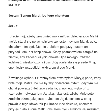
MARYI:
Jestem Synem Maryi, bo tego chciałem
Jezus:
Bracie mój, ażeby zrozumieć moją miłość dziecięcą do Matki
mojej, staraj się pojąć najpierw, że jestem synem Maryi, gdyż
chciałem nim być. Nic nie zrobiłem pod przymusem ani
przypadkiem, ani bezplanowo. Kiedy postanowiłem zstąpić na
ziemię, aby zadośćuczynić chwale Ojca mojego i zbawić
ludzkość, nieskończona ilość dróg otwierała się przede Mną;
spomiędzy wszystkich wybrałem drogę Maryi.
Z wolnego wyboru i z rozmysłem stworzyłem Maryję po to, żeby
była moją Matką, bo nie byłaby obdarzona bytem, gdybym nie
chciał powierzyć Jej tego zadania; z wolnego wyboru i z
rozmysłem stworzyłem Ją taką, jaka jest, ażeby Mnie potem
zrodziła takim, jaki jestem. Jestem Jej dzieckiem w całej
prawdzie tego słowa tak jak każde inne dziecko, chciałem
przyjąć ciało z łona Matki; chciałem być karmiony Jej mlekiem,