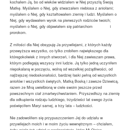
kochałem Ją, bo od wieków widziałem w Niej przyszłą Swoją
Matkę. Myślałem o Niej, gdy stwarzałem niebiosa z aniołami;
myślałem o Niej, gdy kształtowałem ziemię i ludzi. Myślałem o
Niej, gdy wydawałem wyrok na pierwszych rodziców twoich;
myślałem o Niej, gdy objawiałem się patriarchom i
prorokom.
Z miłości dla Niej obsypuję Ja przywilejami, z których każdy
przewyższa wszystko, co tylko zrobiłem największego dla
któregokolwiek z innych stworzeń, i dla Niej zawieszam prawa,
którym podlegają wszyscy inni ludzie. Ją tylko jedną uczyniłem
niepokalaną w poczęciu, wolną od wszelkiej pożądliwości, od
najlżejszej niedoskonałości, bardziej łaski pełną od wszystkich
aniołów i wszystkich świętych, Matką Boską i zawsze Dziewicą,
razem ze Mną uwielbioną w ciele swoim jeszcze przed
powszechnym ciał zmartwychwstaniem. Przyszedłszy na ziemię
dla odkupienia rodzaju ludzkiego, trzydzieści lat swego życia
poświęciłem Maryi samej, a trzy lata – ludzkości.
Nie zadowoliłem się przypuszczeniem Jej do udziału w
przywilejach moich i w moim życiu wewnętrznym – chciałem,
żeby miała też udział w posłannictwie, które Mi Ojciec