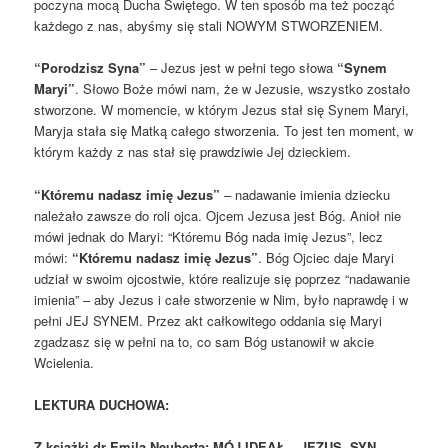
poczyna mocą Ducha Świętego. W ten sposób ma też począć
każdego z nas, abyśmy się stali NOWYM STWORZENIEM.
“Porodzisz Syna”
– Jezus jest w pełni tego słowa
“Synem
Maryi”
. Słowo Boże mówi nam, że w Jezusie, wszystko zostało
stworzone. W momencie, w którym Jezus stał się Synem Maryi,
Maryja stała się Matką całego stworzenia. To jest ten moment, w
którym każdy z nas stał się prawdziwie Jej dzieckiem.
“Któremu nadasz imię Jezus”
– nadawanie imienia dziecku
należało zawsze do roli ojca. Ojcem Jezusa jest Bóg. Anioł nie
mówi jednak do Maryi: “Któremu Bóg nada imię Jezus”, lecz
mówi:
“Któremu nadasz imię Jezus”
. Bóg Ojciec daje Maryi
udział w swoim ojcostwie, które realizuje się poprzez “nadawanie
imienia” – aby Jezus i całe stworzenie w Nim, było naprawdę i w
pełni JEJ SYNEM. Przez akt całkowitego oddania się Maryi
zgadzasz się w pełni na to, co sam Bóg ustanowił w akcie
Wcielenia.
LEKTURA DUCHOWA:
Z książki dr Emila Neuberta: MÓJ IDEAŁ – JEZUS, SYN