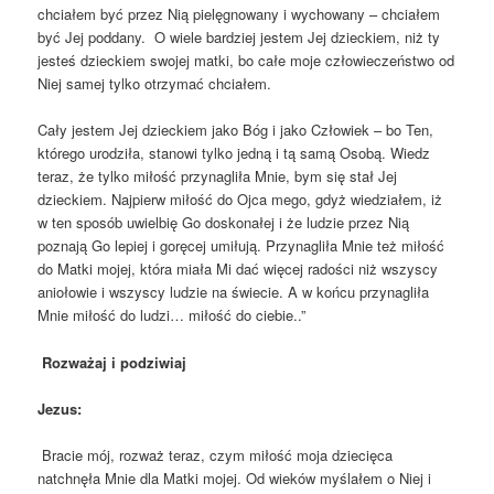
chciałem być przez Nią pielęgnowany i wychowany – chciałem
być Jej poddany. O wiele bardziej jestem Jej dzieckiem, niż ty
jesteś dzieckiem swojej matki, bo całe moje człowieczeństwo od
Niej samej tylko otrzymać chciałem.
Cały jestem Jej dzieckiem jako Bóg i jako Człowiek – bo Ten,
którego urodziła, stanowi tylko jedną i tą samą Osobą. Wiedz
teraz, że tylko miłość przynagliła Mnie, bym się stał Jej
dzieckiem. Najpierw miłość do Ojca mego, gdyż wiedziałem, iż
w ten sposób uwielbię Go doskonałej i że ludzie przez Nią
poznają Go lepiej i goręcej umiłują. Przynagliła Mnie też miłość
do Matki mojej, która miała Mi dać więcej radości niż wszyscy
aniołowie i wszyscy ludzie na świecie. A w końcu przynagliła
Mnie miłość do ludzi… miłość do ciebie..”
Rozważaj i podziwiaj
Jezus:
Bracie mój, rozważ teraz, czym miłość moja dziecięca
natchnęła Mnie dla Matki mojej. Od wieków myślałem o Niej i