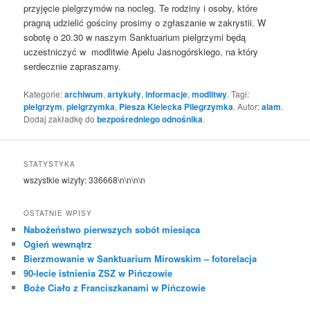
przyjęcie pielgrzymów na nocleg. Te rodziny i osoby, które
pragną udzielić gościny prosimy o zgłaszanie w zakrystii. W
sobotę o 20.30 w naszym Sanktuarium pielgrzymi będą
uczestniczyć w modlitwie Apelu Jasnogórskiego, na który
serdecznie zapraszamy.
Kategorie:
archiwum
,
artykuły
,
informacje
,
modlitwy
. Tagi:
pielgrzym
,
pielgrzymka
,
Piesza Kielecka Pilegrzymka
. Autor:
alam
.
Dodaj zakładkę do
bezpośredniego odnośnika
.
STATYSTYKA
wszystkie wizyty:
336668
\n\n\n\n
OSTATNIE WPISY
Nabożeństwo pierwszych sobót miesiąca
Ogień wewnątrz
Bierzmowanie w Sanktuarium Mirowskim – fotorelacja
90-lecie istnienia ZSZ w Pińczowie
Boże Ciało z Franciszkanami w Pińczowie