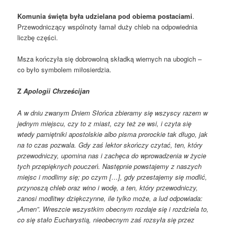
Komunia święta była udzielana pod obiema postaciami
.
Przewodniczący wspólnoty łamał duży chleb na odpowiednia
liczbę części.
Msza kończyła się dobrowolną składką wiernych na ubogich –
co było symbolem miłosierdzia.
Z
Apologii Chrześcijan
A w dniu zwanym Dniem Słońca zbieramy się wszyscy razem w
jednym miejscu, czy to z miast, czy też ze wsi, i czyta się
wtedy pamiętniki apostol­skie albo pisma prorockie tak długo, jak
na to czas pozwala. Gdy zaś lektor skończy czytać, ten, który
przewodniczy, upomina nas i zachęca do wprowa­dzenia w życie
tych przepięknych pouczeń. Następ­nie powstajemy z naszych
miejsc i modlimy się; po czym […], gdy przestajemy się modlić,
przynoszą chleb oraz wino i wodę, a ten, który przewodniczy,
zanosi modlitwy dziękczynne, ile tylko może, a lud odpowiada:
„Amen”. Wreszcie wszystkim obecnym rozdaje się i rozdziela to,
co się stało Eucharystią, nieobecnym zaś rozsyła się przez