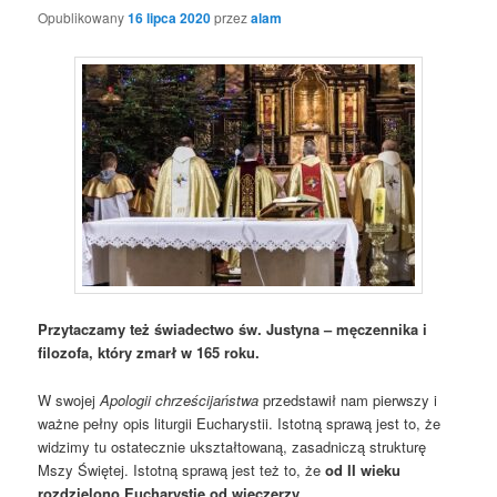
Opublikowany
16 lipca 2020
przez
alam
Przytaczamy też świadectwo św. Justyna – męczennika i
filozofa, który zmarł w 165 roku.
W swojej
Apologii chrześcijaństwa
przedstawił nam pierwszy i
ważne pełny opis liturgii Eucharystii. Istotną sprawą jest to, że
widzimy tu ostatecznie ukształtowaną, zasadniczą strukturę
Mszy Świętej. Istotną sprawą jest też to, że
od II wieku
rozdzielono Eucharystie od wieczerzy
.