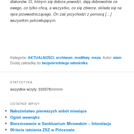
diakonów. Ci, któ­rym się dobrze powodzi, dają dobrowolnie ze
swe­go, co tylko chcą, a wszystko, co się zbierze, składa się na
ręce przewodniczącego. On zaś przychodzi z pomocą […]
wszystkim potrzebującym.
Kategorie:
AKTUALNOŚCI
,
archiwum
,
modlitwy
,
msza
. Autor:
alam
.
Dodaj zakładkę do
bezpośredniego odnośnika
.
STATYSTYKA
wszystkie wizyty:
335978
\n\n\n\n
OSTATNIE WPISY
Nabożeństwo pierwszych sobót miesiąca
Ogień wewnątrz
Bierzmowanie w Sanktuarium Mirowskim – fotorelacja
90-lecie istnienia ZSZ w Pińczowie