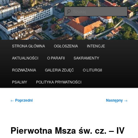
Przeskocz
Serwis wykorzystuje pliki Cookies
Czytaj więcej
odrzuć
do
Szuka
tekstu
Główne
STRONA GŁÓWNA
OGŁOSZENIA
INTENCJE
menu
AKTUALNOŚCI
O PARAFII
SAKRAMENTY
ROZWAŻANIA
GALERIA ZDJĘĆ
O LITURGII
PSALMY
POLITYKA PRYWATNOŚCI
Nawigacja
←
Poprzedni
Następny
→
wpisu
Pierwotna Msza św. cz. – IV