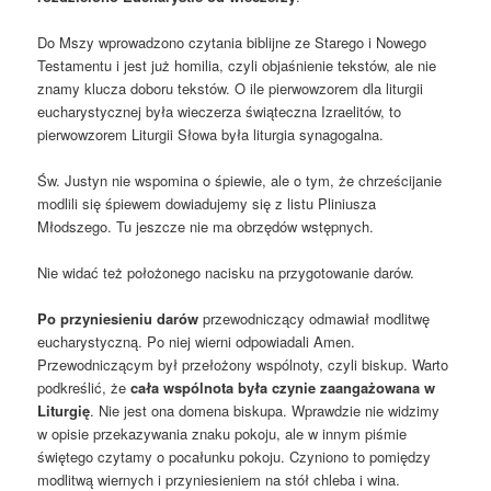
Do Mszy wprowadzono czytania biblijne ze Starego i Nowego
Testamentu i jest już homilia, czyli objaśnienie tekstów, ale nie
znamy klucza doboru tekstów. O ile pierwowzorem dla liturgii
eucharystycznej była wieczerza świąteczna Izraelitów, to
pierwowzorem Liturgii Słowa była liturgia synagogalna.
Św. Justyn nie wspomina o śpiewie, ale o tym, że chrześcijanie
modlili się śpiewem dowiadujemy się z listu Pliniusza
Młodszego. Tu jeszcze nie ma obrzędów wstępnych.
Nie widać też położonego nacisku na przygotowanie darów.
Po przyniesieniu darów
przewodniczący odmawiał modlitwę
eucharystyczną. Po niej wierni odpowiadali Amen.
Przewodniczącym był przełożony wspólnoty, czyli biskup. Warto
podkreślić, że
cała wspólnota była czynie zaangażowana w
Liturgię
. Nie jest ona domena biskupa. Wprawdzie nie widzimy
w opisie przekazywania znaku pokoju, ale w innym piśmie
świętego czytamy o pocałunku pokoju. Czyniono to pomiędzy
modlitwą wiernych i przyniesieniem na stół chleba i wina.