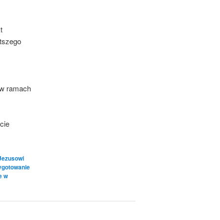
t
ętszego
 w ramach
cie
 Jezusowi
ygotowanie
e w