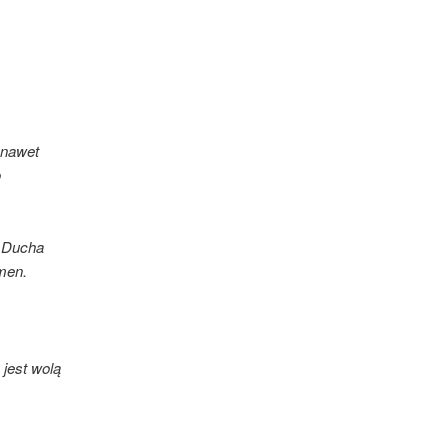
 nawet
o
y Ducha
Amen.
jest wolą