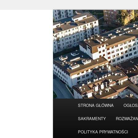
Przeskocz
do
tekstu
Główne
STRONA GŁÓWNA
OGŁOS
menu
SAKRAMENTY
ROZWAŻAN
POLITYKA PRYWATNOŚCI