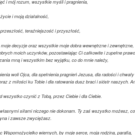
ć i mój rozum, wszystkie myśli i pragnienia,
życie i moją działalność,
przeszłość, teraźniejszość i przyszłość,
i moje decyzje oraz wszystkie moje dobra wewnętrzne i zewnętrzne,
obrych moich uczynków, pozostawiając Ci całkowite i zupełne praw
zania mną i wszystkim bez wyjątku, co do mnie należy,
ienia woli Ojca, dla spełnienia pragnień Jezusa, dla radości i chwał
raz z miłości ku Tobie i dla ratowania dusz braci i sióstr naszych. 
 wszystko czynić z Tobą, przez Ciebie i dla Ciebie.
własnymi siłami niczego nie dokonam. Ty zaś wszystko możesz, co 
yna i zawsze zwyciężasz.
c Wspomożycielko wiernych, by moje serce, moja rodzina, parafia,