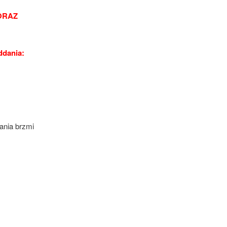
ORAZ
ddania:
ania brzmi