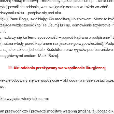
ocznij krótką modlitwą – może to być jakaś pieśń lub np. Litania Lor
ytaj powoli akt oddania, wczuwając się sercem w każde ze zdań.
dczytaniu aktu – podpisz się pod nim.
iękuj Panu Bogu, uwielbiając Go modlitwą lub śpiewem. Może to być
żająca wdzięczność (np. Te Deum) lub np. odmówienie trzykrotnie:
u…”.
y nadarzy się ku temu sposobność – poproś kapłana o podpisanie T
 (można wtedy przed kapłanem raz jeszcze go wypowiedzieć). Podp
ana jest znakiem jedności z Kościołem oraz wyraża posłuszeństwo i
e są głównymi cnotami Matki Bożej.
III. Akt oddania przeżywany we wspólnocie liturgicznej
kolekcje odbywały się we wspólnocie – akt oddania może zostać prze
wo .
aktu wygląda wtedy tak samo:
an przewodniczy i prowadzi modlitwę wstępną (można ją ubogacić k