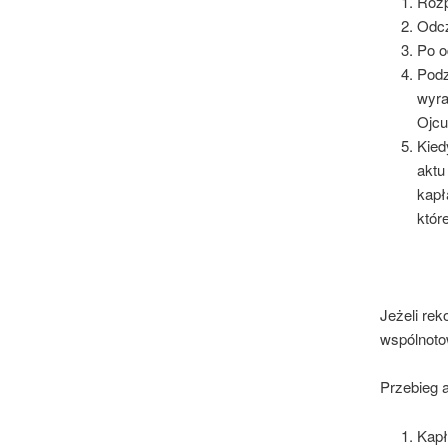
Rozp
Odcz
Po o
Podz
wyra
Ojc
Kied
aktu
kapł
któr
Jeżeli re
wspólnoto
Przebieg 
Kapł