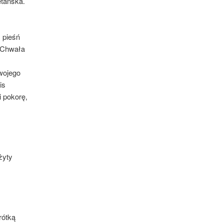
etańska.
 pieśń
 “Chwała
wojego
is
 pokorę,
żyty
rótką