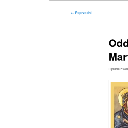
Nawigacja
←
Poprzedni
wpisu
Odd
Mar
Opublikowa