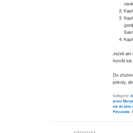
nauk
Kapł
Kapł
(pod
Sakr
Kapł
Jeżeli ak
homilii lu
Do złożen
pokuty, ab
Kategorie:
A
przez Maryj
sie do aktu
Pińczowie
. 
STATYSTYKA