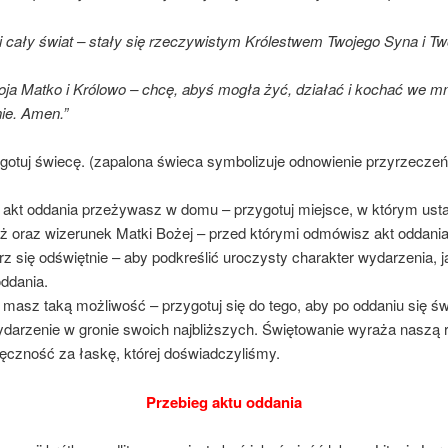
i cały świat – stały się rzeczywistym Królestwem Twojego Syna i Tw
ja Matko i Królowo – chcę, abyś mogła żyć, działać i kochać we mn
ie. Amen.”
gotuj świecę. (zapalona świeca symbolizuje odnowienie przyrzeczeń
.)
i akt oddania przeżywasz w domu – przygotuj miejsce, w którym ust
ż oraz wizerunek Matki Bożej – przed którymi odmówisz akt oddania
rz się odświętnie – aby podkreślić uroczysty charakter wydarzenia, j
oddania.
i masz taką możliwość – przygotuj się do tego, aby po oddaniu się ś
ydarzenie w gronie swoich najbliższych. Świętowanie wyraża naszą 
ęczność za łaskę, której doświadczyliśmy.
Przebieg aktu oddania