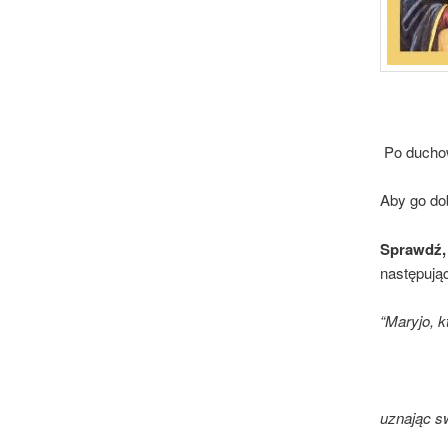
Po ducho
Aby go dob
Sprawdź, 
następują
“Maryjo, k
uznając s