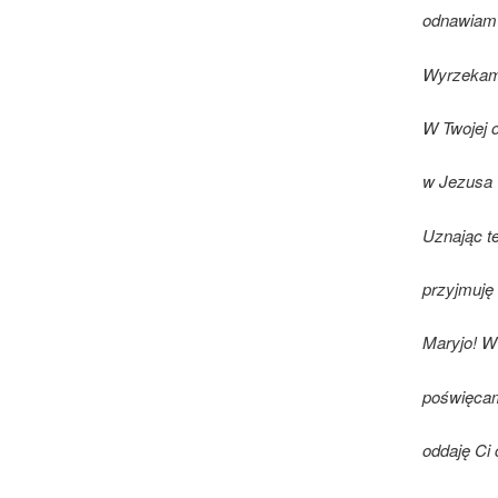
odnawiam 
Wyrzekam 
W Twojej 
w Jezusa 
Uznając t
przyjmuję 
Maryjo! W
poświęcam
oddaję Ci 