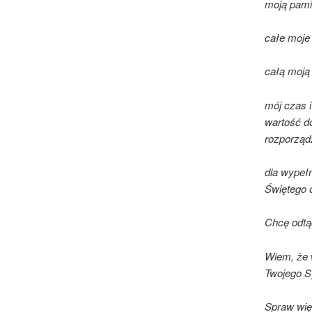
moją pamię
całe moje 
całą moją 
mój czas 
wartość d
rozporząd
dla wypełn
Świętego o
Chcę odtąd
Wiem, że 
Twojego S
Spraw wię