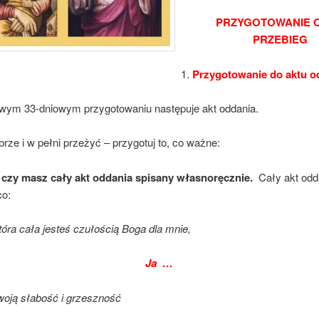
PRZYGOTOWANIE 
PRZEBIEG
Przygotowanie do aktu o
wym 33-dniowym przygotowaniu następuje akt oddania.
rze i w pełni przeżyć – przygotuj to, co ważne:
czy masz cały akt oddania spisany własnoręcznie.
Cały akt odd
co:
tóra cała jesteś czułością Boga dla mnie,
Ja …
woją słabość i grzeszność