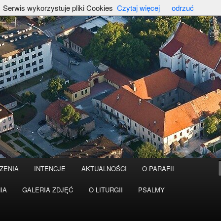
Serwis wykorzystuje pliki Cookies
Czytaj więcej
odrzuć
ZENIA
INTENCJE
AKTUALNOŚCI
O PARAFII
IA
GALERIA ZDJĘĆ
O LITURGII
PSALMY