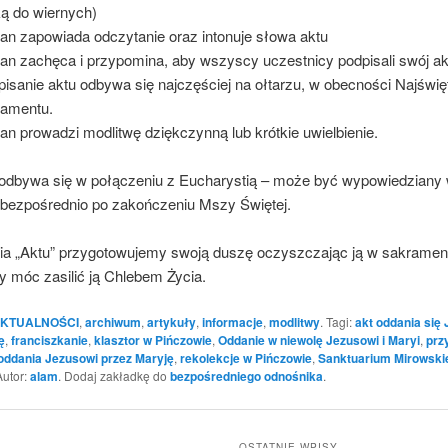
ą do wiernych)
an zapowiada odczytanie oraz intonuje słowa aktu
an zachęca i przypomina, aby wszyscy uczestnicy podpisali swój ak
pisanie aktu odbywa się najczęściej na ołtarzu, w obecności Najświ
amentu.
an prowadzi modlitwę dziękczynną lub krótkie uwielbienie.
t odbywa się w połączeniu z Eucharystią – może być wypowiedziany
b bezpośrednio po zakończeniu Mszy Świętej.
ia „Aktu” przygotowujemy swoją duszę oczyszczając ją w sakramen
y móc zasilić ją Chlebem Życia.
KTUALNOŚCI
,
archiwum
,
artykuły
,
informacje
,
modlitwy
. Tagi:
akt oddania się
ę
,
franciszkanie
,
klasztor w Pińczowie
,
Oddanie w niewolę Jezusowi i Maryi
,
prz
 oddania Jezusowi przez Maryję
,
rekolekcje w Pińczowie
,
Sanktuarium Mirowski
Autor:
alam
. Dodaj zakładkę do
bezpośredniego odnośnika
.
OSTATNIE WPISY