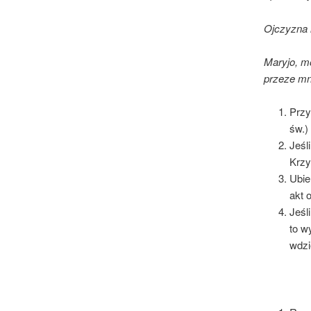
Ojczyzna 
Maryjo, mo
przeze mn
Przy
św
Jeśl
Krzy
Ubie
akt 
Jeśl
to w
wdzi