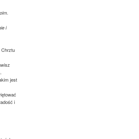
oim.
ie i
 Chrztu
awisz
.
akim jest
więtować
radość i